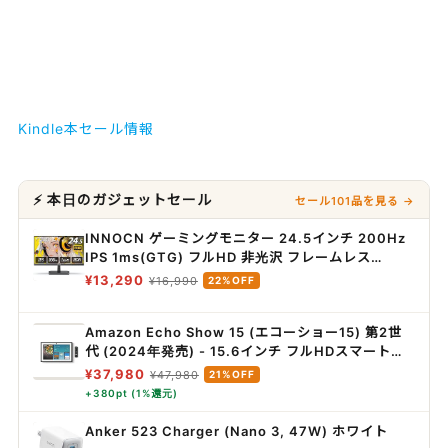
Kindle本セール情報
⚡ 本日のガジェットセール
セール101品を見る →
INNOCN ゲーミングモニター 24.5インチ 200Hz
IPS 1ms(GTG) フルHD 非光沢 フレームレス
PS5/Xbox対応 Adaptive-Sync VESA100×100
¥13,290
¥16,990
22%OFF
HDMI2.0/DP1.4接続 25G2G
Amazon Echo Show 15 (エコーショー15) 第2世
代 (2024年発売) - 15.6インチ フルHDスマートデ
ィスプレイ with Alexa、Fire TV機能搭載、Alexa
¥37,980
¥47,980
21%OFF
対応音声認識リモコン同梱
+380pt (1%還元)
Anker 523 Charger (Nano 3, 47W) ホワイト