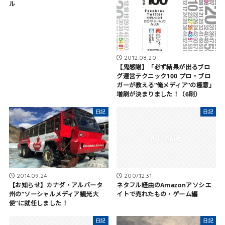
ル
2012.08.20
【鬼感謝】「必ず結果が出るブロ
グ運営テクニック100 プロ・ブロ
ガーが教える“俺メディア”の極意」
増刷が決まりました！（6刷）
日記
日記
2014.09.24
2007.12.31
【お知らせ】カナダ・アルバータ
ネタフル経由のAmazonアソシエ
州の“ソーシャルメディア観光大
イトで売れたもの・ゲーム編
使”に就任しました！
日記
日記