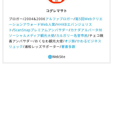
コグレマサト
ブロガー/2004&2006
アルファブロガー
/
第5回Webクリエ
ーションアウォードWeb人賞
/
HHKBエバンジェリス
ト
/
ScanSnapプレミアムアンバサダー
/
カナダアルバータ州
ソーシャルメディア観光大使
/
カルガリー名誉市民
/チェコ親
善アンバサダー/おくなわ観光大使/
オジ旅
/
かわるビジネス
リュック
/浦和レッズサポーター/
著書多数