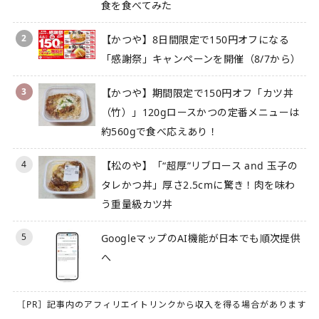
食を食べてみた
2
【かつや】8日間限定で150円オフになる
「感謝祭」キャンペーンを開催（8/7から）
3
【かつや】期間限定で150円オフ「カツ丼
（竹）」120gロースかつの定番メニューは
約560gで食べ応えあり！
4
【松のや】「“超厚”リブロース and 玉子の
タレかつ丼」厚さ2.5cmに驚き！肉を味わ
う重量級カツ丼
5
GoogleマップのAI機能が日本でも順次提供
へ
［PR］記事内のアフィリエイトリンクから収入を得る場合があります