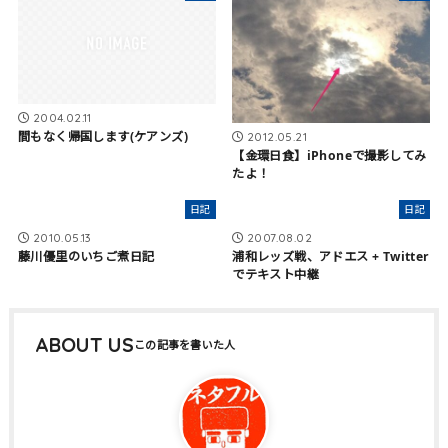
2004.02.11
間もなく帰国します(ケアンズ)
2012.05.21
【金環日食】iPhoneで撮影してみ
たよ！
日記
日記
2010.05.13
2007.08.02
藤川優里のいちご煮日記
浦和レッズ戦、アドエス + Twitter
でテキスト中継
ABOUT US