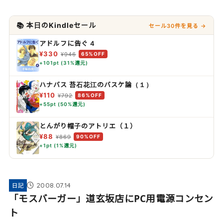
📚 本日のKindleセール
セール30件を見る →
アドルフに告ぐ 4
¥330
¥946
65%OFF
+101pt (31%還元)
ハナバス 苔石花江のバスケ論（１）
¥110
¥792
86%OFF
+55pt (50%還元)
とんがり帽子のアトリエ（１）
¥88
¥869
90%OFF
+1pt (1%還元)
2008.07.14
日記
「モスバーガー」道玄坂店にPC用電源コンセン
ト