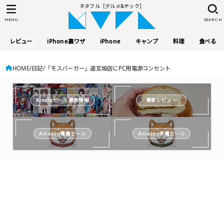
ネタフル［グルメ&テック］
MENU
SEARCH
レビュー
iPhone裏ワザ
iPhone
キャンプ
料理
食べる
HOME
日記
「モスバーガー」道玄坂店にPC用電源コンセント
Kindleセール最新情報
最新レビュー
Amazon電書セール
Amazon家電セール