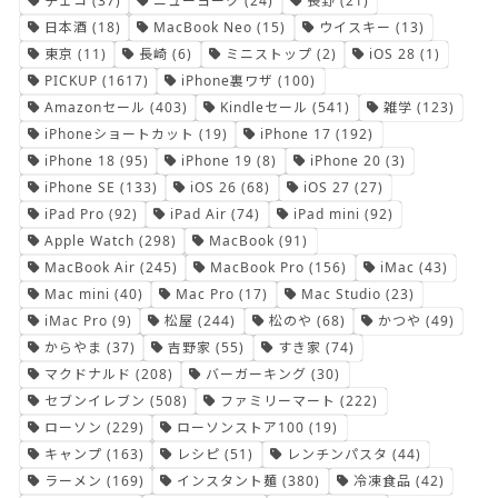
チェコ
(37)
ニューヨーク
(24)
長野
(21)
日本酒
(18)
MacBook Neo
(15)
ウイスキー
(13)
東京
(11)
長崎
(6)
ミニストップ
(2)
iOS 28
(1)
PICKUP
(1617)
iPhone裏ワザ
(100)
Amazonセール
(403)
Kindleセール
(541)
雑学
(123)
iPhoneショートカット
(19)
iPhone 17
(192)
iPhone 18
(95)
iPhone 19
(8)
iPhone 20
(3)
iPhone SE
(133)
iOS 26
(68)
iOS 27
(27)
iPad Pro
(92)
iPad Air
(74)
iPad mini
(92)
Apple Watch
(298)
MacBook
(91)
MacBook Air
(245)
MacBook Pro
(156)
iMac
(43)
Mac mini
(40)
Mac Pro
(17)
Mac Studio
(23)
iMac Pro
(9)
松屋
(244)
松のや
(68)
かつや
(49)
からやま
(37)
吉野家
(55)
すき家
(74)
マクドナルド
(208)
バーガーキング
(30)
セブンイレブン
(508)
ファミリーマート
(222)
ローソン
(229)
ローソンストア100
(19)
キャンプ
(163)
レシピ
(51)
レンチンパスタ
(44)
ラーメン
(169)
インスタント麺
(380)
冷凍食品
(42)