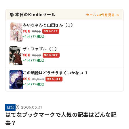
📚 本日のKindleセール
セール29件を見る →
みいちゃんと山田さん（１）
¥88
¥792
89%OFF
+1pt (1%還元)
ザ・ファブル（１）
¥88
¥869
90%OFF
+1pt (1%還元)
この結婚はどうせうまくいかない １
¥99
¥1,320
93%OFF
+1pt (1%還元)
2006.03.31
日記
はてなブックマークで人気の記事はどんな記
事？