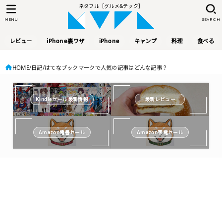
ネタフル［グルメ&テック］
MENU
SEARCH
レビュー
iPhone裏ワザ
iPhone
キャンプ
料理
食べる
HOME
日記
はてなブックマークで人気の記事はどんな記事？
Kindleセール最新情報
最新レビュー
Amazon電書セール
Amazon家電セール