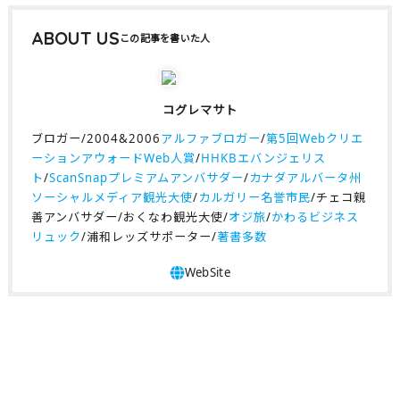
ABOUT US
コグレマサト
ブロガー/2004&2006
アルファブロガー
/
第5回Webクリエ
ーションアウォードWeb人賞
/
HHKBエバンジェリス
ト
/
ScanSnapプレミアムアンバサダー
/
カナダアルバータ州
ソーシャルメディア観光大使
/
カルガリー名誉市民
/チェコ親
善アンバサダー/おくなわ観光大使/
オジ旅
/
かわるビジネス
リュック
/浦和レッズサポーター/
著書多数