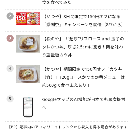
食を食べてみた
2
【かつや】8日間限定で150円オフになる
「感謝祭」キャンペーンを開催（8/7から）
3
【松のや】「“超厚”リブロース and 玉子の
タレかつ丼」厚さ2.5cmに驚き！肉を味わ
う重量級カツ丼
4
【かつや】期間限定で150円オフ「カツ丼
（竹）」120gロースかつの定番メニューは
約560gで食べ応えあり！
5
GoogleマップのAI機能が日本でも順次提供
へ
［PR］記事内のアフィリエイトリンクから収入を得る場合があります