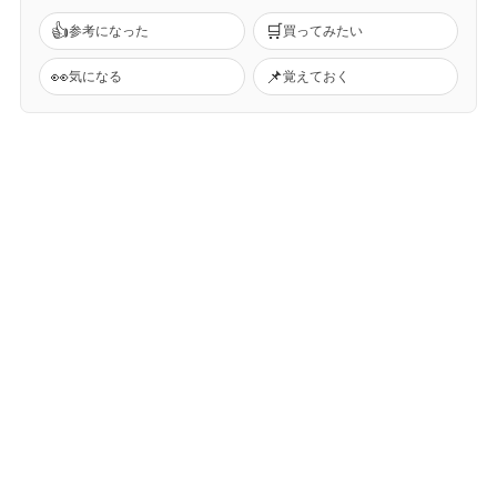
👍
🛒
参考になった
買ってみたい
👀
📌
気になる
覚えておく