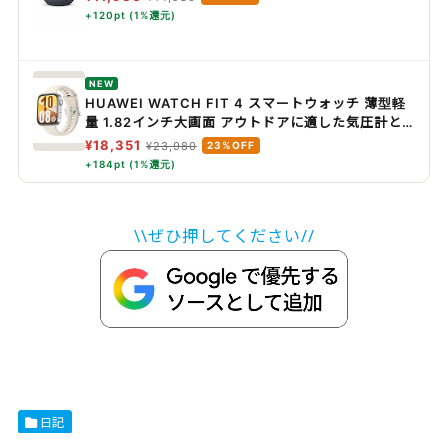
+120pt (1%還元)
NEW
HUAWEI WATCH FIT 4 スマートウォッチ 薄型軽
量 1.82インチ大画面 アウトドアに適した気圧計と
測位システム 通知 フィットネス ヘルストラッカー
¥18,351
¥23,980
23%OFF
情緒測定 10日間ロングバッテリー iOS/Android ホ
+184pt (1%還元)
ワイト
\\ぜひ押してください//
日記