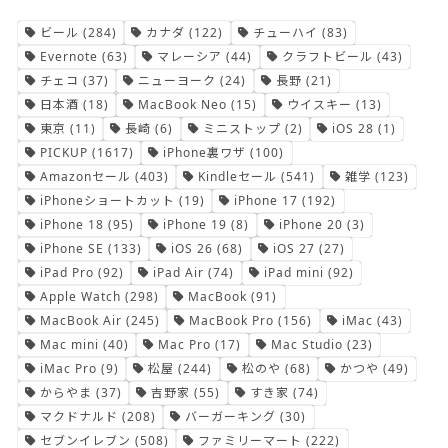
ビール
(284)
カナダ
(122)
チューハイ
(83)
Evernote
(63)
マレーシア
(44)
クラフトビール
(43)
チェコ
(37)
ニューヨーク
(24)
長野
(21)
日本酒
(18)
MacBook Neo
(15)
ウイスキー
(13)
東京
(11)
長崎
(6)
ミニストップ
(2)
iOS 28
(1)
PICKUP
(1617)
iPhone裏ワザ
(100)
Amazonセール
(403)
Kindleセール
(541)
雑学
(123)
iPhoneショートカット
(19)
iPhone 17
(192)
iPhone 18
(95)
iPhone 19
(8)
iPhone 20
(3)
iPhone SE
(133)
iOS 26
(68)
iOS 27
(27)
iPad Pro
(92)
iPad Air
(74)
iPad mini
(92)
Apple Watch
(298)
MacBook
(91)
MacBook Air
(245)
MacBook Pro
(156)
iMac
(43)
Mac mini
(40)
Mac Pro
(17)
Mac Studio
(23)
iMac Pro
(9)
松屋
(244)
松のや
(68)
かつや
(49)
からやま
(37)
吉野家
(55)
すき家
(74)
マクドナルド
(208)
バーガーキング
(30)
セブンイレブン
(508)
ファミリーマート
(222)