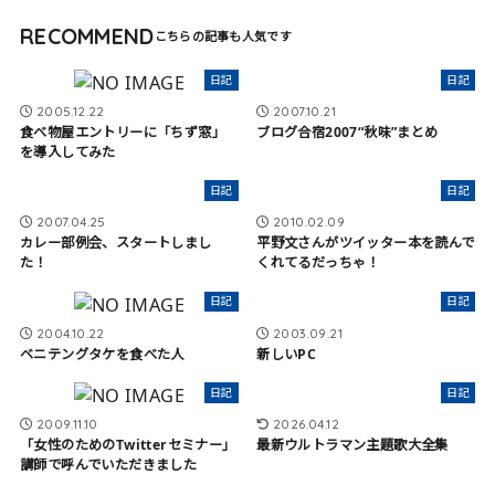
RECOMMEND
日記
日記
2005.12.22
2007.10.21
食べ物屋エントリーに「ちず窓」
ブログ合宿2007“秋味”まとめ
を導入してみた
日記
日記
2007.04.25
2010.02.09
カレー部例会、スタートしまし
平野文さんがツイッター本を読んで
た！
くれてるだっちゃ！
日記
日記
2004.10.22
2003.09.21
ベニテングタケを食べた人
新しいPC
日記
日記
2009.11.10
2026.04.12
「女性のためのTwitterセミナー」
最新ウルトラマン主題歌大全集
講師で呼んでいただきました