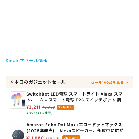
Kindle本セール情報
⚡ 本日のガジェットセール
セール100品を見る →
SwitchBot LED電球 スマートライト Alexa スマー
トホーム - スマート電球 E26 スイッチボット 調光
調色 広配光 800lm 60W形相当 電球色・昼白色対
¥3,211
¥3,780
15%OFF
応 RGBCWマルチカラー 1600万色 間接照明
+32pt (1%還元)
Google Home IFTTT イフト Siri SmartThings
に対応(2個パック)
Amazon Echo Dot Max (エコードットマックス)
(2025年発売) - Alexaスピーカー、部屋中に広がる
サウンド、スマートホームハブ内蔵、グラファイト
¥11,980
¥14,980
20%OFF