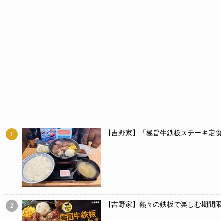
【吉野家】「極旨牛鉄板ステーキ定食
1
【吉野家】熱々の鉄板で楽しむ期間限
2