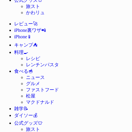
公式グッズ
旅スト
かわリュ
🚀
レビュー
📲
iPhone裏ワザ
📱
iPhone
⛺
キャンプ
🍳
料理
レシピ
レンチンパスタ
🥣
食べる
ニュース
グルメ
ファストフード
松屋
マクドナルド
📝
雑学
💰
ダイソー
👕
公式グッズ
旅スト