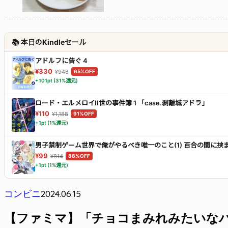
📚 本日のKindleセール
アドルフに告ぐ 4
¥330
¥946
65%OFF
+101pt (31%還元)
ロード・エルメロイII世の事件簿 1 「case.剥離城アドラ」
¥110
¥1,188
91%OFF
+1pt (1%還元)
男子禁制ゲーム世界で俺がやるべき唯一のこと(1) 百合の間に
¥99
¥814
88%OFF
+1pt (1%還元)
2024.06.15
コンビニ
【ファミマ】「チョコまみれみたいな