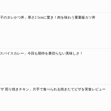
 玉子のタレかつ丼」厚さ2.5cmに驚き！肉を味わう重量級カツ丼
種スパイスカレー」今回も期待を裏切らない美味しさ！
ザ 照り焼きチキン」片手で食べられる焼きたてピザを実食レビュー