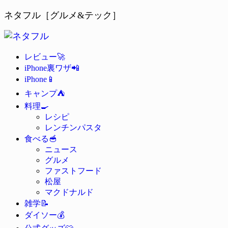
ネタフル［グルメ&テック］
🚀
レビュー
📲
iPhone裏ワザ
📱
iPhone
⛺
キャンプ
🍳
料理
レシピ
レンチンパスタ
🥣
食べる
ニュース
グルメ
ファストフード
松屋
マクドナルド
📝
雑学
💰
ダイソー
👕