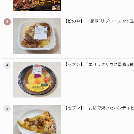
【松のや】「“超厚”リブロース and
3
【セブン】「エリックサウス監修 2
4
【セブン】「お店で焼いたハンディピ
5