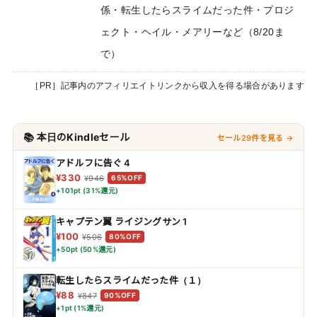
係・転生したらスライムだった件・プロジ
ェクト・ヘイル・メアリーなど（8/20ま
で）
［PR］記事内のアフィリエイトリンクから収入を得る場合があります
📚 本日のKindleセール
セール29件を見る →
アドルフに告ぐ 4
¥330
¥946
65%OFF
+101pt (31%還元)
キャプテン翼 ライジングサン 1
¥100
¥506
80%OFF
+50pt (50%還元)
転生したらスライムだった件（１）
¥88
¥847
90%OFF
+1pt (1%還元)