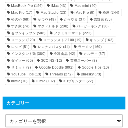
MacBook Pro
(156)
iMac
(43)
Mac mini
(40)
Mac Pro
(17)
Mac Studio
(23)
iMac Pro
(9)
松屋
(244)
松のや
(68)
かつや
(49)
からやま
(37)
吉野家
(55)
すき家
(74)
マクドナルド
(208)
バーガーキング
(30)
セブンイレブン
(508)
ファミリーマート
(222)
ローソン
(229)
ローソンストア100
(19)
キャンプ
(163)
レシピ
(51)
レンチンパスタ
(44)
ラーメン
(169)
インスタント麺
(380)
冷凍食品
(42)
カルディ
(37)
ダイソー
(65)
3COINS
(12)
業務スーパー
(8)
サミット
(9)
Google Doodle
(802)
Google Tips
(10)
YouTube Tips
(13)
Threads
(272)
Bluesky
(73)
mixi2
(10)
IIJmio
(102)
3Dプリンター
(22)
カテゴリー