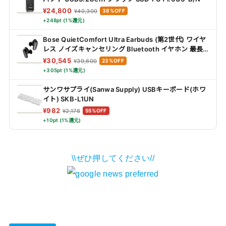
¥24,800
¥40,300
38%OFF
+248pt (1%還元)
Bose QuietComfort Ultra Earbuds (第2世代) ワイヤ
レス ノイズキャンセリング Bluetooth イヤホン 最長6
時間連続再生 IPX4規格準拠 イマーシブオーディオ 迫
¥30,545
¥39,600
23%OFF
力の重低音 ブラック
+305pt (1%還元)
サンワサプライ(Sanwa Supply) USBキーボード(ホワ
イト) SKB-L1UN
¥982
¥2,178
55%OFF
+10pt (1%還元)
\\ぜひ押してください//