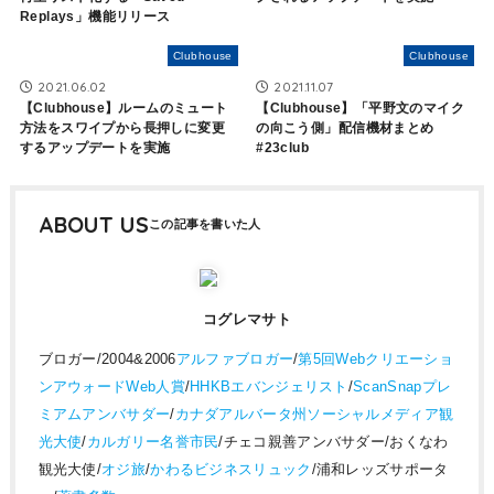
Replays」機能リリース
Clubhouse
Clubhouse
2021.06.02
2021.11.07
【Clubhouse】ルームのミュート
【Clubhouse】「平野文のマイク
方法をスワイプから長押しに変更
の向こう側」配信機材まとめ
するアップデートを実施
#23club
ABOUT US
コグレマサト
ブロガー/2004&2006
アルファブロガー
/
第5回Webクリエーショ
ンアウォードWeb人賞
/
HHKBエバンジェリスト
/
ScanSnapプレ
ミアムアンバサダー
/
カナダアルバータ州ソーシャルメディア観
光大使
/
カルガリー名誉市民
/チェコ親善アンバサダー/おくなわ
観光大使/
オジ旅
/
かわるビジネスリュック
/浦和レッズサポータ