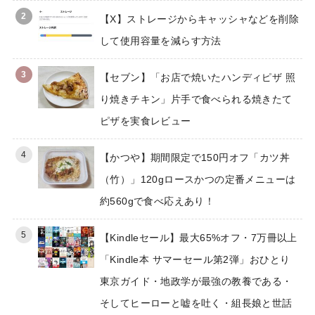
2
【X】ストレージからキャッシャなどを削除
して使用容量を減らす方法
3
【セブン】「お店で焼いたハンディピザ 照
り焼きチキン」片手で食べられる焼きたて
ピザを実食レビュー
4
【かつや】期間限定で150円オフ「カツ丼
（竹）」120gロースかつの定番メニューは
約560gで食べ応えあり！
5
【Kindleセール】最大65%オフ・7万冊以上
「Kindle本 サマーセール第2弾」おひとり
東京ガイド・地政学が最強の教養である・
そしてヒーローと嘘を吐く・組長娘と世話