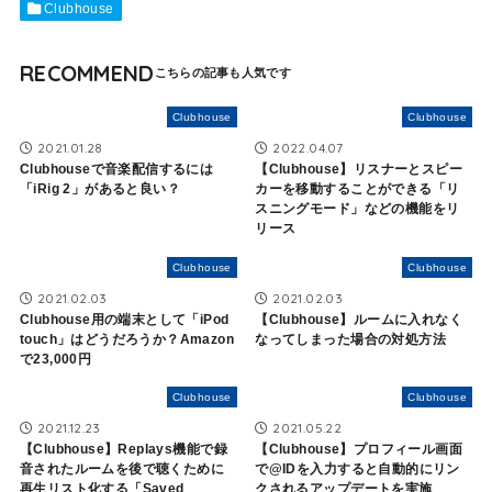
Clubhouse
RECOMMEND
Clubhouse
Clubhouse
2021.01.28
2022.04.07
Clubhouseで音楽配信するには
【Clubhouse】リスナーとスピー
「iRig 2」があると良い？
カーを移動することができる「リ
スニングモード」などの機能をリ
リース
Clubhouse
Clubhouse
2021.02.03
2021.02.03
Clubhouse用の端末として「iPod
【Clubhouse】ルームに入れなく
touch」はどうだろうか？Amazon
なってしまった場合の対処方法
で23,000円
Clubhouse
Clubhouse
2021.12.23
2021.05.22
【Clubhouse】Replays機能で録
【Clubhouse】プロフィール画面
音されたルームを後で聴くために
で@IDを入力すると自動的にリン
再生リスト化する「Saved
クされるアップデートを実施