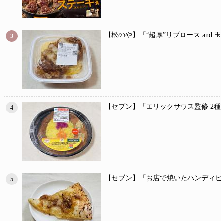
【松のや】「“超厚”リブロース and
3
【セブン】「エリックサウス監修 2
4
【セブン】「お店で焼いたハンディピ
5