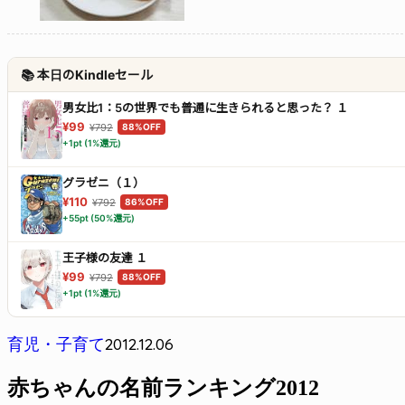
📚 本日のKindleセール
男女比1：5の世界でも普通に生きられると思った？ １
¥99
¥792
88%OFF
+1pt (1%還元)
グラゼニ（１）
¥110
¥792
86%OFF
+55pt (50%還元)
王子様の友達 １
¥99
¥792
88%OFF
+1pt (1%還元)
2012.12.06
育児・子育て
赤ちゃんの名前ランキング2012