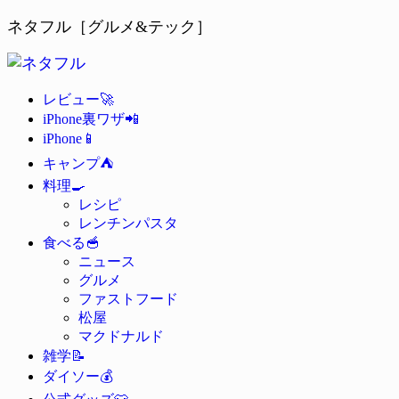
ネタフル［グルメ&テック］
🚀
レビュー
📲
iPhone裏ワザ
📱
iPhone
⛺
キャンプ
🍳
料理
レシピ
レンチンパスタ
🥣
食べる
ニュース
グルメ
ファストフード
松屋
マクドナルド
📝
雑学
💰
ダイソー
👕