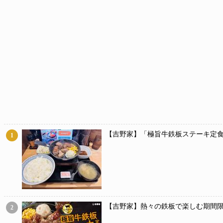
【吉野家】「極旨牛鉄板ステーキ定食
1
【吉野家】熱々の鉄板で楽しむ期間限
2