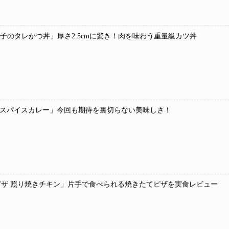
 玉子のタレかつ丼」厚さ2.5cmに驚き！肉を味わう重量級カツ丼
種スパイスカレー」今回も期待を裏切らない美味しさ！
ザ 照り焼きチキン」片手で食べられる焼きたてピザを実食レビュー