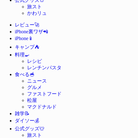
公式グッズ
旅スト
かわリュ
🚀
レビュー
📲
iPhone裏ワザ
📱
iPhone
⛺
キャンプ
🍳
料理
レシピ
レンチンパスタ
🥣
食べる
ニュース
グルメ
ファストフード
松屋
マクドナルド
📝
雑学
💰
ダイソー
👕
公式グッズ
旅スト