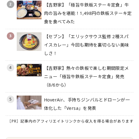
2
【吉野家】「極旨牛鉄板ステーキ定食」牛
肉の旨みを堪能！1,498円の鉄板ステーキ定
食を食べてみた
3
【セブン】「エリックサウス監修 2種スパ
イスカレー」今回も期待を裏切らない美味
しさ！
4
【吉野家】熱々の鉄板で楽しむ期間限定メ
ニュー「極旨牛鉄板ステーキ定食」発売
（8/6から）
5
HoverAir、手持ちジンバルとドローンが一
体化した「Versa」を発表
［PR］記事内のアフィリエイトリンクから収入を得る場合があります