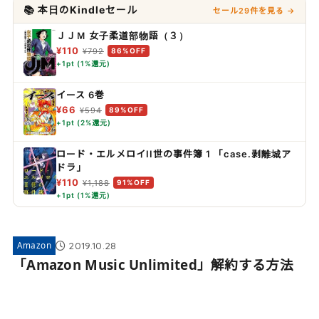
📚 本日のKindleセール
セール29件を見る →
ＪＪＭ 女子柔道部物語（３）
¥110
¥792
86%OFF
+1pt (1%還元)
イース 6巻
¥66
¥594
89%OFF
+1pt (2%還元)
ロード・エルメロイII世の事件簿 1 「case.剥離城ア
ドラ」
¥110
¥1,188
91%OFF
+1pt (1%還元)
2019.10.28
Amazon
「Amazon Music Unlimited」解約する方法