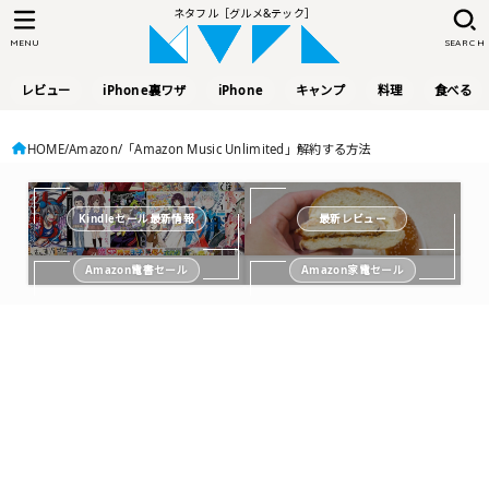
ネタフル［グルメ&テック］
MENU
SEARCH
レビュー
iPhone裏ワザ
iPhone
キャンプ
料理
食べる
HOME
Amazon
「Amazon Music Unlimited」解約する方法
Kindleセール最新情報
最新レビュー
Amazon電書セール
Amazon家電セール