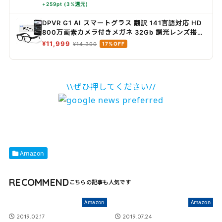
+259pt (3%還元)
DPVR G1 AI スマートグラス 翻訳 141言語対応 HD
800万画素カメラ付きメガネ 32Gb 調光レンズ搭載
AI画像認識 メガネ型カメラ オーディオグラス スマ
¥11,999
¥14,390
17%OFF
ートグラス iPhone対応 Android対応
\\ぜひ押してください//
Amazon
RECOMMEND
Amazon
Amazon
2019.02.17
2019.07.24