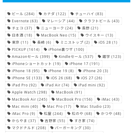
ビール
(284)
カナダ
(122)
チューハイ
(83)
Evernote
(63)
マレーシア
(44)
クラフトビール
(43)
チェコ
(37)
ニューヨーク
(24)
長野
(21)
日本酒
(18)
MacBook Neo
(15)
ウイスキー
(13)
東京
(11)
長崎
(6)
ミニストップ
(2)
iOS 28
(1)
PICKUP
(1614)
iPhone裏ワザ
(100)
Amazonセール
(399)
Kindleセール
(537)
雑学
(123)
iPhoneショートカット
(19)
iPhone 17
(191)
iPhone 18
(95)
iPhone 19
(8)
iPhone 20
(3)
iPhone SE
(133)
iOS 26
(68)
iOS 27
(26)
iPad Pro
(92)
iPad Air
(74)
iPad mini
(92)
Apple Watch
(298)
MacBook
(91)
MacBook Air
(245)
MacBook Pro
(156)
iMac
(43)
Mac mini
(40)
Mac Pro
(17)
Mac Studio
(23)
iMac Pro
(9)
松屋
(244)
松のや
(68)
かつや
(48)
からやま
(37)
吉野家
(55)
すき家
(74)
マクドナルド
(208)
バーガーキング
(30)