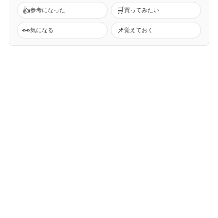
👍
🛒
参考になった
買ってみたい
👀
📌
気になる
覚えておく