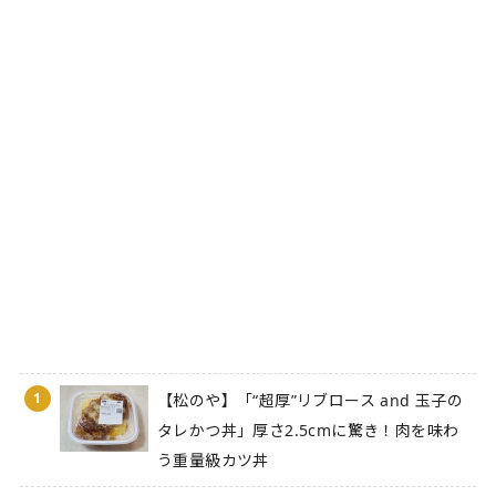
1
【松のや】「“超厚”リブロース and 玉子の
タレかつ丼」厚さ2.5cmに驚き！肉を味わ
う重量級カツ丼