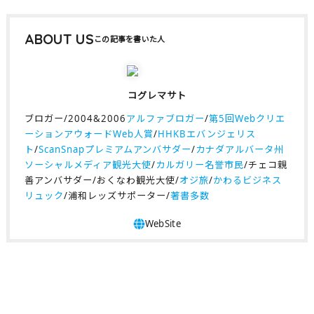
ABOUT US
コグレマサト
ブロガー/2004&2006
アルファブロガー
/
第5回Webクリエ
ーションアウォードWeb人賞
/
HHKBエバンジェリス
ト
/
ScanSnapプレミアムアンバサダー
/
カナダアルバータ州
ソーシャルメディア観光大使
/
カルガリー名誉市民
/チェコ親
善アンバサダー/おくなわ観光大使/
オジ旅
/
かわるビジネス
リュック
/浦和レッズサポーター/
著書多数