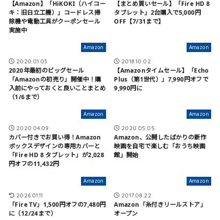
【Amazon】「HiKOKI（ハイコー
【まとめ買いセール】「Fire HD 8
キ：旧日立工機）」コードレス掃
タブレット」2台購入で5,000円
除機や電動工具がクーポンセール
OFF【7/31まで】
実施中
Amazon
Amazon
2020.01.03
2018.10.02
2020年最初のビッグセール
【Amazonタイムセール】「Echo
「Amazonの初売り」開催中！購
Plus（第1世代）」7,990円オフで
入前にやっておくと良いことまとめ
9,990円に
（1/6まで）
Amazon
Amazon
2020.04.09
2020.05.05
カバー付きでお買い得！Amazon
Amazon、公開したばかりの新作
ボックスデザインの専用カバーと
映画を自宅で楽しむ「おうち映画
「Fire HD 8 タブレット」が2,028
館」開始
円オフの11,432円
Amazon
Amazon
2026.01.11
2017.08.22
「Fire TV」1,500円オフの7,480円
Amazon「糸付きリールストア」
に（12/24まで）
オープン