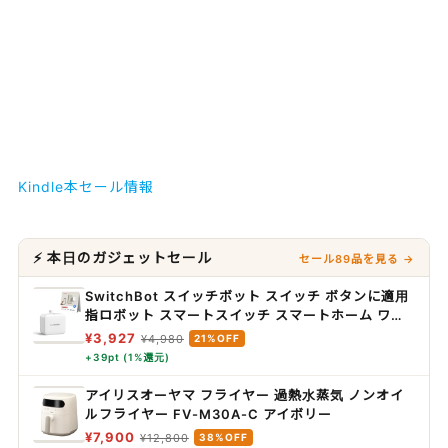
Kindle本セール情報
⚡ 本日のガジェットセール
セール89品を見る →
SwitchBot スイッチボット スイッチ ボタンに適用
指ロボット スマートスイッチ スマートホーム ワイ
ヤレス タイマー スマホで遠隔操作 Alexa, Google
¥3,927
¥4,980
21%OFF
Home, Siri, IFTTTなどに対応(ハブ必要) ホワイト
+39pt (1%還元)
アイリスオーヤマ フライヤー 過熱水蒸気 ノンオイ
ルフライヤー FV-M30A-C アイボリー
¥7,900
¥12,800
38%OFF