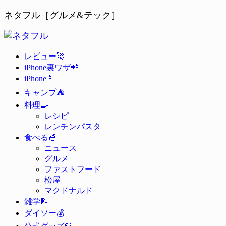
ネタフル［グルメ&テック］
🚀
レビュー
📲
iPhone裏ワザ
📱
iPhone
⛺
キャンプ
🍳
料理
レシピ
レンチンパスタ
🥣
食べる
ニュース
グルメ
ファストフード
松屋
マクドナルド
📝
雑学
💰
ダイソー
👕