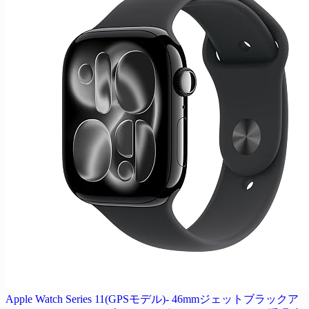
Apple Watch Series 11(GPSモデル)- 46mmジェットブラックア