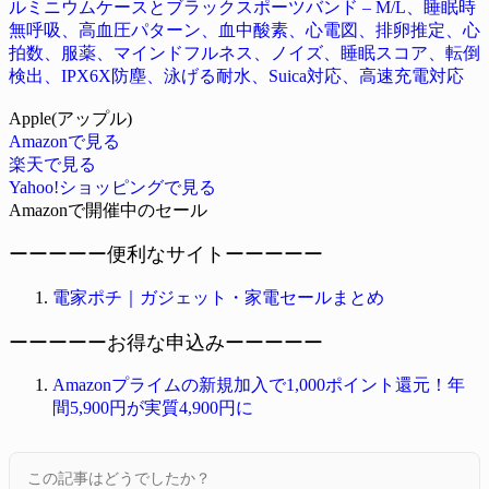
ルミニウムケースとブラックスポーツバンド – M/L、睡眠時
無呼吸、高血圧パターン、血中酸素、心電図、排卵推定、心
拍数、服薬、マインドフルネス、ノイズ、睡眠スコア、転倒
検出、IPX6X防塵、泳げる耐水、Suica対応、高速充電対応
Apple(アップル)
Amazonで見る
楽天で見る
Yahoo!ショッピングで見る
Amazonで開催中のセール
ーーーーー便利なサイトーーーーー
電家ポチ｜ガジェット・家電セールまとめ
ーーーーーお得な申込みーーーーー
Amazonプライムの新規加入で1,000ポイント還元！年
間5,900円が実質4,900円に
この記事はどうでしたか？