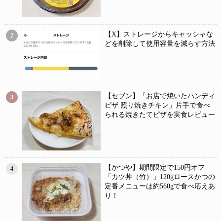
【X】ストレージからキャッシャな
2
どを削除して使用容量を減らす方法
【セブン】「お店で焼いたハンディ
3
ピザ 照り焼きチキン」片手で食べ
られる焼きたてピザを実食レビュー
【かつや】期間限定で150円オフ
4
「カツ丼（竹）」120gロースかつの
定番メニューは約560gで食べ応えあ
り！