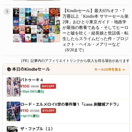
【Kindleセール】最大65%オフ・7
5
万冊以上「Kindle本 サマーセール第
2弾」おひとり東京ガイド・地政学
が最強の教養である・そしてヒーロ
ーと嘘を吐く・組長娘と世話係・転
生したらスライムだった件・プロジ
ェクト・ヘイル・メアリーなど
（8/20まで）
［PR］記事内のアフィリエイトリンクから収入を得る場合があります
📚 本日のKindleセール
セール29件を見る →
バトゥーキ 4
¥100
¥638
84%OFF
+50pt (50%還元)
ロード・エルメロイII世の事件簿 1 「case.剥離城アドラ」
¥110
¥1,188
91%OFF
+1pt (1%還元)
ザ・ファブル（１）