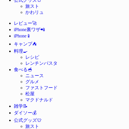
公式グッズ
旅スト
かわリュ
🚀
レビュー
📲
iPhone裏ワザ
📱
iPhone
⛺
キャンプ
🍳
料理
レシピ
レンチンパスタ
🥣
食べる
ニュース
グルメ
ファストフード
松屋
マクドナルド
📝
雑学
💰
ダイソー
👕
公式グッズ
旅スト