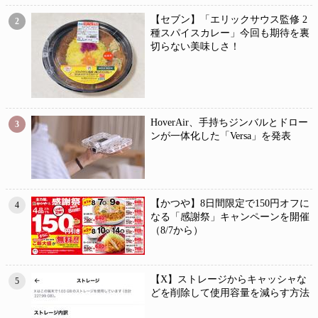
【セブン】「エリックサウス監修 2
2
種スパイスカレー」今回も期待を裏
切らない美味しさ！
HoverAir、手持ちジンバルとドロー
3
ンが一体化した「Versa」を発表
【かつや】8日間限定で150円オフに
4
なる「感謝祭」キャンペーンを開催
（8/7から）
【X】ストレージからキャッシャな
5
どを削除して使用容量を減らす方法