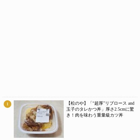
【松のや】「“超厚”リブロース and
1
玉子のタレかつ丼」厚さ2.5cmに驚
き！肉を味わう重量級カツ丼