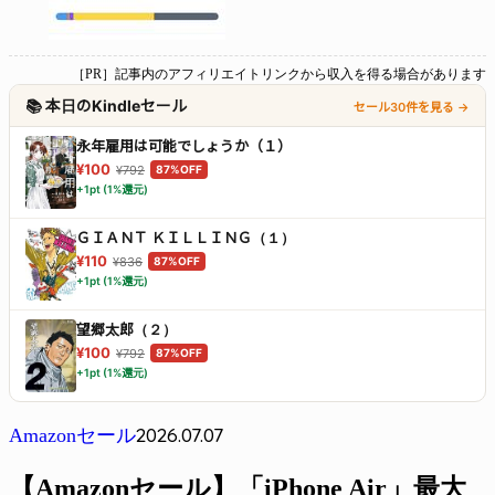
［PR］記事内のアフィリエイトリンクから収入を得る場合があります
📚 本日のKindleセール
セール30件を見る →
永年雇用は可能でしょうか（１）
¥100
¥792
87%OFF
+1pt (1%還元)
ＧＩＡＮＴ ＫＩＬＬＩＮＧ（１）
¥110
¥836
87%OFF
+1pt (1%還元)
望郷太郎（２）
¥100
¥792
87%OFF
+1pt (1%還元)
2026.07.07
Amazonセール
【Amazonセール】「iPhone Air」最大