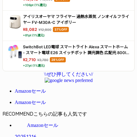
+106pt (1%還元)
アイリスオーヤマ フライヤー 過熱水蒸気 ノンオイルフライ
ヤー FV-M30A-C アイボリー
¥8,082
¥12,800
37%OFF
+81pt (1%還元)
SwitchBot LED電球 スマートライト Alexa スマートホーム
- スマート電球 E26 スイッチボット 調光調色 広配光 800lm
60W形相当 電球色・昼白色対応 RGBCWマルチカラー
¥2,710
¥3,780
28%OFF
1600万色 間接照明 Google Home IFTTT イフト Siri
+27pt (1%還元)
SmartThings に対応(2個パック)
\\ぜひ押してください//
Amazonセール
Amazonセール
RECOMMEND
Amazonセール
2025.12.16