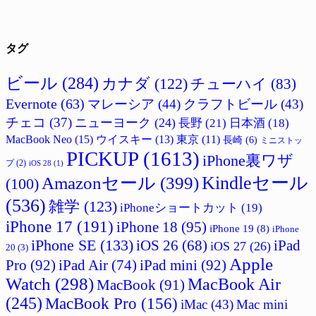
タグ
ビール
(284)
カナダ
(122)
チューハイ
(83)
Evernote
(63)
マレーシア
(44)
クラフトビール
(43)
チェコ
(37)
ニューヨーク
(24)
長野
(21)
日本酒
(18)
MacBook Neo
(15)
ウイスキー
(13)
東京
(11)
長崎
(6)
ミニストッ
PICKUP
(1613)
iPhone裏ワザ
プ
(2)
iOS 28
(1)
Amazonセール
(399)
Kindleセール
(100)
(536)
雑学
(123)
iPhoneショートカット
(19)
iPhone 17
(191)
iPhone 18
(95)
iPhone 19
(8)
iPhone
iPhone SE
(133)
iPad
iOS 26
(68)
iOS 27
(26)
20
(3)
Apple
Pro
(92)
iPad Air
(74)
iPad mini
(92)
Watch
(298)
MacBook Air
MacBook
(91)
(245)
MacBook Pro
(156)
iMac
(43)
Mac mini