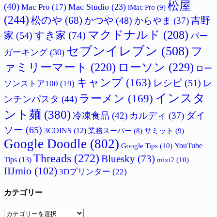
松屋
(40)
Mac Studio
(23)
Mac Pro
(17)
iMac Pro
(9)
(244)
松のや
(68)
吉野
かつや
(48)
からやま
(37)
マクドナルド
(208)
すき家
(74)
家
(54)
バー
セブンイレブン
(508)
フ
ガーキング
(30)
ァミリーマート
(220)
ローソン
(229)
ロー
キャンプ
(163)
レシピ
(51)
レ
ソンストア100
(19)
インスタ
ラーメン
(169)
ンチンパスタ
(44)
ント麺
(380)
ダイ
冷凍食品
(42)
カルディ
(37)
ソー
(65)
3COINS
(12)
サミット
(9)
業務スーパー
(8)
Google Doodle
(802)
Google Tips
(10)
YouTube
Threads
(272)
Bluesky
(73)
Tips
(13)
mixi2
(10)
IIJmio
(102)
3Dプリンター
(22)
カテゴリー
カ