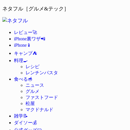
ネタフル［グルメ&テック］
🚀
レビュー
📲
iPhone裏ワザ
📱
iPhone
⛺
キャンプ
🍳
料理
レシピ
レンチンパスタ
🥣
食べる
ニュース
グルメ
ファストフード
松屋
マクドナルド
📝
雑学
💰
ダイソー
👕