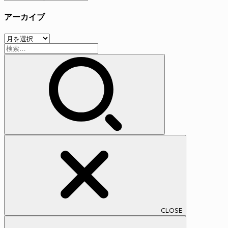
テ
アーカイブ
ゴ
リ
ア
ー
検
ー
索:
カ
イ
ブ
CLOSE