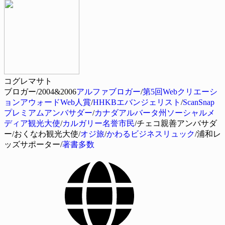
コグレマサト
ブロガー/2004&2006
アルファブロガー
/
第5回Webクリエーシ
ョンアウォードWeb人賞
/
HHKBエバンジェリスト
/
ScanSnap
プレミアムアンバサダー
/
カナダアルバータ州ソーシャルメ
ディア観光大使
/
カルガリー名誉市民
/チェコ親善アンバサダ
ー/おくなわ観光大使/
オジ旅
/
かわるビジネスリュック
/浦和レ
ッズサポーター/
著書多数