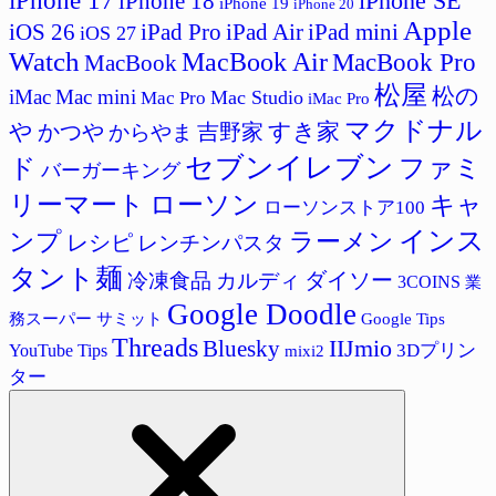
iPhone 17
iPhone SE
iPhone 18
iPhone 19
iPhone 20
Apple
iPad Pro
iPad Air
iPad mini
iOS 26
iOS 27
Watch
MacBook Air
MacBook Pro
MacBook
松屋
松の
iMac
Mac mini
Mac Studio
Mac Pro
iMac Pro
マクドナル
すき家
や
吉野家
かつや
からやま
セブンイレブン
ド
ファミ
バーガーキング
リーマート
ローソン
キャ
ローソンストア100
インス
ラーメン
ンプ
レシピ
レンチンパスタ
タント麺
ダイソー
冷凍食品
カルディ
3COINS
業
Google Doodle
サミット
Google Tips
務スーパー
Threads
IIJmio
Bluesky
3Dプリン
YouTube Tips
mixi2
ター