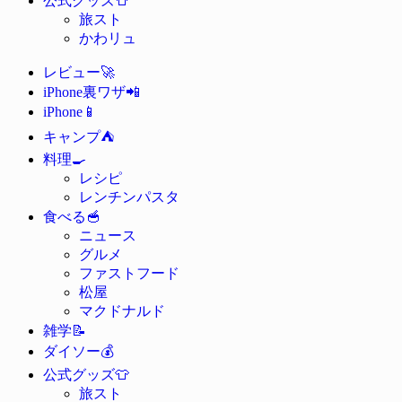
公式グッズ
旅スト
かわリュ
🚀
レビュー
📲
iPhone裏ワザ
📱
iPhone
⛺
キャンプ
🍳
料理
レシピ
レンチンパスタ
🥣
食べる
ニュース
グルメ
ファストフード
松屋
マクドナルド
📝
雑学
💰
ダイソー
👕
公式グッズ
旅スト