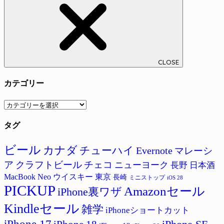
CLOSE
カテゴリー
カ
テ
タグ
ゴ
リ
ー
ビール
カナダ
チューハイ
Evernote
マレーシ
ア
クラフトビール
チェコ
ニューヨーク
長野
日本酒
MacBook Neo
ウイスキー
東京
長崎
ミニストップ
iOS 28
PICKUP
Amazonセール
iPhone裏ワザ
Kindleセール
雑学
iPhoneショートカット