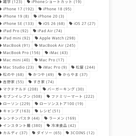
雑学
(123)
iPhoneショートカット
(19)
iPhone 17
(192)
iPhone 18
(95)
iPhone 19
(8)
iPhone 20
(3)
iPhone SE
(133)
iOS 26
(68)
iOS 27
(27)
iPad Pro
(92)
iPad Air
(74)
iPad mini
(92)
Apple Watch
(298)
MacBook
(91)
MacBook Air
(245)
MacBook Pro
(156)
iMac
(43)
Mac mini
(40)
Mac Pro
(17)
Mac Studio
(23)
iMac Pro
(9)
松屋
(244)
松のや
(68)
かつや
(49)
からやま
(37)
吉野家
(55)
すき家
(74)
マクドナルド
(208)
バーガーキング
(30)
セブンイレブン
(508)
ファミリーマート
(222)
ローソン
(229)
ローソンストア100
(19)
キャンプ
(163)
レシピ
(51)
レンチンパスタ
(44)
ラーメン
(169)
インスタント麺
(380)
冷凍食品
(42)
カルディ
(37)
ダイソー
(65)
3COINS
(12)