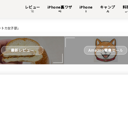
レビュー
iPhone裏ワザ
iPhone
キャンプ
料
🚀
📲
📱
⛺

ントカ女子部」
最新レビュー
Amazon電書セール