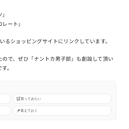
」
ツ」
コレート」
ているショッピングサイトにリンクしています。
たので、ぜひ「ナントカ男子部」も創設して頂い
です。
🛒
買ってみたい
📌
覚えておく