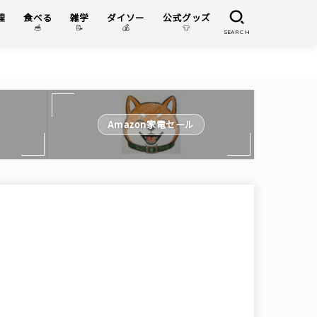
理
食べる
雑学
ダイソー
公式グッズ

🥣
📝
💰
👕
SEARCH
Amazon家電セール