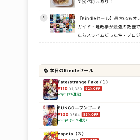
で食べ応えあり！
5
【Kindleセール】最大65%
ガイド・地政学が最強の教養
たらスライムだった件・プロジ
📚 本日のKindleセール
Fate/strange Fake (１)
¥110
¥1,320
92%OFF
+1pt (1%還元)
BUNGO―ブンゴ― 6
¥100
¥594
83%OFF
+50pt (50%還元)
capeta（３）