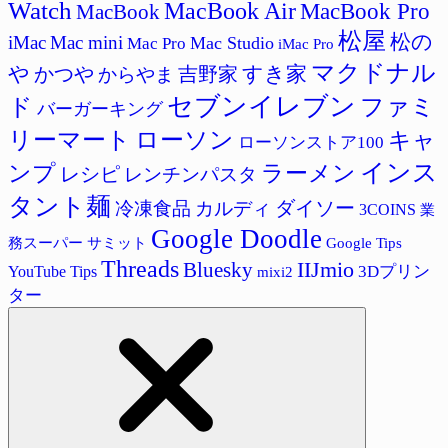
Watch
MacBook Air
MacBook Pro
MacBook
松屋
松の
iMac
Mac mini
Mac Studio
Mac Pro
iMac Pro
マクドナル
すき家
や
吉野家
かつや
からやま
セブンイレブン
ド
ファミ
バーガーキング
リーマート
ローソン
キャ
ローソンストア100
インス
ラーメン
ンプ
レシピ
レンチンパスタ
タント麺
ダイソー
冷凍食品
カルディ
3COINS
業
Google Doodle
サミット
Google Tips
務スーパー
Threads
IIJmio
Bluesky
3Dプリン
YouTube Tips
mixi2
ター