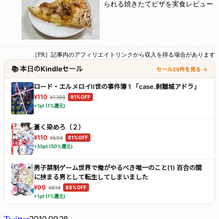
られる焼きたてピザを実食レビュー
［PR］記事内のアフィリエイトリンクから収入を得る場合があります
📚 本日のKindleセール
セール29件を見る →
ロード・エルメロイII世の事件簿 1 「case.剥離城アドラ」
¥110
¥1,188
91%OFF
+1pt (1%還元)
蒼く染めろ（２）
¥110
¥594
81%OFF
+55pt (50%還元)
男子禁制ゲーム世界で俺がやるべき唯一のこと(1) 百合の間
に挟まる男として転生してしまいました
¥99
¥814
88%OFF
+1pt (1%還元)
2010.09.28
Twitter