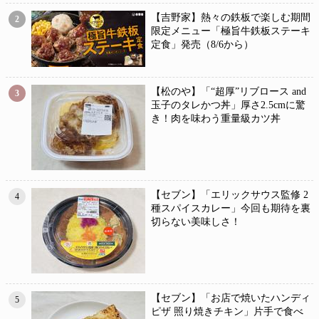
【吉野家】熱々の鉄板で楽しむ期間
2
限定メニュー「極旨牛鉄板ステーキ
定食」発売（8/6から）
【松のや】「“超厚”リブロース and
3
玉子のタレかつ丼」厚さ2.5cmに驚
き！肉を味わう重量級カツ丼
【セブン】「エリックサウス監修 2
4
種スパイスカレー」今回も期待を裏
切らない美味しさ！
【セブン】「お店で焼いたハンディ
5
ピザ 照り焼きチキン」片手で食べ