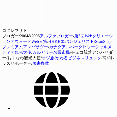
コグレマサト
ブロガー/2004&2006
アルファブロガー
/
第5回Webクリエーシ
ョンアウォードWeb人賞
/
HHKBエバンジェリスト
/
ScanSnap
プレミアムアンバサダー
/
カナダアルバータ州ソーシャルメ
ディア観光大使
/
カルガリー名誉市民
/チェコ親善アンバサダ
ー/おくなわ観光大使/
オジ旅
/
かわるビジネスリュック
/浦和レ
ッズサポーター/
著書多数