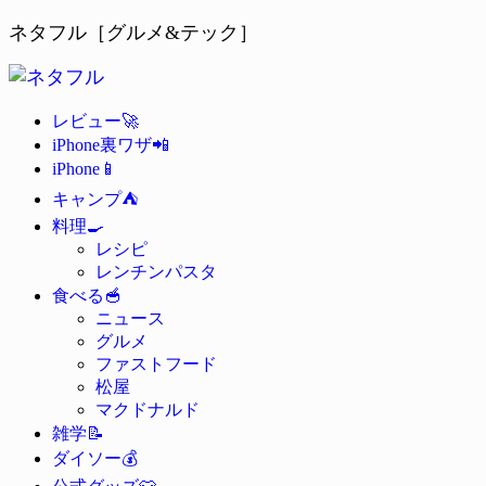
ネタフル［グルメ&テック］
🚀
レビュー
📲
iPhone裏ワザ
📱
iPhone
⛺
キャンプ
🍳
料理
レシピ
レンチンパスタ
🥣
食べる
ニュース
グルメ
ファストフード
松屋
マクドナルド
📝
雑学
💰
ダイソー
👕