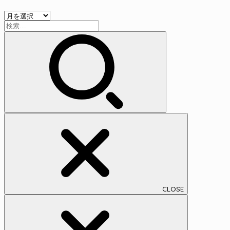
リ
ア
ー
検
ー
索:
カ
イ
ブ
CLOSE