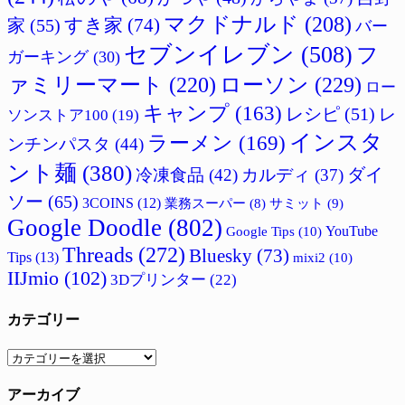
マクドナルド
(208)
すき家
(74)
家
(55)
バー
セブンイレブン
(508)
フ
ガーキング
(30)
ァミリーマート
(220)
ローソン
(229)
ロー
キャンプ
(163)
レシピ
(51)
レ
ソンストア100
(19)
インスタ
ラーメン
(169)
ンチンパスタ
(44)
ント麺
(380)
ダイ
冷凍食品
(42)
カルディ
(37)
ソー
(65)
3COINS
(12)
サミット
(9)
業務スーパー
(8)
Google Doodle
(802)
Google Tips
(10)
YouTube
Threads
(272)
Bluesky
(73)
Tips
(13)
mixi2
(10)
IIJmio
(102)
3Dプリンター
(22)
カテゴリー
カ
テ
アーカイブ
ゴ