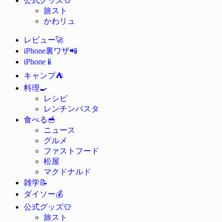
公式グッズ
旅スト
かわリュ
🚀
レビュー
📲
iPhone裏ワザ
📱
iPhone
⛺
キャンプ
🍳
料理
レシピ
レンチンパスタ
🥣
食べる
ニュース
グルメ
ファストフード
松屋
マクドナルド
📝
雑学
💰
ダイソー
👕
公式グッズ
旅スト