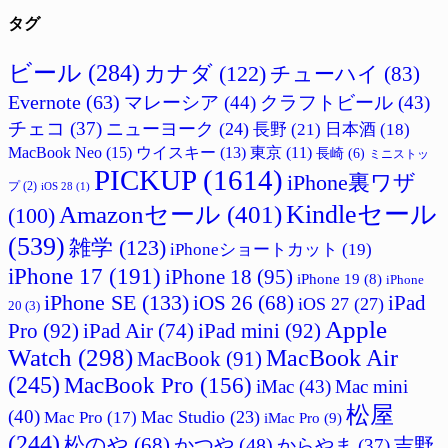
タグ
ビール
(284)
カナダ
(122)
チューハイ
(83)
Evernote
(63)
マレーシア
(44)
クラフトビール
(43)
チェコ
(37)
ニューヨーク
(24)
長野
(21)
日本酒
(18)
MacBook Neo
(15)
ウイスキー
(13)
東京
(11)
長崎
(6)
ミニストッ
PICKUP
(1614)
iPhone裏ワザ
プ
(2)
iOS 28
(1)
Amazonセール
(401)
Kindleセール
(100)
(539)
雑学
(123)
iPhoneショートカット
(19)
iPhone 17
(191)
iPhone 18
(95)
iPhone 19
(8)
iPhone
iPhone SE
(133)
iPad
iOS 26
(68)
iOS 27
(27)
20
(3)
Apple
Pro
(92)
iPad Air
(74)
iPad mini
(92)
Watch
(298)
MacBook Air
MacBook
(91)
(245)
MacBook Pro
(156)
iMac
(43)
Mac mini
松屋
(40)
Mac Studio
(23)
Mac Pro
(17)
iMac Pro
(9)
(244)
松のや
(68)
吉野
かつや
(48)
からやま
(37)