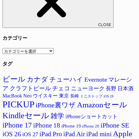
CLOSE
カテゴリー
カ
テ
タグ
ゴ
リ
ー
ビール
カナダ
チューハイ
Evernote
マレーシ
ア
クラフトビール
チェコ
ニューヨーク
長野
日本酒
MacBook Neo
ウイスキー
東京
長崎
ミニストップ
iOS 28
PICKUP
Amazonセール
iPhone裏ワザ
Kindleセール
雑学
iPhoneショートカット
iPhone 17
iPhone SE
iPhone 18
iPhone 19
iPhone 20
Apple
iPad Pro
iPad Air
iPad mini
iOS 26
iOS 27