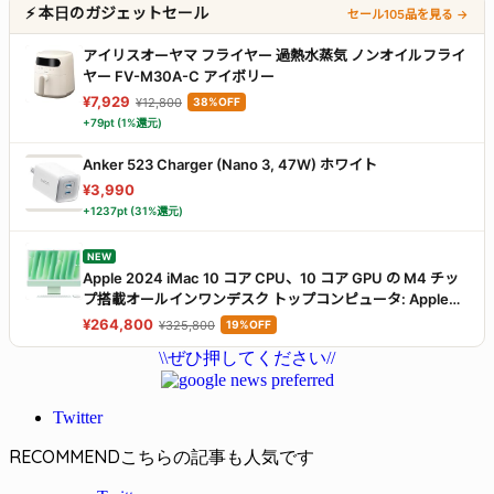
⚡ 本日のガジェットセール
セール105品を見る →
アイリスオーヤマ フライヤー 過熱水蒸気 ノンオイルフライ
ヤー FV-M30A-C アイボリー
¥7,929
¥12,800
38%OFF
+79pt (1%還元)
Anker 523 Charger (Nano 3, 47W) ホワイト
¥3,990
+1237pt (31%還元)
NEW
Apple 2024 iMac 10 コア CPU、10 コア GPU の M4 チッ
プ搭載オールインワンデスク トップコンピュータ: Apple
Intelligence のために設計、24 インチ Retina ディスプレ
¥264,800
¥325,800
19%OFF
イ、16GBユニファイドメモリ、512GBの SSD ストレー
\\ぜひ押してください//
ジ、ボディと同じカラーのアクセサリ、iPhone や iPad との
連係機能 - グリーン
Twitter
RECOMMEND