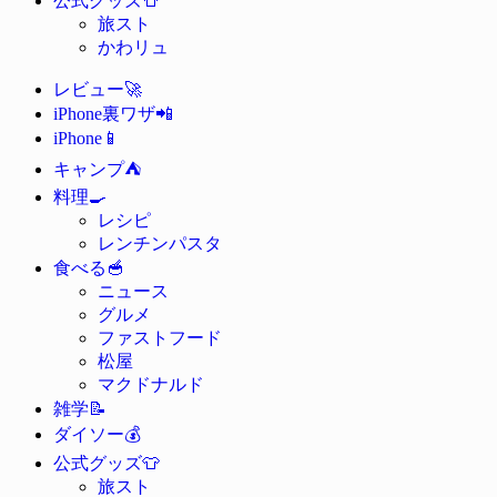
公式グッズ
旅スト
かわリュ
🚀
レビュー
📲
iPhone裏ワザ
📱
iPhone
⛺
キャンプ
🍳
料理
レシピ
レンチンパスタ
🥣
食べる
ニュース
グルメ
ファストフード
松屋
マクドナルド
📝
雑学
💰
ダイソー
👕
公式グッズ
旅スト