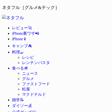
ネタフル［グルメ&テック］
🚀
レビュー
📲
iPhone裏ワザ
📱
iPhone
⛺
キャンプ
🍳
料理
レシピ
レンチンパスタ
🥣
食べる
ニュース
グルメ
ファストフード
松屋
マクドナルド
📝
雑学
💰
ダイソー
👕