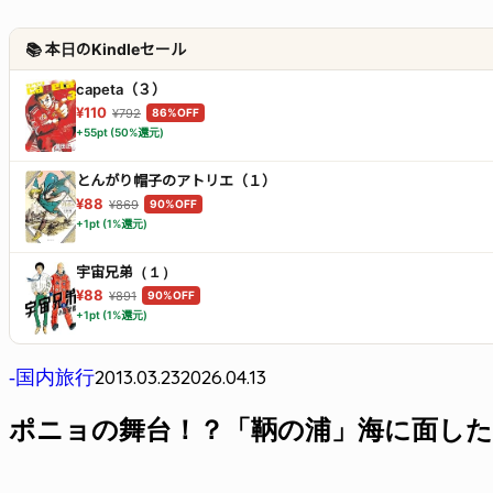
📚 本日のKindleセール
capeta（３）
¥110
¥792
86%OFF
+55pt (50%還元)
とんがり帽子のアトリエ（１）
¥88
¥869
90%OFF
+1pt (1%還元)
宇宙兄弟（１）
¥88
¥891
90%OFF
+1pt (1%還元)
2013.03.23
2026.04.13
-国内旅行
ポニョの舞台！？「鞆の浦」海に面した