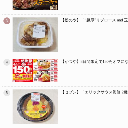
【松のや】「“超厚”リブロース and
3
【かつや】8日間限定で150円オフに
4
【セブン】「エリックサウス監修 2
5