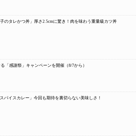
 玉子のタレかつ丼」厚さ2.5cmに驚き！肉を味わう重量級カツ丼
なる「感謝祭」キャンペーンを開催（8/7から）
種スパイスカレー」今回も期待を裏切らない美味しさ！