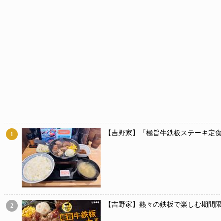
【吉野家】「極旨牛鉄板ステーキ定食
1
【吉野家】熱々の鉄板で楽しむ期間限
2