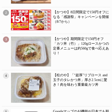
【かつや】8日間限定で150円オフに
2
なる「感謝祭」キャンペーンを開催
（8/7から）
【かつや】期間限定で150円オフ
3
「カツ丼（竹）」120gロースかつの
定番メニューは約560gで食べ応えあ
り！
【松のや】「“超厚”リブロース and
4
玉子のタレかつ丼」厚さ2.5cmに驚
き！肉を味わう重量級カツ丼
GoogleマップのAI機能が日本でも順
5