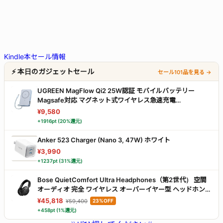
Kindle本セール情報
⚡ 本日のガジェットセール
セール101品を見る →
UGREEN MagFlow Qi2 25W認証 モバイルバッテリー
Magsafe対応 マグネット式ワイヤレス急速充電
10000mAh 水色
¥9,580
+1916pt (20%還元)
Anker 523 Charger (Nano 3, 47W) ホワイト
¥3,990
+1237pt (31%還元)
Bose QuietComfort Ultra Headphones（第2世代） 空間
オーディオ 完全 ワイヤレス オーバーイヤー型 ヘッドホン
ノイズキャンセリング Bluetooth接続 マイク搭載 最大30時
¥45,818
¥59,400
23%OFF
間再生 急速充電 ブラック
+458pt (1%還元)