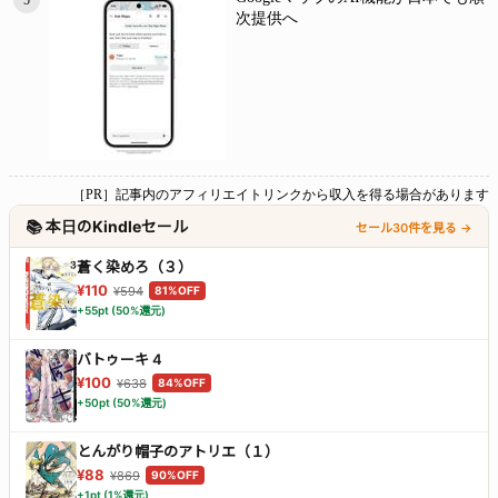
次提供へ
［PR］記事内のアフィリエイトリンクから収入を得る場合があります
📚 本日のKindleセール
セール30件を見る →
蒼く染めろ（３）
¥110
¥594
81%OFF
+55pt (50%還元)
バトゥーキ 4
¥100
¥638
84%OFF
+50pt (50%還元)
とんがり帽子のアトリエ（１）
¥88
¥869
90%OFF
+1pt (1%還元)