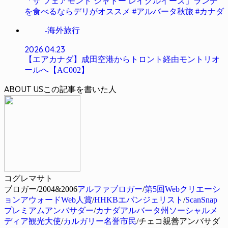
「ザ フェアモント シャトー レイクルイーズ」ランチ
を食べるならデリがオススメ #アルバータ秋旅 #カナダ
-海外旅行
2026.04.23
【エアカナダ】成田空港からトロント経由モントリオ
ールへ【AC002】
ABOUT US
コグレマサト
ブロガー/2004&2006
アルファブロガー
/
第5回Webクリエーシ
ョンアウォードWeb人賞
/
HHKBエバンジェリスト
/
ScanSnap
プレミアムアンバサダー
/
カナダアルバータ州ソーシャルメ
ディア観光大使
/
カルガリー名誉市民
/チェコ親善アンバサダ