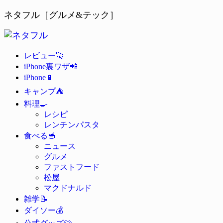
ネタフル［グルメ&テック］
🚀
レビュー
📲
iPhone裏ワザ
📱
iPhone
⛺
キャンプ
🍳
料理
レシピ
レンチンパスタ
🥣
食べる
ニュース
グルメ
ファストフード
松屋
マクドナルド
📝
雑学
💰
ダイソー
👕