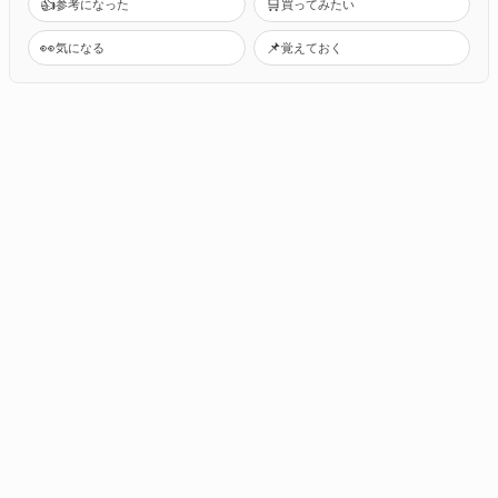
👍
🛒
参考になった
買ってみたい
👀
📌
気になる
覚えておく