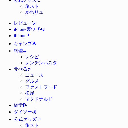
公式グッズ
旅スト
かわリュ
🚀
レビュー
📲
iPhone裏ワザ
📱
iPhone
⛺
キャンプ
🍳
料理
レシピ
レンチンパスタ
🥣
食べる
ニュース
グルメ
ファストフード
松屋
マクドナルド
📝
雑学
💰
ダイソー
👕
公式グッズ
旅スト