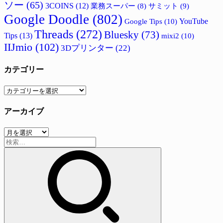
ソー
(65)
3COINS
(12)
サミット
(9)
業務スーパー
(8)
Google Doodle
(802)
Google Tips
(10)
YouTube
Threads
(272)
Bluesky
(73)
Tips
(13)
mixi2
(10)
IIJmio
(102)
3Dプリンター
(22)
カテゴリー
カ
テ
アーカイブ
ゴ
リ
ア
ー
検
ー
索:
カ
イ
ブ