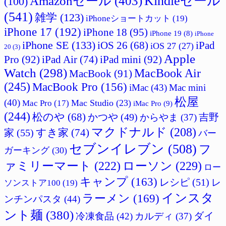
Amazonセール
(403)
Kindleセール
(100)
(541)
雑学
(123)
iPhoneショートカット
(19)
iPhone 17
(192)
iPhone 18
(95)
iPhone 19
(8)
iPhone
iPhone SE
(133)
iPad
iOS 26
(68)
iOS 27
(27)
20
(3)
Apple
Pro
(92)
iPad Air
(74)
iPad mini
(92)
Watch
(298)
MacBook Air
MacBook
(91)
(245)
MacBook Pro
(156)
iMac
(43)
Mac mini
松屋
(40)
Mac Studio
(23)
Mac Pro
(17)
iMac Pro
(9)
(244)
松のや
(68)
かつや
(49)
吉野
からやま
(37)
マクドナルド
(208)
すき家
(74)
家
(55)
バー
セブンイレブン
(508)
フ
ガーキング
(30)
ァミリーマート
(222)
ローソン
(229)
ロー
キャンプ
(163)
レシピ
(51)
レ
ソンストア100
(19)
インスタ
ラーメン
(169)
ンチンパスタ
(44)
ント麺
(380)
ダイ
冷凍食品
(42)
カルディ
(37)