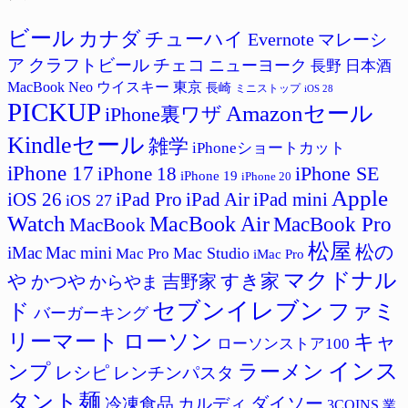
リ
ー
ビール
カナダ
チューハイ
Evernote
マレーシ
ア
クラフトビール
チェコ
ニューヨーク
長野
日本酒
MacBook Neo
ウイスキー
東京
長崎
ミニストップ
iOS 28
PICKUP
Amazonセール
iPhone裏ワザ
Kindleセール
雑学
iPhoneショートカット
iPhone 17
iPhone SE
iPhone 18
iPhone 19
iPhone 20
Apple
iPad Pro
iPad Air
iPad mini
iOS 26
iOS 27
Watch
MacBook Air
MacBook Pro
MacBook
松屋
松の
iMac
Mac mini
Mac Studio
Mac Pro
iMac Pro
マクドナル
すき家
や
かつや
吉野家
からやま
セブンイレブン
ド
ファミ
バーガーキング
リーマート
ローソン
キャ
ローソンストア100
インス
ラーメン
ンプ
レシピ
レンチンパスタ
タント麺
ダイソー
冷凍食品
カルディ
3COINS
業