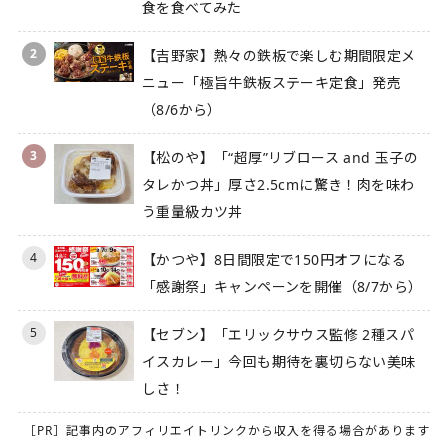
食を食べてみた
2
【吉野家】熱々の鉄板で楽しむ期間限定メ
ニュー「極旨牛鉄板ステーキ定食」発売
（8/6から）
3
【松のや】「“超厚”リブロース and 玉子の
タレかつ丼」厚さ2.5cmに驚き！肉を味わ
う重量級カツ丼
4
【かつや】8日間限定で150円オフになる
「感謝祭」キャンペーンを開催（8/7から）
5
【セブン】「エリックサウス監修 2種スパ
イスカレー」今回も期待を裏切らない美味
しさ！
［PR］記事内のアフィリエイトリンクから収入を得る場合があります