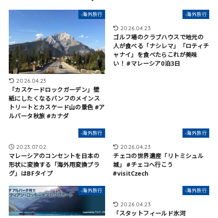
-海外旅行
-海外旅行
2026.04.23
ゴルフ場のクラブハウスで地元の
人が食べる「ナシレマ」「ロティチ
ャナイ」を食べたらこれが美味
い！ #マレーシア0泊3日
2026.04.23
「カスケードロックガーデン」壁
紙にしたくなるバンフのメインス
トリートとカスケード山の景色 #ア
ルバータ秋旅 #カナダ
-海外旅行
-海外旅行
2023.07.02
2026.04.23
マレーシアのコンセントを日本の
チェコの世界遺産「リトミシュル
形状に変換する「海外用変換プラ
城」 #チェコへ行こう
グ」はBFタイプ
#visitCzech
-海外旅行
-海外旅行
2026.04.23
「スタットフィールド氷河