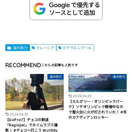
-海外旅行
マレーシア
クアラルンプール
RECOMMEND
-海外旅行
-海外旅行
2026.04.23
【カルガリー・オリンピックパー
ク】ソチオリンピック開催中なの
で聖火台に火が灯されていた！ #冬
2026.04.23
のカナディアンロッキー
【GoPro7】チェコの鉄道
「RegioJet」でタイムラプス撮
影！ #チェコへ行こう #cz100y