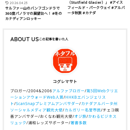
（Stutfield Glacier）」 #アイス
2026.04.23
フィールド・パークウェイ #アルバ
サルファー山のバンフゴンドラで
ータ秋旅 #カナダ
360度パノラマの展望台へ！ #冬の
カナディアンロッキー
ABOUT US
コグレマサト
ブロガー/2004&2006
アルファブロガー
/
第5回Webクリエ
ーションアウォードWeb人賞
/
HHKBエバンジェリス
ト
/
ScanSnapプレミアムアンバサダー
/
カナダアルバータ州
ソーシャルメディア観光大使
/
カルガリー名誉市民
/チェコ親
善アンバサダー/おくなわ観光大使/
オジ旅
/
かわるビジネス
リュック
/浦和レッズサポーター/
著書多数