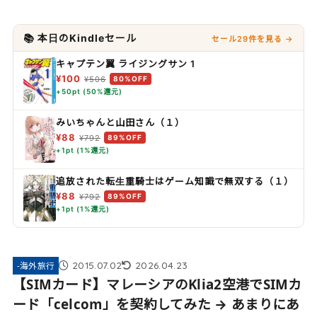
📚 本日のKindleセール
セール29件を見る →
キャプテン翼 ライジングサン 1
¥100
¥506
80%OFF
+50pt (50%還元)
みいちゃんと山田さん（１）
¥88
¥792
89%OFF
+1pt (1%還元)
追放された転生重騎士はゲーム知識で無双する（１）
¥88
¥792
89%OFF
+1pt (1%還元)
2015.07.02
2026.04.23
-海外旅行
【SIMカード】マレーシアのKlia2空港でSIMカ
ード「celcom」を契約してみた → あまりにあ