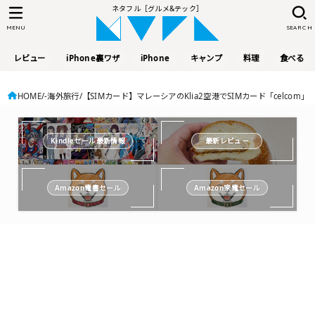
ネタフル［グルメ&テック］
MENU
SEARCH
レビュー
iPhone裏ワザ
iPhone
キャンプ
料理
食べる
HOME
-海外旅行
【SIMカード】マレーシアのKlia2空港でSIMカード「celco
Kindleセール最新情報
最新レビュー
Amazon電書セール
Amazon家電セール