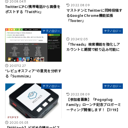
2008.04.11
2022.08.09
TwitterにPC/携帯電話から画像を
マストドンとTwitterに同時投稿す
ポストする「TwitPic」
るGoogle Chrome機能拡張
「Tooter」
テクノロジー
テクノロジー
2024.12.03
「Threads」検索機能を強化しア
カウントと期間で絞り込み可能に
2007.12.27
“レビュオスフィア”の意見を分析す
る「Summize」
テクノロジー
テクノロジー
2022.08.09
【参加者募集】「Pogoplug
Family」ローンチ記念ブロガーミ
ーティング開催します！【7/19】
2020.05.03
【M5Stack】ビデオ会議サービス