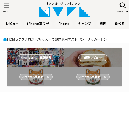
ネタフル［グルメ&テック］
MENU
SEARCH
レビュー
iPhone裏ワザ
iPhone
キャンプ
料理
食べる
HOME
テクノロジー
サッカーの話題専用マストドン「サッカードン」
Kindleセール最新情報
最新レビュー
Amazon電書セール
Amazon家電セール