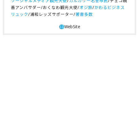
ソーシャルメディア観光大使
/
カルガリー名誉市民
/チェコ親
善アンバサダー/おくなわ観光大使/
オジ旅
/
かわるビジネス
リュック
/浦和レッズサポーター/
著書多数