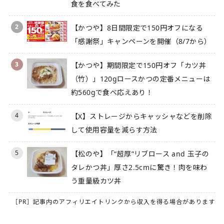
食を食べてみた
2
【かつや】8日間限定で150円オフになる
「感謝祭」キャンペーンを開催（8/7から）
3
【かつや】期間限定で150円オフ「カツ丼
（竹）」120gロースかつの定番メニューは
約560gで食べ応えあり！
4
【X】ストレージからキャッシャなどを削除
して使用容量を減らす方法
5
【松のや】「“超厚”リブロース and 玉子の
タレかつ丼」厚さ2.5cmに驚き！肉を味わ
う重量級カツ丼
［PR］記事内のアフィリエイトリンクから収入を得る場合があります