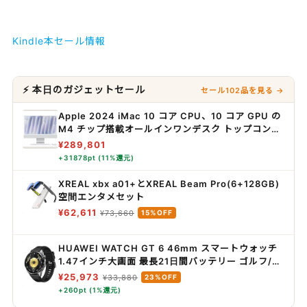
Kindle本セール情報
⚡ 本日のガジェットセール
セール102品を見る →
Apple 2024 iMac 10 コア CPU、10 コア GPU の
M4 チップ搭載オールインワンデスク トップコンピ
ュータ: Apple Intelligence のために設計、24 イ
¥289,801
ンチ Retina ディスプレ イ、16GBユニファイドメ
+31878pt (11%還元)
モリ、256GBの SSD ストレージ、ボディと同じカ
ラーのアクセサリ、iPhone や iPad との連係機能 -
XREAL xbx a01+とXREAL Beam Pro(6+128GB)
シルバー
空間エンタメセット
¥62,611
¥73,660
15%OFF
HUAWEI WATCH GT 6 46mm スマートウォッチ
1.47インチ大画面 最長21日間バッテリー ゴルフ/サ
イクリング/登山 スポーツモード100種類以上 GPS
¥25,973
¥33,880
23%OFF
搭載 情緒/健康モニタリング iOS & Android対応 ブ
+260pt (1%還元)
ラック