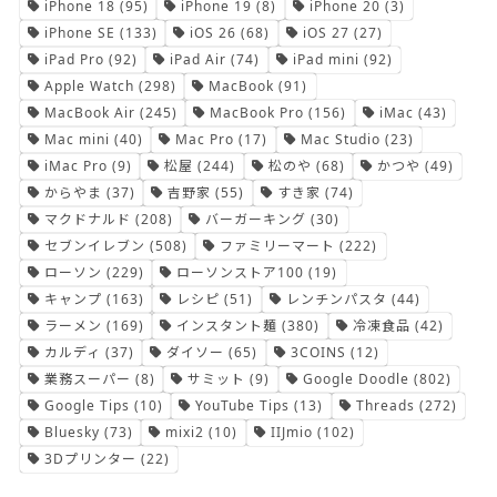
iPhone 18
(95)
iPhone 19
(8)
iPhone 20
(3)
iPhone SE
(133)
iOS 26
(68)
iOS 27
(27)
iPad Pro
(92)
iPad Air
(74)
iPad mini
(92)
Apple Watch
(298)
MacBook
(91)
MacBook Air
(245)
MacBook Pro
(156)
iMac
(43)
Mac mini
(40)
Mac Pro
(17)
Mac Studio
(23)
iMac Pro
(9)
松屋
(244)
松のや
(68)
かつや
(49)
からやま
(37)
吉野家
(55)
すき家
(74)
マクドナルド
(208)
バーガーキング
(30)
セブンイレブン
(508)
ファミリーマート
(222)
ローソン
(229)
ローソンストア100
(19)
キャンプ
(163)
レシピ
(51)
レンチンパスタ
(44)
ラーメン
(169)
インスタント麺
(380)
冷凍食品
(42)
カルディ
(37)
ダイソー
(65)
3COINS
(12)
業務スーパー
(8)
サミット
(9)
Google Doodle
(802)
Google Tips
(10)
YouTube Tips
(13)
Threads
(272)
Bluesky
(73)
mixi2
(10)
IIJmio
(102)
3Dプリンター
(22)