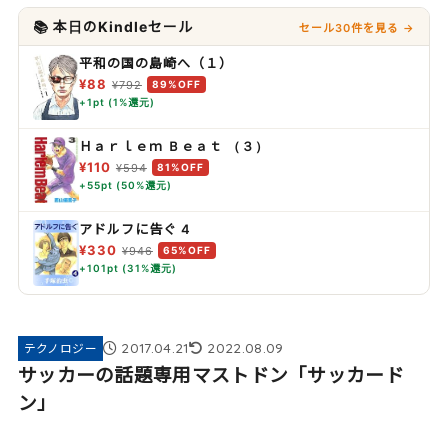
📚 本日のKindleセール
セール30件を見る →
平和の国の島崎へ（１）
¥88
¥792
89%OFF
+1pt (1%還元)
Ｈａｒｌｅｍ Ｂｅａｔ （３）
¥110
¥594
81%OFF
+55pt (50%還元)
アドルフに告ぐ 4
¥330
¥946
65%OFF
+101pt (31%還元)
2017.04.21
2022.08.09
テクノロジー
サッカーの話題専用マストドン「サッカード
ン」