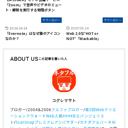
「Zoom」で音声やビデオのミュー
ト・解除を実行する物理ボタン
テクノロジー
テクノロジー
2026.04.24
2007.05.24
「Evernote」はなぜ象のアイコン
Web 2.0な“HOT or
なのか？
NOT”「Mackable」
ABOUT US
コグレマサト
ブロガー/2004&2006
アルファブロガー
/
第5回Webクリエ
ーションアウォードWeb人賞
/
HHKBエバンジェリス
ト
/
ScanSnapプレミアムアンバサダー
/
カナダアルバータ州