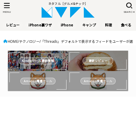
ネタフル［グルメ&テック］
MENU
SEARCH
レビュー
iPhone裏ワザ
iPhone
キャンプ
料理
食べる
HOME
テクノロジー
「Threads」デフォルトで表示するフィードをユーザーが
Kindleセール最新情報
最新レビュー
Amazon電書セール
Amazon家電セール