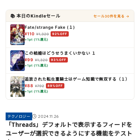
📚 本日のKindleセール
セール30件を見る →
Fate/strange Fake (１)
¥110
¥1,320
92%OFF
+1pt (1%還元)
この結婚はどうせうまくいかない １
¥99
¥1,320
93%OFF
+1pt (1%還元)
追放された転生重騎士はゲーム知識で無双する（１）
¥88
¥792
89%OFF
+1pt (1%還元)
2024.11.26
テクノロジー
「Threads」デフォルトで表示するフィードを
ユーザーが選択できるようにする機能をテスト