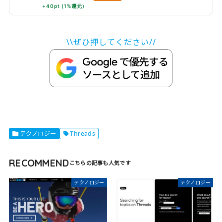
EC-C54LWF
+40pt (1%還元)
\\ぜひ押してください//
テクノロジー
Threads
RECOMMEND
テクノロジー
テクノロジー