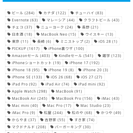
ビール
(284)
カナダ
(122)
チューハイ
(83)
Evernote
(63)
マレーシア
(44)
クラフトビール
(43)
チェコ
(37)
ニューヨーク
(24)
長野
(21)
日本酒
(18)
MacBook Neo
(15)
ウイスキー
(13)
東京
(11)
長崎
(6)
ミニストップ
(2)
iOS 28
(1)
PICKUP
(1617)
iPhone裏ワザ
(100)
Amazonセール
(403)
Kindleセール
(541)
雑学
(123)
iPhoneショートカット
(19)
iPhone 17
(192)
iPhone 18
(95)
iPhone 19
(8)
iPhone 20
(3)
iPhone SE
(133)
iOS 26
(68)
iOS 27
(27)
iPad Pro
(92)
iPad Air
(74)
iPad mini
(92)
Apple Watch
(298)
MacBook
(91)
MacBook Air
(245)
MacBook Pro
(156)
iMac
(43)
Mac mini
(40)
Mac Pro
(17)
Mac Studio
(23)
iMac Pro
(9)
松屋
(244)
松のや
(68)
かつや
(49)
からやま
(37)
吉野家
(55)
すき家
(74)
マクドナルド
(208)
バーガーキング
(30)