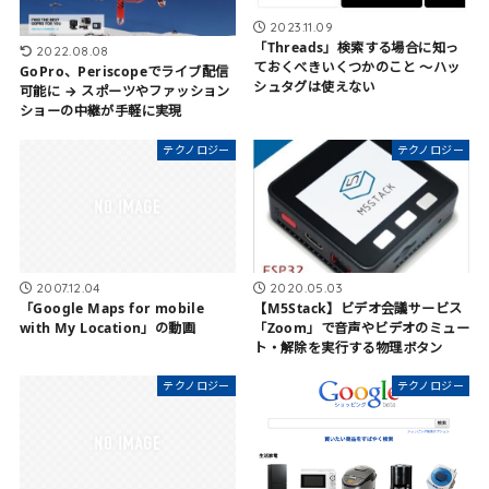
2023.11.09
「Threads」検索する場合に知っ
2022.08.08
ておくべきいくつかのこと 〜ハッ
GoPro、Periscopeでライブ配信
シュタグは使えない
可能に → スポーツやファッション
ショーの中継が手軽に実現
テクノロジー
テクノロジー
2007.12.04
2020.05.03
「Google Maps for mobile
【M5Stack】ビデオ会議サービス
with My Location」の動画
「Zoom」で音声やビデオのミュー
ト・解除を実行する物理ボタン
テクノロジー
テクノロジー