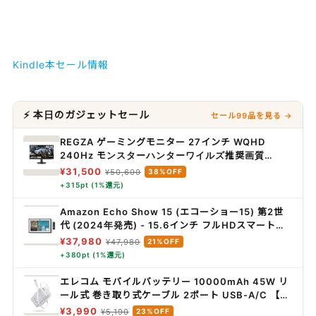
Kindle本セール情報
⚡ 本日のガジェットセール
セール99品を見る →
REGZA ゲーミングモニター 27インチ WQHD
240Hz モンスターハンターワイルズ推奨画質
1ms(GTG) HDR10 Fast IPSパネル Adaptive
¥31,500
¥50,600
38%OFF
Sync HDMI対応 RM-G276N
+315pt (1%還元)
Amazon Echo Show 15 (エコーショー15) 第2世
代 (2024年発売) - 15.6インチ フルHDスマートデ
ィスプレイ with Alexa、Fire TV機能搭載、Alexa
¥37,980
¥47,980
21%OFF
対応音声認識リモコン同梱
+380pt (1%還元)
エレコム モバイルバッテリー 10000mAh 45W リ
ール式 巻き取り式ケーブル 2ポート USB-A/C 【残
量表示/PSE技術基準適合/PD対応】 しろちゃん
¥3,990
¥5,190
23%OFF