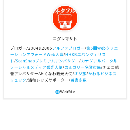
コグレマサト
ブロガー/2004&2006
アルファブロガー
/
第5回Webクリエ
ーションアウォードWeb人賞
/
HHKBエバンジェリス
ト
/
ScanSnapプレミアムアンバサダー
/
カナダアルバータ州
ソーシャルメディア観光大使
/
カルガリー名誉市民
/チェコ親
善アンバサダー/おくなわ観光大使/
オジ旅
/
かわるビジネス
リュック
/浦和レッズサポーター/
著書多数