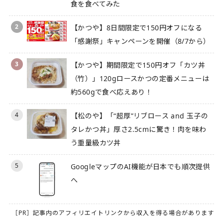
食を食べてみた
2
【かつや】8日間限定で150円オフになる
「感謝祭」キャンペーンを開催（8/7から）
3
【かつや】期間限定で150円オフ「カツ丼
（竹）」120gロースかつの定番メニューは
約560gで食べ応えあり！
4
【松のや】「“超厚”リブロース and 玉子の
タレかつ丼」厚さ2.5cmに驚き！肉を味わ
う重量級カツ丼
5
GoogleマップのAI機能が日本でも順次提供
へ
［PR］記事内のアフィリエイトリンクから収入を得る場合があります