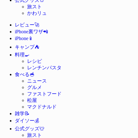
公式グッズ
旅スト
かわリュ
🚀
レビュー
📲
iPhone裏ワザ
📱
iPhone
⛺
キャンプ
🍳
料理
レシピ
レンチンパスタ
🥣
食べる
ニュース
グルメ
ファストフード
松屋
マクドナルド
📝
雑学
💰
ダイソー
👕
公式グッズ
旅スト