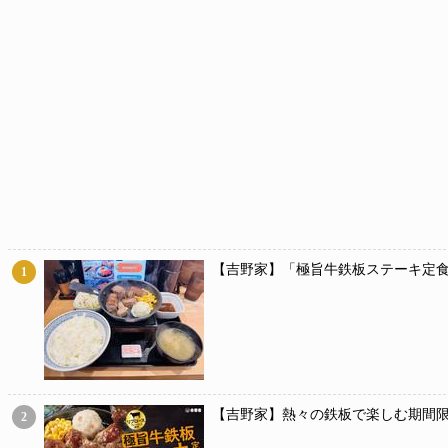
【吉野家】「極旨牛鉄板ステーキ定食
1
【吉野家】熱々の鉄板で楽しむ期間限
2