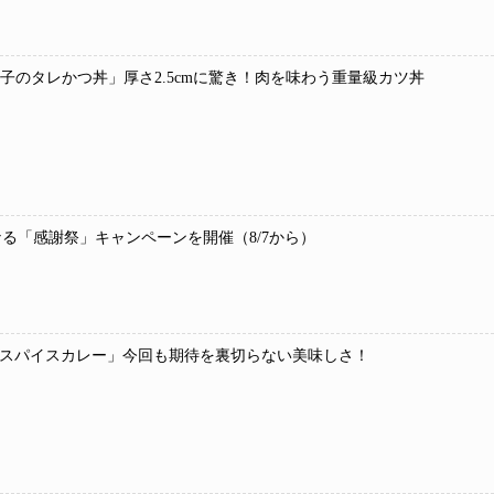
 玉子のタレかつ丼」厚さ2.5cmに驚き！肉を味わう重量級カツ丼
なる「感謝祭」キャンペーンを開催（8/7から）
種スパイスカレー」今回も期待を裏切らない美味しさ！