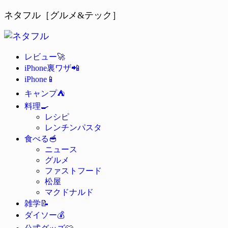
ネタフル［グルメ&テック］
🚀
レビュー
📲
iPhone裏ワザ
📱
iPhone
⛺
キャンプ
🍳
料理
レシピ
レンチンパスタ
🥣
食べる
ニュース
グルメ
ファストフード
松屋
マクドナルド
📝
雑学
💰
ダイソー
👕