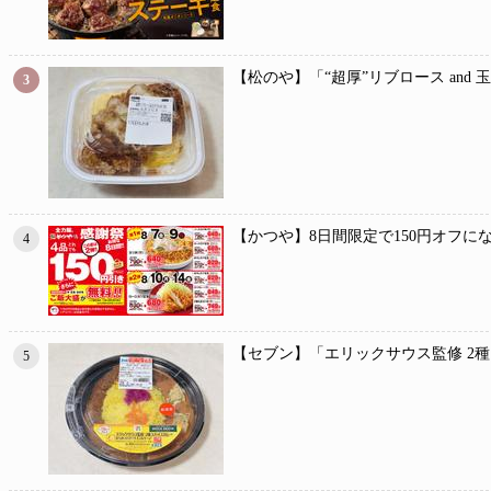
【松のや】「“超厚”リブロース and
3
【かつや】8日間限定で150円オフに
4
【セブン】「エリックサウス監修 2
5