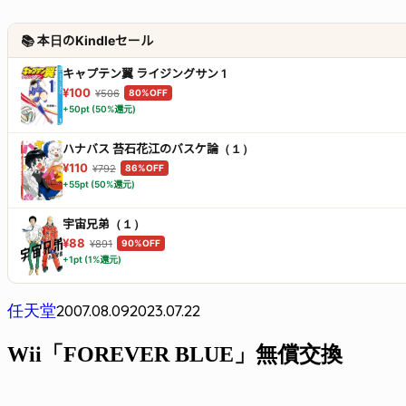
📚 本日のKindleセール
キャプテン翼 ライジングサン 1
¥100
¥506
80%OFF
+50pt (50%還元)
ハナバス 苔石花江のバスケ論（１）
¥110
¥792
86%OFF
+55pt (50%還元)
宇宙兄弟（１）
¥88
¥891
90%OFF
+1pt (1%還元)
2007.08.09
2023.07.22
任天堂
Wii「FOREVER BLUE」無償交換