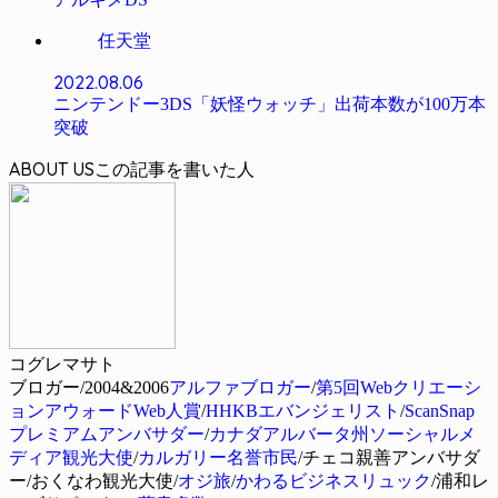
任天堂
2022.08.06
ニンテンドー3DS「妖怪ウォッチ」出荷本数が100万本
突破
ABOUT US
コグレマサト
ブロガー/2004&2006
アルファブロガー
/
第5回Webクリエーシ
ョンアウォードWeb人賞
/
HHKBエバンジェリスト
/
ScanSnap
プレミアムアンバサダー
/
カナダアルバータ州ソーシャルメ
ディア観光大使
/
カルガリー名誉市民
/チェコ親善アンバサダ
ー/おくなわ観光大使/
オジ旅
/
かわるビジネスリュック
/浦和レ