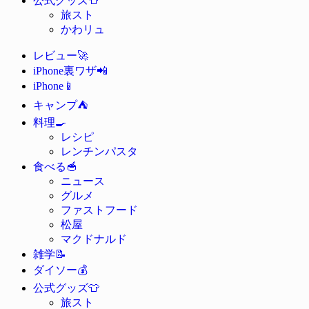
公式グッズ
旅スト
かわリュ
🚀
レビュー
📲
iPhone裏ワザ
📱
iPhone
⛺
キャンプ
🍳
料理
レシピ
レンチンパスタ
🥣
食べる
ニュース
グルメ
ファストフード
松屋
マクドナルド
📝
雑学
💰
ダイソー
👕
公式グッズ
旅スト