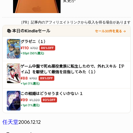
変更か
［PR］記事内のアフィリエイトリンクから収入を得る場合があります
📚 本日のKindleセール
セール30件を見る →
グラゼニ（１）
¥110
¥792
86%OFF
+55pt (50%還元)
ゲーム中盤で死ぬ悪役貴族に転生したので、外れスキル【テ
イム】を駆使して最強を目指してみた（１）
¥88
¥792
89%OFF
+1pt (1%還元)
この結婚はどうせうまくいかない １
¥99
¥1,320
93%OFF
+1pt (1%還元)
2006.12.12
任天堂