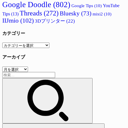
Google Doodle
(802)
Google Tips
(10)
YouTube
Threads
(272)
Bluesky
(73)
Tips
(13)
mixi2
(10)
IIJmio
(102)
3Dプリンター
(22)
カテゴリー
カ
テ
アーカイブ
ゴ
リ
ア
ー
検
ー
索:
カ
イ
ブ