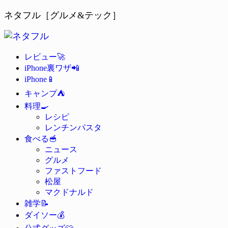
ネタフル［グルメ&テック］
🚀
レビュー
📲
iPhone裏ワザ
📱
iPhone
⛺
キャンプ
🍳
料理
レシピ
レンチンパスタ
🥣
食べる
ニュース
グルメ
ファストフード
松屋
マクドナルド
📝
雑学
💰
ダイソー
👕