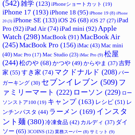
(542)
雑学
(123)
iPhoneショートカット
(19)
iPhone 17
(193)
iPhone 18
(95)
iPhone 19
(8)
iPhone
iPhone SE
(133)
iPad
iOS 26
(68)
iOS 27
(27)
20
(3)
Apple
Pro
(92)
iPad Air
(74)
iPad mini
(92)
Watch
(298)
MacBook Air
MacBook
(91)
(245)
MacBook Pro
(156)
iMac
(43)
Mac mini
松屋
(40)
Mac Studio
(23)
Mac Pro
(17)
iMac Pro
(9)
(244)
松のや
(68)
かつや
(49)
吉野
からやま
(37)
マクドナルド
(208)
すき家
(74)
家
(55)
バー
セブンイレブン
(509)
フ
ガーキング
(30)
ァミリーマート
(222)
ローソン
(229)
ロー
キャンプ
(163)
レシピ
(51)
レ
ソンストア100
(19)
インスタ
ラーメン
(169)
ンチンパスタ
(44)
ント麺
(380)
ダイ
冷凍食品
(42)
カルディ
(37)
ソー
(65)
3COINS
(12)
サミット
(9)
業務スーパー
(8)