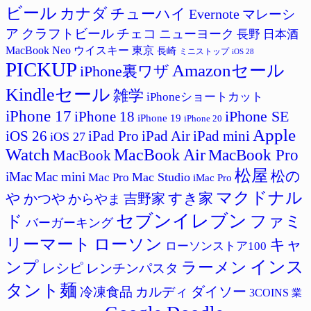
ー
ビール
カナダ
チューハイ
Evernote
マレーシ
ア
クラフトビール
チェコ
ニューヨーク
長野
日本酒
MacBook Neo
ウイスキー
東京
長崎
ミニストップ
iOS 28
PICKUP
Amazonセール
iPhone裏ワザ
Kindleセール
雑学
iPhoneショートカット
iPhone 17
iPhone SE
iPhone 18
iPhone 19
iPhone 20
Apple
iPad Pro
iPad Air
iPad mini
iOS 26
iOS 27
Watch
MacBook Air
MacBook Pro
MacBook
松屋
松の
iMac
Mac mini
Mac Studio
Mac Pro
iMac Pro
マクドナル
すき家
や
かつや
吉野家
からやま
セブンイレブン
ド
ファミ
バーガーキング
リーマート
ローソン
キャ
ローソンストア100
インス
ラーメン
ンプ
レシピ
レンチンパスタ
タント麺
ダイソー
冷凍食品
カルディ
3COINS
業