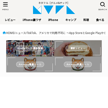
ネタフル［グルメ&テック］
MENU
SEARCH
レビュー
iPhone裏ワザ
iPhone
キャンプ
料理
食べる
HOME
ニュース
TokTok、アメリカで利用不可に 〜App StoreとGoogle Playか
Kindleセール最新情報
最新レビュー
Amazon電書セール
Amazon家電セール