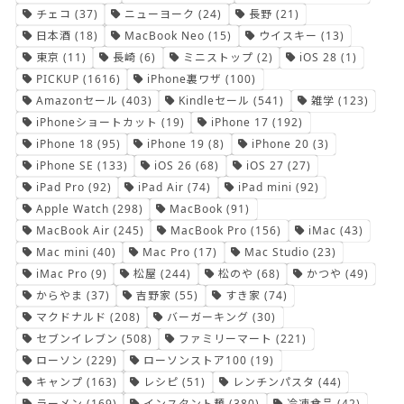
チェコ
(37)
ニューヨーク
(24)
長野
(21)
日本酒
(18)
MacBook Neo
(15)
ウイスキー
(13)
東京
(11)
長崎
(6)
ミニストップ
(2)
iOS 28
(1)
PICKUP
(1616)
iPhone裏ワザ
(100)
Amazonセール
(403)
Kindleセール
(541)
雑学
(123)
iPhoneショートカット
(19)
iPhone 17
(192)
iPhone 18
(95)
iPhone 19
(8)
iPhone 20
(3)
iPhone SE
(133)
iOS 26
(68)
iOS 27
(27)
iPad Pro
(92)
iPad Air
(74)
iPad mini
(92)
Apple Watch
(298)
MacBook
(91)
MacBook Air
(245)
MacBook Pro
(156)
iMac
(43)
Mac mini
(40)
Mac Pro
(17)
Mac Studio
(23)
iMac Pro
(9)
松屋
(244)
松のや
(68)
かつや
(49)
からやま
(37)
吉野家
(55)
すき家
(74)
マクドナルド
(208)
バーガーキング
(30)
セブンイレブン
(508)
ファミリーマート
(221)
ローソン
(229)
ローソンストア100
(19)
キャンプ
(163)
レシピ
(51)
レンチンパスタ
(44)
ラーメン
(169)
インスタント麺
(380)
冷凍食品
(42)