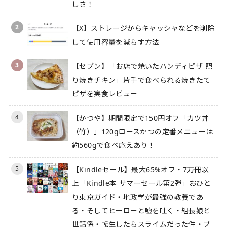
しさ！
2
【X】ストレージからキャッシャなどを削除
して使用容量を減らす方法
3
【セブン】「お店で焼いたハンディピザ 照
り焼きチキン」片手で食べられる焼きたて
ピザを実食レビュー
4
【かつや】期間限定で150円オフ「カツ丼
（竹）」120gロースかつの定番メニューは
約560gで食べ応えあり！
5
【Kindleセール】最大65%オフ・7万冊以
上「Kindle本 サマーセール第2弾」おひと
り東京ガイド・地政学が最強の教養であ
る・そしてヒーローと嘘を吐く・組長娘と
世話係・転生したらスライムだった件・プ