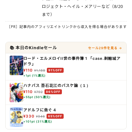
ロジェクト・ヘイル・メアリーなど（8/20
まで）
［PR］記事内のアフィリエイトリンクから収入を得る場合があります
📚 本日のKindleセール
セール29件を見る →
ロード・エルメロイII世の事件簿 1 「case.剥離城ア
ドラ」
¥110
¥1,188
91%OFF
+1pt (1%還元)
ハナバス 苔石花江のバスケ論（１）
¥110
¥792
86%OFF
+55pt (50%還元)
アドルフに告ぐ 4
¥330
¥946
65%OFF
+101pt (31%還元)