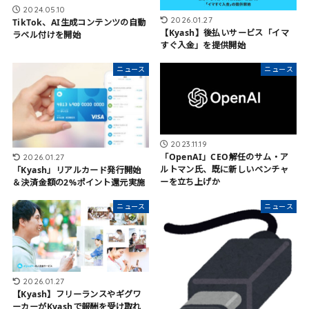
2024.05.10
2026.01.27
TikTok、AI生成コンテンツの自動
【Kyash】後払いサービス「イマ
ラベル付けを開始
すぐ入金」を提供開始
ニュース
ニュース
2023.11.19
「OpenAI」CEO解任のサム・ア
2026.01.27
ルトマン氏、既に新しいベンチャ
「Kyash」リアルカード発行開始
ーを立ち上げか
＆決済金額の2%ポイント還元実施
ニュース
ニュース
2026.01.27
【Kyash】フリーランスやギグワ
ーカーがKyashで報酬を受け取れ