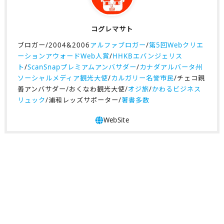
コグレマサト
ブロガー/2004&2006
アルファブロガー
/
第5回Webクリエ
ーションアウォードWeb人賞
/
HHKBエバンジェリス
ト
/
ScanSnapプレミアムアンバサダー
/
カナダアルバータ州
ソーシャルメディア観光大使
/
カルガリー名誉市民
/チェコ親
善アンバサダー/おくなわ観光大使/
オジ旅
/
かわるビジネス
リュック
/浦和レッズサポーター/
著書多数