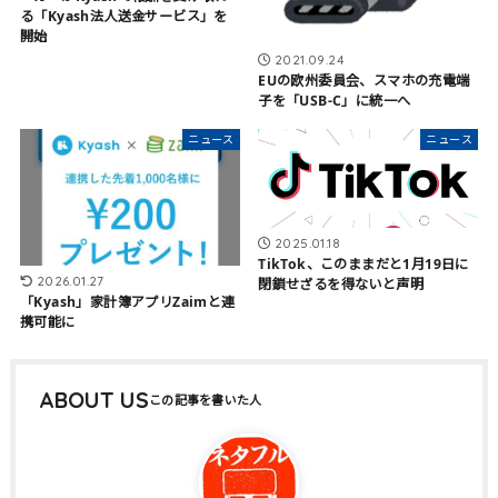
る「Kyash法人送金サービス」を
開始
2021.09.24
EUの欧州委員会、スマホの充電端
子を「USB-C」に統一へ
ニュース
ニュース
2025.01.18
TikTok、このままだと1月19日に
2026.01.27
閉鎖せざるを得ないと声明
「Kyash」家計簿アプリZaimと連
携可能に
ABOUT US