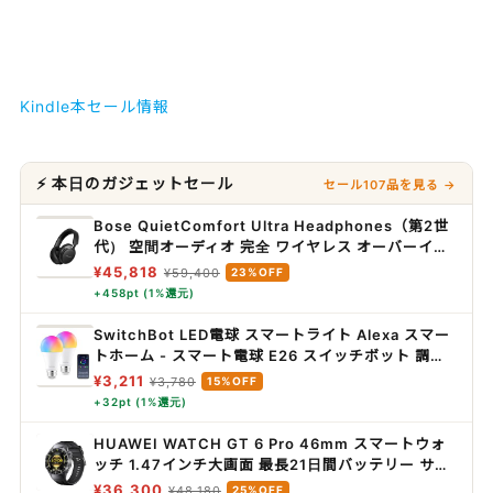
Kindle本セール情報
⚡ 本日のガジェットセール
セール107品を見る →
Bose QuietComfort Ultra Headphones（第2世
代） 空間オーディオ 完全 ワイヤレス オーバーイヤ
ー型 ヘッドホン ノイズキャンセリング Bluetooth
¥45,818
¥59,400
23%OFF
接続 マイク搭載 最大30時間再生 急速充電 ブラック
+458pt (1%還元)
SwitchBot LED電球 スマートライト Alexa スマー
トホーム - スマート電球 E26 スイッチボット 調光
調色 広配光 800lm 60W形相当 電球色・昼白色対
¥3,211
¥3,780
15%OFF
応 RGBCWマルチカラー 1600万色 間接照明
+32pt (1%還元)
Google Home IFTTT イフト Siri SmartThings
に対応(2個パック)
HUAWEI WATCH GT 6 Pro 46mm スマートウォ
ッチ 1.47インチ大画面 最長21日間バッテリー サイ
クリング/登山/進化したゴルフナビ スポーツモード
¥36,300
¥48,180
25%OFF