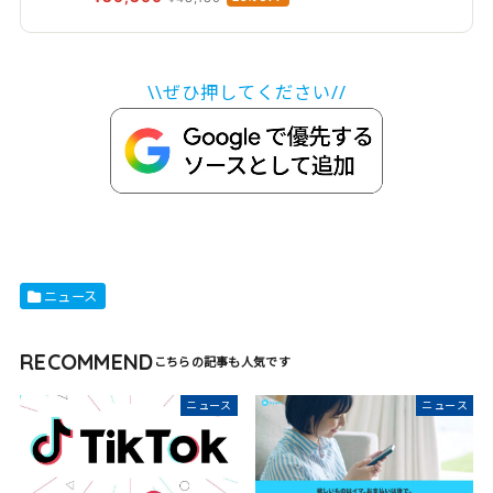
100種類以上 GPS搭載 心電図分析 健康/情緒モニタ
リング iOS/Android対応 ブラック
\\ぜひ押してください//
ニュース
RECOMMEND
ニュース
ニュース