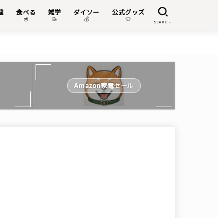
理
食べる
雑学
ダイソー
公式グッズ

🥣
📝
💰
👕
SEARCH
Amazon家電セール