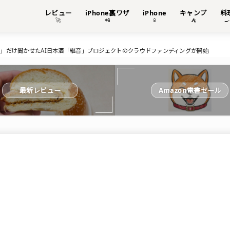
レビュー
iPhone裏ワザ
iPhone
キャンプ
料
🚀
📲
📱
⛺

声」だけ聞かせたAI日本酒「継音」プロジェクトのクラウドファンディングが開始
最新レビュー
Amazon電書セール