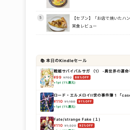
5
【セブン】「お店で焼いたハン
実食レビュー
📚 本日のKindleセール
戦姫サバイバルサガ （1） -異世界の運
¥99
¥792
88%OFF
+1pt (1%還元)
ロード・エルメロイII世の事件簿 1 「ca
¥110
¥1,188
91%OFF
+1pt (1%還元)
Fate/strange Fake (１)
¥110
¥1,320
92%OFF