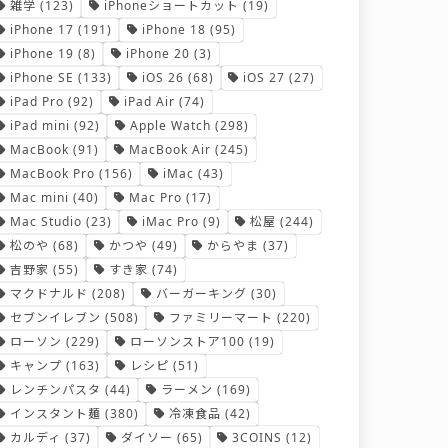
雑学
(123)
iPhoneショートカット
(19)
iPhone 17
(191)
iPhone 18
(95)
iPhone 19
(8)
iPhone 20
(3)
iPhone SE
(133)
iOS 26
(68)
iOS 27
(27)
iPad Pro
(92)
iPad Air
(74)
iPad mini
(92)
Apple Watch
(298)
MacBook
(91)
MacBook Air
(245)
MacBook Pro
(156)
iMac
(43)
Mac mini
(40)
Mac Pro
(17)
Mac Studio
(23)
iMac Pro
(9)
松屋
(244)
松のや
(68)
かつや
(49)
からやま
(37)
吉野家
(55)
すき家
(74)
マクドナルド
(208)
バーガーキング
(30)
セブンイレブン
(508)
ファミリーマート
(220)
ローソン
(229)
ローソンストア100
(19)
キャンプ
(163)
レシピ
(51)
レンチンパスタ
(44)
ラーメン
(169)
インスタント麺
(380)
冷凍食品
(42)
カルディ
(37)
ダイソー
(65)
3COINS
(12)