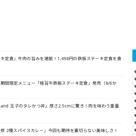
キ定食」牛肉の旨みを堪能！1,498円の鉄板ステーキ定食を食
期間限定メニュー「極旨牛鉄板ステーキ定食」発売（8/6か
 and 玉子のタレかつ丼」厚さ2.5cmに驚き！肉を味わう重量
修 2種スパイスカレー」今回も期待を裏切らない美味しさ！