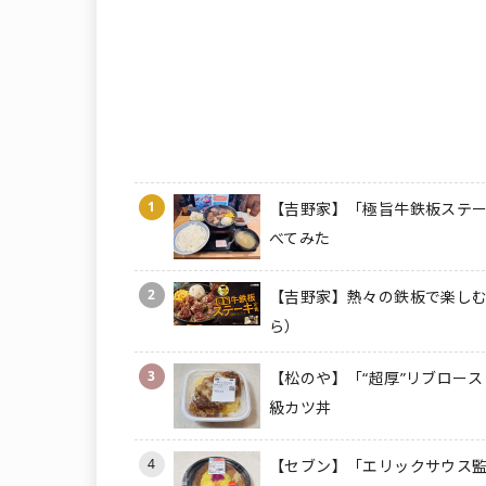
1
【吉野家】「極旨牛鉄板ステー
べてみた
2
【吉野家】熱々の鉄板で楽しむ
ら）
3
【松のや】「“超厚”リブロース
級カツ丼
4
【セブン】「エリックサウス監