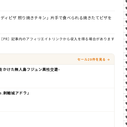
ディピザ 照り焼きチキン」片手で食べられる焼きたてピザを
［PR］記事内のアフィリエイトリンクから収入を得る場合があります
セール29件を見る →
命をかけた無人島フジュン異性交遊-
se.剥離城アドラ」