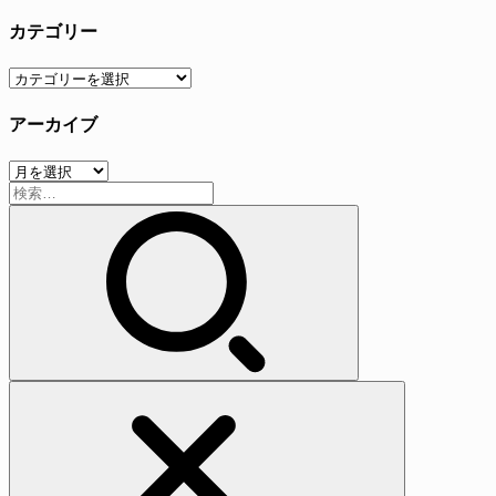
カテゴリー
カ
テ
アーカイブ
ゴ
リ
ア
ー
検
ー
索:
カ
イ
ブ