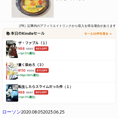
［PR］記事内のアフィリエイトリンクから収入を得る場合があります
📚 本日のKindleセール
セール29件を見る →
ザ・ファブル（１）
¥88
¥869
90%OFF
+1pt (1%還元)
蒼く染めろ（３）
¥110
¥594
81%OFF
+55pt (50%還元)
転生したらスライムだった件（１）
¥88
¥847
90%OFF
+1pt (1%還元)
2020.08.05
2023.06.25
ローソン