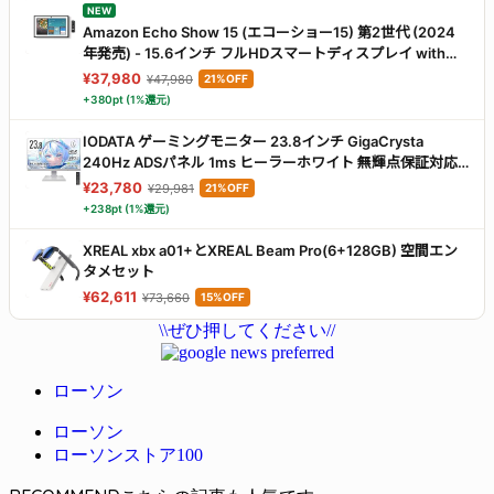
NEW
Amazon Echo Show 15 (エコーショー15) 第2世代 (2024
年発売) - 15.6インチ フルHDスマートディスプレイ with
Alexa、Fire TV機能搭載、Alexa対応音声認識リモコン同梱
¥37,980
¥47,980
21%OFF
+380pt (1%還元)
IODATA ゲーミングモニター 23.8インチ GigaCrysta
240Hz ADSパネル 1ms ヒーラーホワイト 無輝点保証対応
(HDMI×2/DisplayPort/VESA対応/土日サポート/日本メーカ
¥23,780
¥29,981
21%OFF
ー) EX-GD242UDW
+238pt (1%還元)
XREAL xbx a01+とXREAL Beam Pro(6+128GB) 空間エン
タメセット
¥62,611
¥73,660
15%OFF
\\ぜひ押してください//
ローソン
ローソン
ローソンストア100