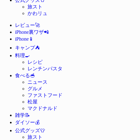
公式グッズ
旅スト
かわリュ
🚀
レビュー
📲
iPhone裏ワザ
📱
iPhone
⛺
キャンプ
🍳
料理
レシピ
レンチンパスタ
🥣
食べる
ニュース
グルメ
ファストフード
松屋
マクドナルド
📝
雑学
💰
ダイソー
👕
公式グッズ
旅スト