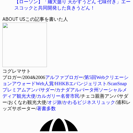
【ローソン】「麺大盛り 天かすうどん 七味付き」エー
スコックと共同開発した良きうどん！
ABOUT US
コグレマサト
ブロガー/2004&2006
アルファブロガー
/
第5回Webクリエーシ
ョンアウォードWeb人賞
/
HHKBエバンジェリスト
/
ScanSnap
プレミアムアンバサダー
/
カナダアルバータ州ソーシャルメ
ディア観光大使
/
カルガリー名誉市民
/チェコ親善アンバサダ
ー/おくなわ観光大使/
オジ旅
/
かわるビジネスリュック
/浦和レ
ッズサポーター/
著書多数