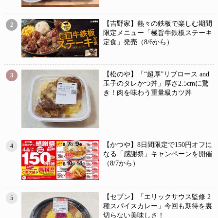
【吉野家】熱々の鉄板で楽しむ期間
2
限定メニュー「極旨牛鉄板ステーキ
定食」発売（8/6から）
【松のや】「“超厚”リブロース and
3
玉子のタレかつ丼」厚さ2.5cmに驚
き！肉を味わう重量級カツ丼
【かつや】8日間限定で150円オフに
4
なる「感謝祭」キャンペーンを開催
（8/7から）
【セブン】「エリックサウス監修 2
5
種スパイスカレー」今回も期待を裏
切らない美味しさ！