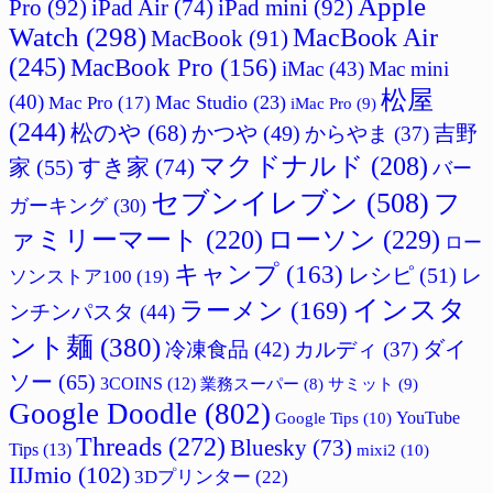
Apple
Pro
(92)
iPad Air
(74)
iPad mini
(92)
Watch
(298)
MacBook Air
MacBook
(91)
(245)
MacBook Pro
(156)
iMac
(43)
Mac mini
松屋
(40)
Mac Studio
(23)
Mac Pro
(17)
iMac Pro
(9)
(244)
松のや
(68)
かつや
(49)
吉野
からやま
(37)
マクドナルド
(208)
すき家
(74)
家
(55)
バー
セブンイレブン
(508)
フ
ガーキング
(30)
ァミリーマート
(220)
ローソン
(229)
ロー
キャンプ
(163)
レシピ
(51)
レ
ソンストア100
(19)
インスタ
ラーメン
(169)
ンチンパスタ
(44)
ント麺
(380)
ダイ
冷凍食品
(42)
カルディ
(37)
ソー
(65)
3COINS
(12)
サミット
(9)
業務スーパー
(8)
Google Doodle
(802)
Google Tips
(10)
YouTube
Threads
(272)
Bluesky
(73)
Tips
(13)
mixi2
(10)
IIJmio
(102)
3Dプリンター
(22)