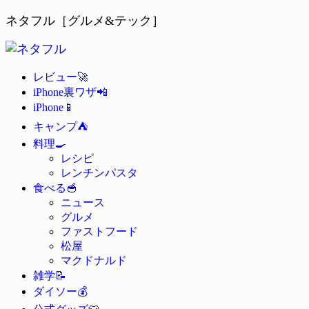
ネタフル［グルメ&テック］
🚀
レビュー
📲
iPhone裏ワザ
📱
iPhone
⛺
キャンプ
🍳
料理
レシピ
レンチンパスタ
🥣
食べる
ニュース
グルメ
ファストフード
松屋
マクドナルド
📝
雑学
💰
ダイソー
👕