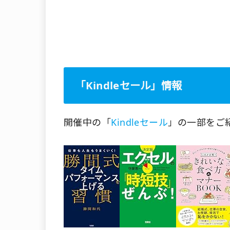
「Kindleセール」情報
開催中の「
Kindleセール
」の一部をご