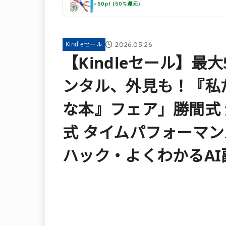
+50pt (50%還元)
2026.05.26
Kindleセール
【Kindleセール】最
ンタル、外見も！『私
な本』フェア」勝間式
式 タイムパフォーマ
ハック・よくわかるAI