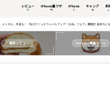
レビュー
iPhone裏ワザ
iPhone
キャンプ
料
🚀
📲
📱
⛺

 仕事、メンタル、外見も！『私だけこっそりレベルアップ！な本』フェア」勝間式 金持ち
最新レビュー
Amazon電書セール