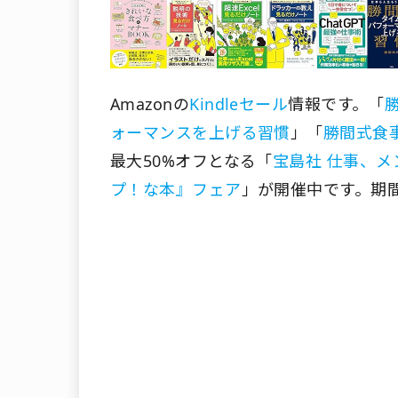
Amazonの
Kindleセール
情報です。「
ォーマンスを上げる習慣
」「
勝間式食
最大50%オフとなる「
宝島社 仕事、
プ！な本』フェア
」が開催中です。期間