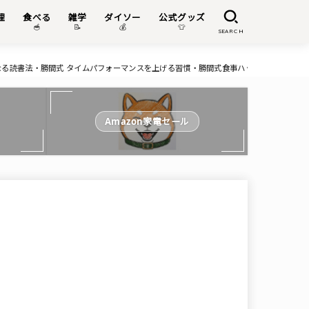
理
食べる
雑学
ダイソー
公式グッズ

🥣
📝
💰
👕
SEARCH
になる読書法・勝間式 タイムパフォーマンスを上げる習慣・勝間式食事ハック・よくわかるA
Amazon家電セール