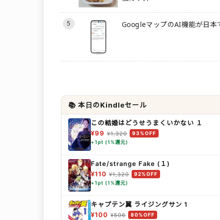
5
GoogleマップのAI機能が日
📚 本日のKindleセール
この結婚はどうせうまくいかない １
¥99
¥1,320
93%OFF
+1pt (1%還元)
Fate/strange Fake (１)
¥110
¥1,320
92%OFF
+1pt (1%還元)
キャプテン翼 ライジングサン 1
¥100
¥506
80%OFF