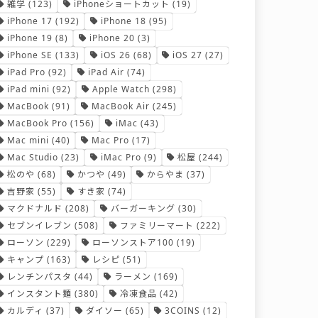
雑学
(123)
iPhoneショートカット
(19)
iPhone 17
(192)
iPhone 18
(95)
iPhone 19
(8)
iPhone 20
(3)
iPhone SE
(133)
iOS 26
(68)
iOS 27
(27)
iPad Pro
(92)
iPad Air
(74)
iPad mini
(92)
Apple Watch
(298)
MacBook
(91)
MacBook Air
(245)
MacBook Pro
(156)
iMac
(43)
Mac mini
(40)
Mac Pro
(17)
Mac Studio
(23)
iMac Pro
(9)
松屋
(244)
松のや
(68)
かつや
(49)
からやま
(37)
吉野家
(55)
すき家
(74)
マクドナルド
(208)
バーガーキング
(30)
セブンイレブン
(508)
ファミリーマート
(222)
ローソン
(229)
ローソンストア100
(19)
キャンプ
(163)
レシピ
(51)
レンチンパスタ
(44)
ラーメン
(169)
インスタント麺
(380)
冷凍食品
(42)
カルディ
(37)
ダイソー
(65)
3COINS
(12)