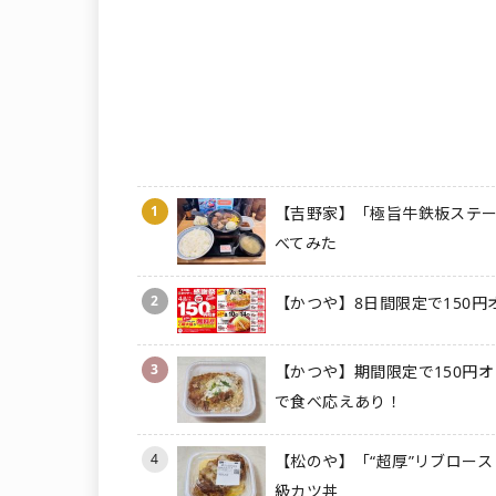
1
【吉野家】「極旨牛鉄板ステー
べてみた
2
【かつや】8日間限定で150円
3
【かつや】期間限定で150円オ
で食べ応えあり！
4
【松のや】「“超厚”リブロース
級カツ丼