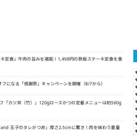
キ定食」牛肉の旨みを堪能！1,498円の鉄板ステーキ定食を食
オフになる「感謝祭」キャンペーンを開催（8/7から）
フ「カツ丼（竹）」120gロースかつの定番メニューは約560g
 and 玉子のタレかつ丼」厚さ2.5cmに驚き！肉を味わう重量