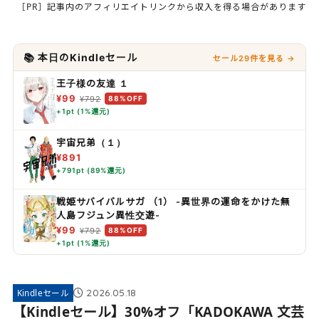
［PR］記事内のアフィリエイトリンクから収入を得る場合があります
📚 本日のKindleセール
セール29件を見る →
王子様の友達 １
¥99
¥792
88%OFF
+1pt (1%還元)
宇宙兄弟（１）
¥891
+791pt (89%還元)
戦姫サバイバルサガ （1） -異世界の運命をかけた無
人島フジュン異性交遊-
¥99
¥792
88%OFF
+1pt (1%還元)
2026.05.18
Kindleセール
【Kindleセール】30%オフ「KADOKAWA 文芸