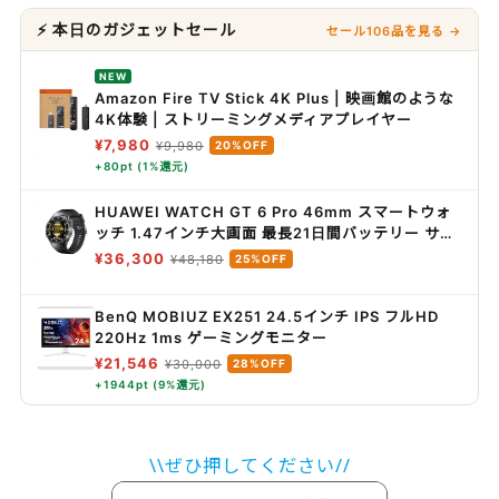
⚡ 本日のガジェットセール
セール106品を見る →
NEW
Amazon Fire TV Stick 4K Plus | 映画館のような
4K体験 | ストリーミングメディアプレイヤー
¥7,980
¥9,980
20%OFF
+80pt (1%還元)
HUAWEI WATCH GT 6 Pro 46mm スマートウォ
ッチ 1.47インチ大画面 最長21日間バッテリー サイ
クリング/登山/進化したゴルフナビ スポーツモード
¥36,300
¥48,180
25%OFF
100種類以上 GPS搭載 心電図分析 健康/情緒モニタ
リング iOS/Android対応 ブラック
BenQ MOBIUZ EX251 24.5インチ IPS フルHD
220Hz 1ms ゲーミングモニター
¥21,546
¥30,000
28%OFF
+1944pt (9%還元)
\\ぜひ押してください//