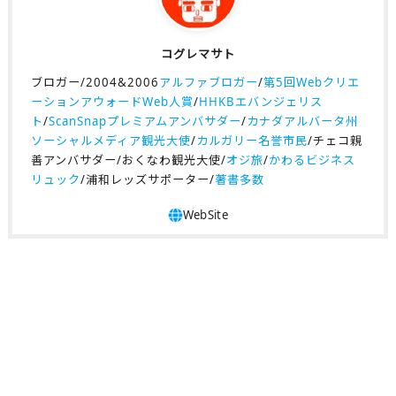
コグレマサト
ブロガー/2004&2006
アルファブロガー
/
第5回Webクリエ
ーションアウォードWeb人賞
/
HHKBエバンジェリス
ト
/
ScanSnapプレミアムアンバサダー
/
カナダアルバータ州
ソーシャルメディア観光大使
/
カルガリー名誉市民
/チェコ親
善アンバサダー/おくなわ観光大使/
オジ旅
/
かわるビジネス
リュック
/浦和レッズサポーター/
著書多数