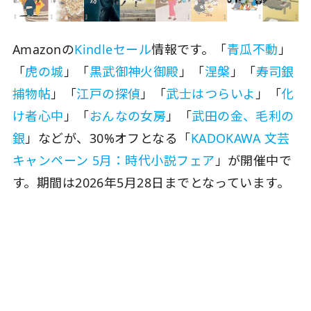
Amazonの
Kindleセール
情報です。「
青瓜不動
」
「
虎の城
」「
黒武御神火御殿
」「
涅槃
」「
寿司銀
捕物帖
」「
江戸の探偵
」「
武士はつらいよ
」「
化
け者心中
」「
おんなの女房
」「
武田の金、毛利の
銀
」などが、30%オフとなる「
KADOKAWA 文芸
キャンペーン 5月：時代小説フェア
」が開催中で
す。期間は2026年5月28日までとなっています。