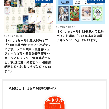
Kindleセール
Kindleセール
2026.06.23
【Kindleセール】12冊購入で12%
ポイント還元「Kindle本まとめ買
2026.02.03
いキャンペーン」（7/13まで）
【Kindleセール】最大50%オフ
「NHK出版 大河ドラマ・連続テレ
ビ小説 シナリオ集・関連書フェ
ア」べらぼう～蔦重栄華乃夢噺～
メモリアルブック・NHK連続テレ
ビ小説 虎に翼・光る君へ・NHK連
続テレビ小説 おむすびなど（2/15
まで）
ABOUT US