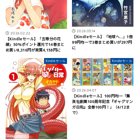
2026.03.14
2026.02.22
【Kindleセール】「地球へ…」1冊
【Kindleセール】「五等分の花
99円均一で3巻まとめ買いが297円
嫁」50%ポイント還元で14巻まと
に
め買い8,316円が実質4,158円に
Kindleセール
Kindleセール
2026.04.07
【Kindleセール】100円均一「集
英社創業100周年記念『ギャグマン
ガ日和』全巻100円！」（4/12ま
で）