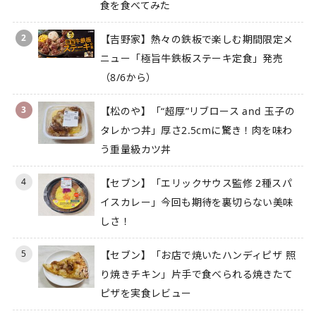
食を食べてみた
2
【吉野家】熱々の鉄板で楽しむ期間限定メ
ニュー「極旨牛鉄板ステーキ定食」発売
（8/6から）
3
【松のや】「“超厚”リブロース and 玉子の
タレかつ丼」厚さ2.5cmに驚き！肉を味わ
う重量級カツ丼
4
【セブン】「エリックサウス監修 2種スパ
イスカレー」今回も期待を裏切らない美味
しさ！
5
【セブン】「お店で焼いたハンディピザ 照
り焼きチキン」片手で食べられる焼きたて
ピザを実食レビュー