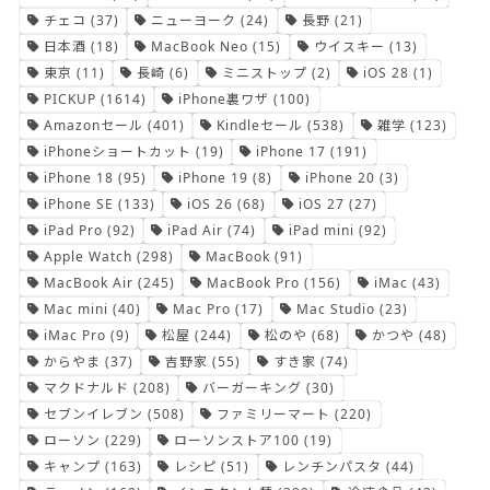
チェコ
(37)
ニューヨーク
(24)
長野
(21)
日本酒
(18)
MacBook Neo
(15)
ウイスキー
(13)
東京
(11)
長崎
(6)
ミニストップ
(2)
iOS 28
(1)
PICKUP
(1614)
iPhone裏ワザ
(100)
Amazonセール
(401)
Kindleセール
(538)
雑学
(123)
iPhoneショートカット
(19)
iPhone 17
(191)
iPhone 18
(95)
iPhone 19
(8)
iPhone 20
(3)
iPhone SE
(133)
iOS 26
(68)
iOS 27
(27)
iPad Pro
(92)
iPad Air
(74)
iPad mini
(92)
Apple Watch
(298)
MacBook
(91)
MacBook Air
(245)
MacBook Pro
(156)
iMac
(43)
Mac mini
(40)
Mac Pro
(17)
Mac Studio
(23)
iMac Pro
(9)
松屋
(244)
松のや
(68)
かつや
(48)
からやま
(37)
吉野家
(55)
すき家
(74)
マクドナルド
(208)
バーガーキング
(30)
セブンイレブン
(508)
ファミリーマート
(220)
ローソン
(229)
ローソンストア100
(19)
キャンプ
(163)
レシピ
(51)
レンチンパスタ
(44)