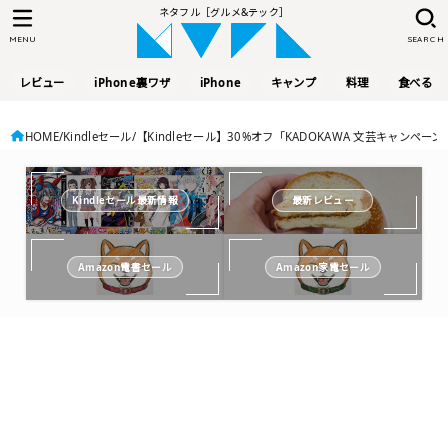
ネタフル［グルメ&テック］
MENU
SEARCH
レビュー
iPhone裏ワザ
iPhone
キャンプ
料理
食べる
HOME
Kindleセール
【Kindleセール】30%オフ「KADOKAWA 文芸キャ
Kindleセール最新情報
最新レビュー
Amazon電書セール
Amazon家電セール