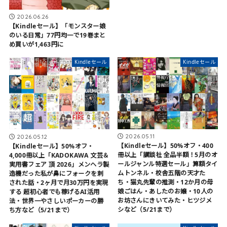
2026.06.26
【Kindleセール】「モンスター娘
のいる日常」77円均一で19巻まと
め買いが1,463円に
Kindleセール
Kindleセール
2026.05.11
2026.05.12
【Kindleセール】50%オフ・400
【Kindleセール】50%オフ・
冊以上「講談社 全品半額！5月のオ
4,000冊以上「KADOKAWA 文芸＆
ールジャンル特選セール」算額タイ
実用書フェア 頂 2026」メンヘラ製
ムトンネル・校舎五階の天才た
造機だった私が鼻にフォークを刺
ち・猫丸先輩の推測・12か月の母
された話・2ヶ月で月30万円を実現
娘ごはん・あしたのお嬢・10人の
する 超初心者でも稼げるAI活用
お坊さんにきいてみた・ヒツジメ
法・世界一やさしいポーカーの勝
シなど（5/21まで）
ち方など（5/21まで）