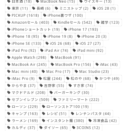
日本酒
(18)
MacBook Neo
(15)
ウイスキー
(13)
東京
(11)
長崎
(6)
ミニストップ
(2)
iOS 28
(1)
PICKUP
(1618)
iPhone裏ワザ
(100)
Amazonセール
(403)
Kindleセール
(542)
雑学
(123)
iPhoneショートカット
(19)
iPhone 17
(193)
iPhone 18
(95)
iPhone 19
(8)
iPhone 20
(3)
iPhone SE
(133)
iOS 26
(68)
iOS 27
(27)
iPad Pro
(92)
iPad Air
(74)
iPad mini
(92)
Apple Watch
(298)
MacBook
(91)
MacBook Air
(245)
MacBook Pro
(156)
iMac
(43)
Mac mini
(40)
Mac Pro
(17)
Mac Studio
(23)
iMac Pro
(9)
松屋
(244)
松のや
(68)
かつや
(49)
からやま
(37)
吉野家
(55)
すき家
(74)
マクドナルド
(208)
バーガーキング
(30)
セブンイレブン
(509)
ファミリーマート
(222)
ローソン
(229)
ローソンストア100
(19)
キャンプ
(163)
レシピ
(51)
レンチンパスタ
(44)
ラーメン
(169)
インスタント麺
(380)
冷凍食品
(42)
カルディ
(37)
ダイソー
(65)
3COINS
(12)