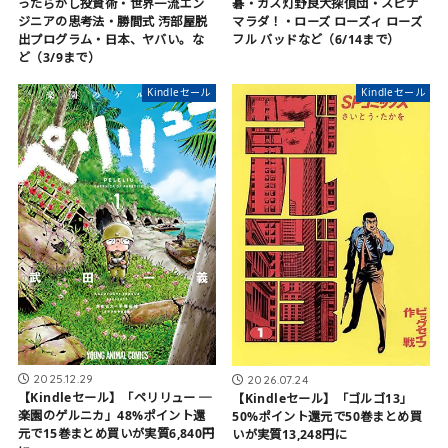
碁・ガス灯野良犬探偵団・スピナ
ったらかし投資術・世界一流エン
マラダ！・ローズ ローズィ ローズ
ジニアの思考法・勝間式 汚部屋脱
フル バッドなど（6/14まで）
出プログラム・日本、ヤバい。な
ど（3/9まで）
Kindleセール
Kindleセール
2025.12.29
2026.07.24
【Kindleセール】「ペリリュー ─
【Kindleセール】「ゴルゴ13」
楽園のゲルニカ」48%ポイント還
50%ポイント還元で50巻まとめ買
元で15巻まとめ買いが実質6,840円
いが実質13,248円に