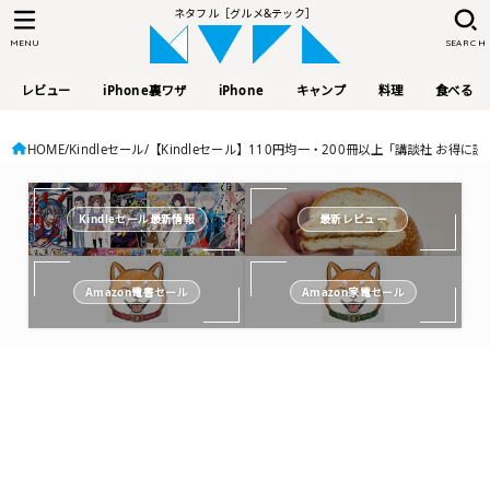
ネタフル［グルメ&テック］
MENU
SEARCH
レビュー
iPhone裏ワザ
iPhone
キャンプ
料理
食べる
HOME
Kindleセール
【Kindleセール】110円均一・200冊以上「講談社 
Kindleセール最新情報
最新レビュー
Amazon電書セール
Amazon家電セール