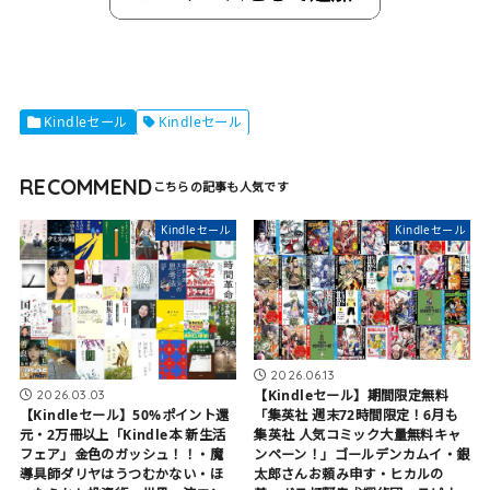
Kindleセール
Kindleセール
RECOMMEND
Kindleセール
Kindleセール
2026.06.13
【Kindleセール】期間限定無料
2026.03.03
「集英社 週末72時間限定！6月も
【Kindleセール】50%ポイント還
集英社 人気コミック大量無料キャ
元・2万冊以上「Kindle本 新生活
ンペーン！」ゴールデンカムイ・銀
フェア」金色のガッシュ！！・魔
太郎さんお頼み申す・ヒカルの
導具師ダリヤはうつむかない・ほ