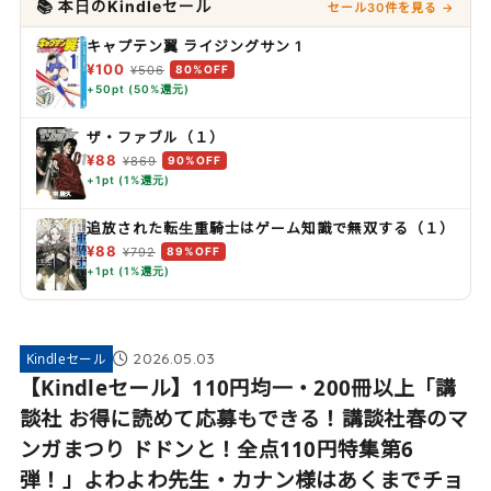
📚 本日のKindleセール
セール30件を見る →
キャプテン翼 ライジングサン 1
¥100
¥506
80%OFF
+50pt (50%還元)
ザ・ファブル（１）
¥88
¥869
90%OFF
+1pt (1%還元)
追放された転生重騎士はゲーム知識で無双する（１）
¥88
¥792
89%OFF
+1pt (1%還元)
2026.05.03
Kindleセール
【Kindleセール】110円均一・200冊以上「講
談社 お得に読めて応募もできる！講談社春のマ
ンガまつり ドドンと！全点110円特集第6
弾！」よわよわ先生・カナン様はあくまでチョ