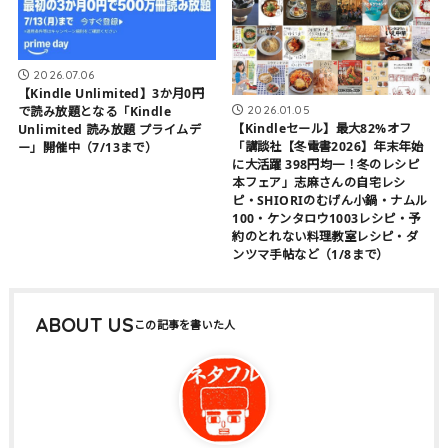
2026.07.06
【Kindle Unlimited】3か月0円
2026.01.05
で読み放題となる「Kindle
【Kindleセール】最大82%オフ
Unlimited 読み放題 プライムデ
「講談社【冬電書2026】年末年始
ー」開催中（7/13まで）
に大活躍 398円均一！冬のレシピ
本フェア」志麻さんの自宅レシ
ピ・SHIORIのむげん小鍋・ナムル
100・ケンタロウ1003レシピ・予
約のとれない料理教室レシピ・ダ
ンツマ手帖など（1/8まで）
ABOUT US