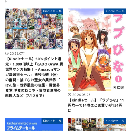
に
Kindleセール
Kindleセール
2026.07.11
【Kindleセール】50%ポイント還
元・1,000冊以上「KADOKAWA 異
世界マンガ特集！ – Amazonマン
ガ毎週末セール」悪役令嬢（仮）
の奮闘・捨てられ聖女の異世界ご
はん旅・世界最強の後衛・異世界
食堂 洋食のねこや・冒険者酒場の
2026.03.23
料理人など（7/12まで）
【Kindleセール】「ラブひな」11
円均一で14巻まとめ買いが154円
に
Kindleセール
Kindleセール