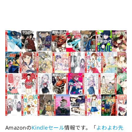
Amazonの
Kindleセール
情報です。「
よわよわ先