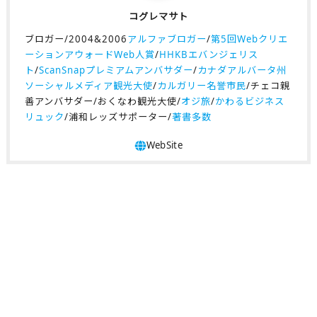
コグレマサト
ブロガー/2004&2006
アルファブロガー
/
第5回Webクリエ
ーションアウォードWeb人賞
/
HHKBエバンジェリス
ト
/
ScanSnapプレミアムアンバサダー
/
カナダアルバータ州
ソーシャルメディア観光大使
/
カルガリー名誉市民
/チェコ親
善アンバサダー/おくなわ観光大使/
オジ旅
/
かわるビジネス
リュック
/浦和レッズサポーター/
著書多数