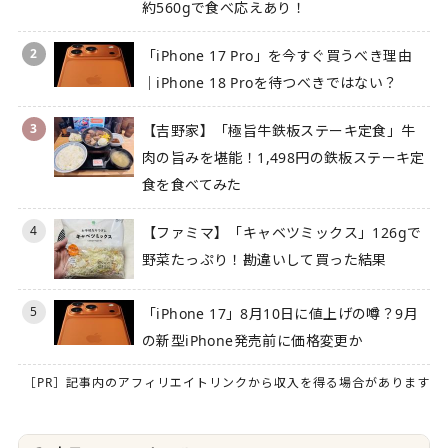
約560gで食べ応えあり！
2
「iPhone 17 Pro」を今すぐ買うべき理由
｜iPhone 18 Proを待つべきではない？
3
【吉野家】「極旨牛鉄板ステーキ定食」牛
肉の旨みを堪能！1,498円の鉄板ステーキ定
食を食べてみた
4
【ファミマ】「キャベツミックス」126gで
野菜たっぷり！勘違いして買った結果
5
「iPhone 17」8月10日に値上げの噂？9月
の新型iPhone発売前に価格変更か
［PR］記事内のアフィリエイトリンクから収入を得る場合があります