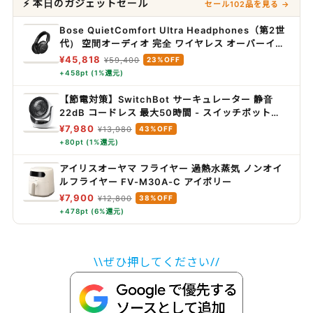
⚡ 本日のガジェットセール
セール102品を見る →
Bose QuietComfort Ultra Headphones（第2世
代） 空間オーディオ 完全 ワイヤレス オーバーイヤ
ー型 ヘッドホン ノイズキャンセリング Bluetooth
¥45,818
¥59,400
23%OFF
接続 マイク搭載 最大30時間再生 急速充電 ブラック
+458pt (1%還元)
【節電対策】SwitchBot サーキュレーター 静音
22dB コードレス 最大50時間 - スイッチボット
~30畳 Alexa対応 扇風機 DCモーター 3D首振り 無
¥7,980
¥13,980
43%OFF
段階風量調整 充電式バッテリー搭載 リモコン付き
+80pt (1%還元)
梅雨対策 省エネ
アイリスオーヤマ フライヤー 過熱水蒸気 ノンオイ
ルフライヤー FV-M30A-C アイボリー
¥7,900
¥12,800
38%OFF
+478pt (6%還元)
\\ぜひ押してください//