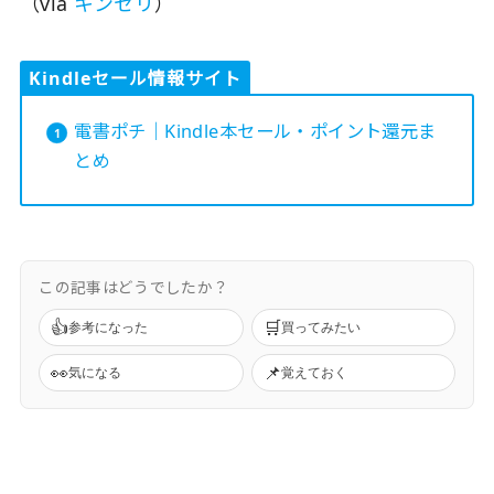
（via
キンセリ
）
Kindleセール情報サイト
電書ポチ｜Kindle本セール・ポイント還元ま
とめ
この記事はどうでしたか？
👍
🛒
参考になった
買ってみたい
👀
📌
気になる
覚えておく