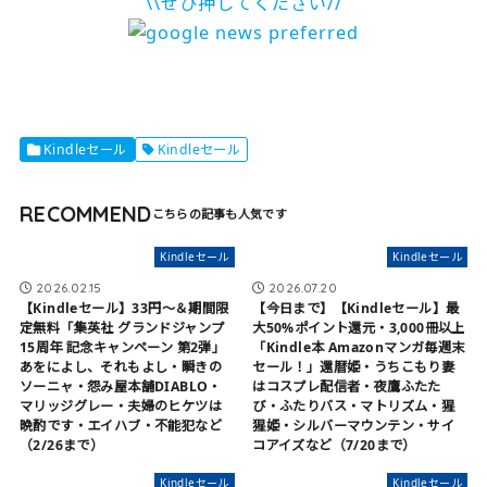
\\ぜひ押してください//
Kindleセール
Kindleセール
RECOMMEND
Kindleセール
Kindleセール
2026.02.15
2026.07.20
【Kindleセール】33円〜＆期間限
【今日まで】【Kindleセール】最
定無料「集英社 グランドジャンプ
大50%ポイント還元・3,000冊以上
15周年 記念キャンペーン 第2弾」
「Kindle本 Amazonマンガ毎週末
あをによし、それもよし・瞬きの
セール！」還暦姫・うちこもり妻
ソーニャ・怨み屋本舗DIABLO・
はコスプレ配信者・夜鷹ふたた
マリッジグレー・夫婦のヒケツは
び・ふたりバス・マトリズム・猩
晩酌です・エイハブ・不能犯など
猩姫・シルバーマウンテン・サイ
（2/26まで）
コアイズなど（7/20まで）
Kindleセール
Kindleセール