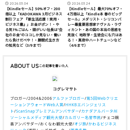
2026.03.04
2026.03.24
【Kindleセール】50%オフ・200
【Kindleセール】最大70%オフ・
冊以上「KADOKAWA 3月ビジネス
4万冊以上「Kindle本 春のビッグ
割引フェア 『新生活応援！実用・
セール」メダリスト・シリコンバ
ビジネス書』」お金がポン！・や
レー最重要思想家ナヴァル・ラヴ
る気1%ごはん・頭がいい社長は“会
ィカント・あの国の本当の思惑を
社のお金”のココしか見ない・働い
見抜く 地政学・生徒会にも穴はあ
たら負けだべや！・勝間式生き方
る！・真夜中ハートチューンなど
の知見など（3/9まで）
（4/6まで）
ABOUT US
コグレマサト
ブロガー/2004&2006
アルファブロガー
/
第5回Webクリエ
ーションアウォードWeb人賞
/
HHKBエバンジェリス
ト
/
ScanSnapプレミアムアンバサダー
/
カナダアルバータ州
ソーシャルメディア観光大使
/
カルガリー名誉市民
/チェコ親
善アンバサダー/おくなわ観光大使/
オジ旅
/
かわるビジネス