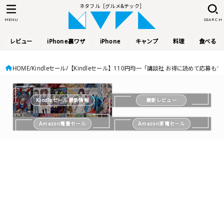
ネタフル［グルメ&テック］
MENU
SEARCH
レビュー
iPhone裏ワザ
iPhone
キャンプ
料理
食べる
HOME
Kindleセール
【Kindleセール】110円均一「講談社 お得に読めて応
Kindleセール最新情報
最新レビュー
Amazon電書セール
Amazon家電セール