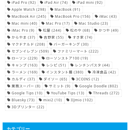
iPad Pro
(92)
iPad Air
(74)
iPad mini
(92)
Apple Watch
(298)
MacBook
(91)
MacBook Air
(245)
MacBook Pro
(156)
iMac
(43)
Mac mini
(40)
Mac Pro
(17)
Mac Studio
(23)
iMac Pro
(9)
松屋
(244)
松のや
(68)
かつや
(49)
からやま
(37)
吉野家
(55)
すき家
(74)
マクドナルド
(208)
バーガーキング
(30)
セブンイレブン
(509)
ファミリーマート
(222)
ローソン
(229)
ローソンストア100
(19)
キャンプ
(163)
レシピ
(51)
レンチンパスタ
(44)
ラーメン
(169)
インスタント麺
(380)
冷凍食品
(42)
カルディ
(37)
ダイソー
(65)
3COINS
(12)
業務スーパー
(8)
サミット
(9)
Google Doodle
(802)
Google Tips
(10)
YouTube Tips
(13)
Threads
(272)
Bluesky
(73)
mixi2
(10)
IIJmio
(102)
3Dプリンター
(22)
カテゴリー