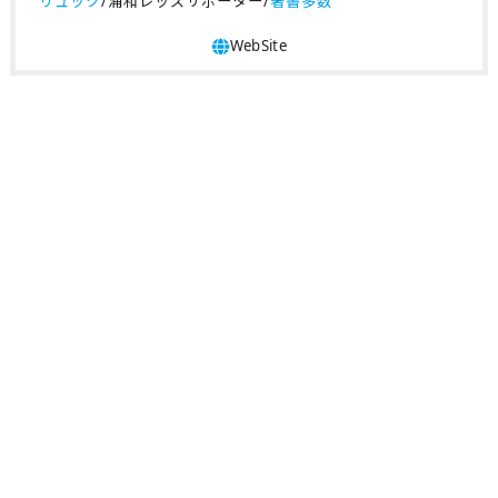
リュック
/浦和レッズサポーター/
著書多数