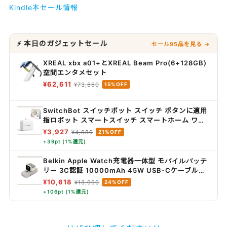
Kindle本セール情報
⚡ 本日のガジェットセール
セール95品を見る →
XREAL xbx a01+とXREAL Beam Pro(6+128GB)
空間エンタメセット
¥62,611
¥73,660
15%OFF
SwitchBot スイッチボット スイッチ ボタンに適用
指ロボット スマートスイッチ スマートホーム ワイ
ヤレス タイマー スマホで遠隔操作 Alexa, Google
¥3,927
¥4,980
21%OFF
Home, Siri, IFTTTなどに対応(ハブ必要) ホワイト
+39pt (1%還元)
Belkin Apple Watch充電器一体型 モバイルバッテ
リー 3C認証 10000mAh 45W USB-Cケーブル内
蔵 3台同時充電
¥10,618
¥13,990
24%OFF
+106pt (1%還元)