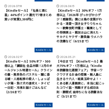
2026.07.18
2026.06.13
【Kindleセール】「社長と酒と
【Kindleセール】30%オフ・1万
星」44%ポイント還元で7巻まとめ
冊以上「2026年 ぴっかぴか小デ
買いが実質3,399円に
ジ！感謝祭」僕には鳥の言葉がわ
かる・渇愛～頂き女子りりちゃん
～・歌舞伎町弁護士・職業として
の将棋棋士・親友は山に消えた・
サカナとヤクザ・勝負論 ウメハラ
の流儀など（6/25まで）
Kindleセール
Kindleセール
2026.02.17
2026.05.21
【Kindleセール】50%オフ・500
【今日まで】【Kindleセール】最
冊以上「講談社 全品半額！2月のオ
大75%オフ・1万冊以上「Kindle
ールジャンル特選セール」クライン
本読書強化週間フェア」 宇宙一ワ
の壷・焦茶色のパステル・闇に香
クワクするお金の授業・無人島に
る嘘・人格転移の殺人・しょっぱ
生きる十六人・総員玉砕せよ！・
い夕陽・負け犬の遠吠え・タイピ
とある新人漫画家に、本当に起こっ
ー日記・冷凍お届けごはんなど
たコワイ話・残酷すぎる成功法
（2/26まで）
則・勝間式 金持ちになる読書法な
ど（5/21まで）
Kindleセール
Kindleセール