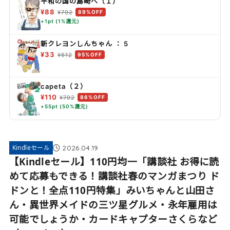
平和の国の島崎へ（１）
¥88
¥792
89%OFF
+1pt (1%還元)
新クレヨンしんちゃん ： 5
¥33
¥612
95%OFF
capeta（２）
¥110
¥792
86%OFF
+55pt (50%還元)
2026.04.19
Kindleセール
【Kindleセール】110円均一「講談社 お得に読
めて応募もできる！講談社春のマンガまつり ド
ドンと！全点110円特集」みいちゃんと山田さ
ん・異世界メイドの三ツ星グルメ・永年雇用は
可能でしょうか・カードキャプターさくらなど