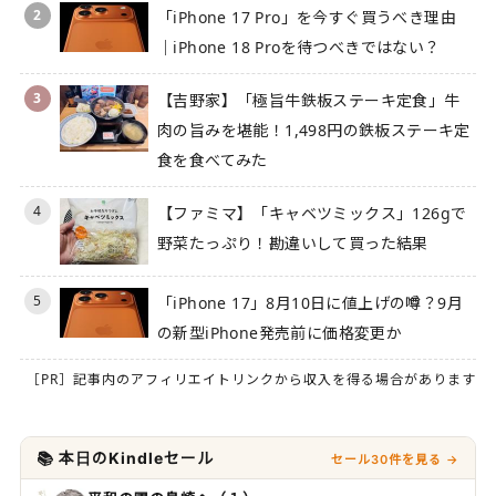
2
「iPhone 17 Pro」を今すぐ買うべき理由
｜iPhone 18 Proを待つべきではない？
3
【吉野家】「極旨牛鉄板ステーキ定食」牛
肉の旨みを堪能！1,498円の鉄板ステーキ定
食を食べてみた
4
【ファミマ】「キャベツミックス」126gで
野菜たっぷり！勘違いして買った結果
5
「iPhone 17」8月10日に値上げの噂？9月
の新型iPhone発売前に価格変更か
［PR］記事内のアフィリエイトリンクから収入を得る場合があります
📚 本日のKindleセール
セール30件を見る →