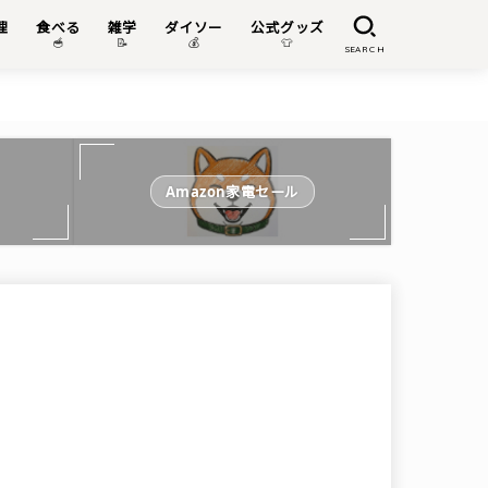
理
食べる
雑学
ダイソー
公式グッズ

🥣
📝
💰
👕
SEARCH
Amazon家電セール