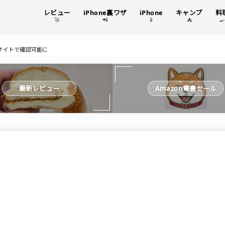
レビュー
iPhone裏ワザ
iPhone
キャンプ
料
🚀
📲
📱
⛺

e公式サイトで確認可能に
最新レビュー
Amazon電書セール