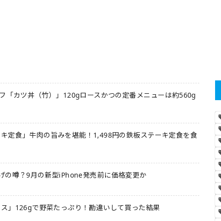
フ「カツ丼（竹）」120gロースかつの定番メニューは約560g
キ定食」牛肉の旨みを堪能！1,498円の鉄板ステーキ定食を食
値上げの噂？9月の新型iPhone発売前に価格変更か
ス」126gで野菜たっぷり！勘違いして買った結果