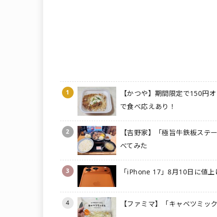
1
【かつや】期間限定で150円オ
で食べ応えあり！
2
【吉野家】「極旨牛鉄板ステー
べてみた
3
「iPhone 17」8月10日に
4
【ファミマ】「キャベツミック