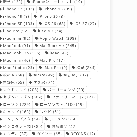
雑学
(123)
iPhoneショートカット
(19)
iPhone 17
(193)
iPhone 18
(95)
iPhone 19
(8)
iPhone 20
(3)
iPhone SE
(133)
iOS 26
(68)
iOS 27
(27)
iPad Pro
(92)
iPad Air
(74)
iPad mini
(92)
Apple Watch
(298)
MacBook
(91)
MacBook Air
(245)
MacBook Pro
(156)
iMac
(43)
Mac mini
(40)
Mac Pro
(17)
Mac Studio
(23)
iMac Pro
(9)
松屋
(244)
松のや
(68)
かつや
(49)
からやま
(37)
吉野家
(55)
すき家
(74)
マクドナルド
(208)
バーガーキング
(30)
セブンイレブン
(509)
ファミリーマート
(222)
ローソン
(229)
ローソンストア100
(19)
キャンプ
(163)
レシピ
(51)
レンチンパスタ
(44)
ラーメン
(169)
インスタント麺
(380)
冷凍食品
(42)
カルディ
(37)
ダイソー
(65)
3COINS
(12)