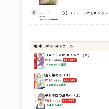
5
【X】ストレージからキャッシ
📚 本日のKindleセール
Ｈａｒｌｅｍ Ｂｅａｔ （３）
¥110
¥594
81%OFF
+55pt (50%還元)
蒼く染めろ（３）
¥110
¥594
81%OFF
+55pt (50%還元)
平和の国の島崎へ（１）
¥88
¥792
89%OFF
+1pt (1%還元)