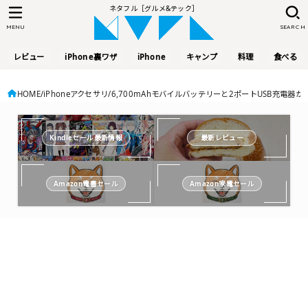
ネタフル［グルメ&テック］
MENU
SEARCH
レビュー
iPhone裏ワザ
iPhone
キャンプ
料理
食べる
HOME
iPhoneアクセサリ
6,700mAhモバイルバッテリーと2ポートUSB充電器が一体
Kindleセール最新情報
最新レビュー
Amazon電書セール
Amazon家電セール