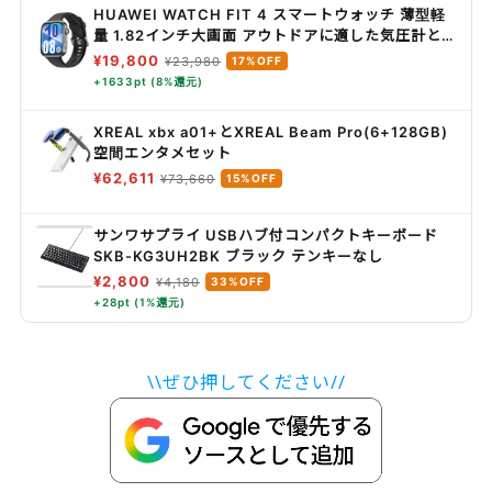
HUAWEI WATCH FIT 4 スマートウォッチ 薄型軽
量 1.82インチ大画面 アウトドアに適した気圧計と
測位システム 通知 フィットネス ヘルストラッカー
¥19,800
¥23,980
17%OFF
情緒測定 10日間ロングバッテリー iOS/Android対
+1633pt (8%還元)
応 ブラック
XREAL xbx a01+とXREAL Beam Pro(6+128GB)
空間エンタメセット
¥62,611
¥73,660
15%OFF
サンワサプライ USBハブ付コンパクトキーボード
SKB-KG3UH2BK ブラック テンキーなし
¥2,800
¥4,180
33%OFF
+28pt (1%還元)
\\ぜひ押してください//