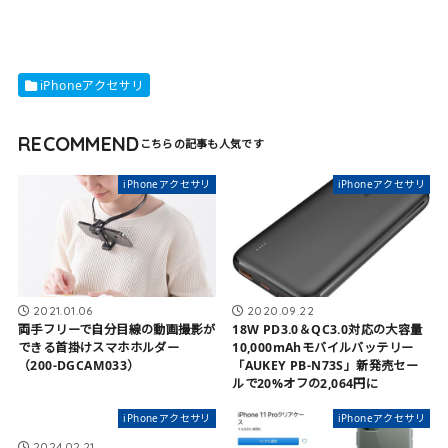
iPhoneアクセサリ
RECOMMEND
iPhoneアクセサリ
iPhoneアクセサリ
2021.01.06
2020.09.22
両手フリーで自分目線の動画撮影が
18W PD3.0＆QC3.0対応の大容量
できる首掛けスマホホルダー
10,000mAhモバイルバッテリー
（200-DGCAM033）
「AUKEY PB-N73S」新発売セー
ルで20%オフの2,064円に
iPhoneアクセサリ
iPhoneアクセサリ
2024.02.21