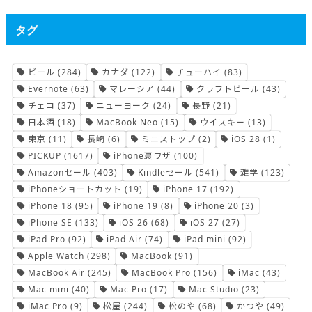
タグ
ビール
(284)
カナダ
(122)
チューハイ
(83)
Evernote
(63)
マレーシア
(44)
クラフトビール
(43)
チェコ
(37)
ニューヨーク
(24)
長野
(21)
日本酒
(18)
MacBook Neo
(15)
ウイスキー
(13)
東京
(11)
長崎
(6)
ミニストップ
(2)
iOS 28
(1)
PICKUP
(1617)
iPhone裏ワザ
(100)
Amazonセール
(403)
Kindleセール
(541)
雑学
(123)
iPhoneショートカット
(19)
iPhone 17
(192)
iPhone 18
(95)
iPhone 19
(8)
iPhone 20
(3)
iPhone SE
(133)
iOS 26
(68)
iOS 27
(27)
iPad Pro
(92)
iPad Air
(74)
iPad mini
(92)
Apple Watch
(298)
MacBook
(91)
MacBook Air
(245)
MacBook Pro
(156)
iMac
(43)
Mac mini
(40)
Mac Pro
(17)
Mac Studio
(23)
iMac Pro
(9)
松屋
(244)
松のや
(68)
かつや
(49)