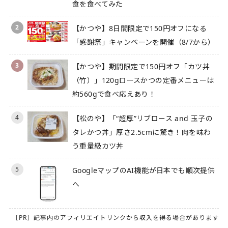
食を食べてみた
2
【かつや】8日間限定で150円オフになる
「感謝祭」キャンペーンを開催（8/7から）
3
【かつや】期間限定で150円オフ「カツ丼
（竹）」120gロースかつの定番メニューは
約560gで食べ応えあり！
4
【松のや】「“超厚”リブロース and 玉子の
タレかつ丼」厚さ2.5cmに驚き！肉を味わ
う重量級カツ丼
5
GoogleマップのAI機能が日本でも順次提供
へ
［PR］記事内のアフィリエイトリンクから収入を得る場合があります