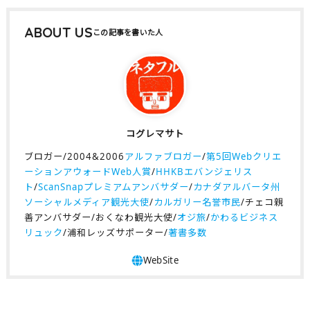
ABOUT US
コグレマサト
ブロガー/2004&2006
アルファブロガー
/
第5回Webクリエ
ーションアウォードWeb人賞
/
HHKBエバンジェリス
ト
/
ScanSnapプレミアムアンバサダー
/
カナダアルバータ州
ソーシャルメディア観光大使
/
カルガリー名誉市民
/チェコ親
善アンバサダー/おくなわ観光大使/
オジ旅
/
かわるビジネス
リュック
/浦和レッズサポーター/
著書多数