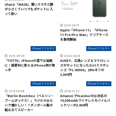
Ulanzi「MA26」薄いスマホ三脚
が小さくていつでもポケットに入
って良い
2019.09.13
Apple「iPhone 11」「iPhone
11 Pro/Pro Max」クリアケース
を販売開始
iPhoneアクセサリ
iPhoneアクセサリ
2015.08.03
2020.06.18
「TOTTE」iPhoneの落下は皆無
AUKEY、広角レンズ＆マクロレン
に！超便利に使えるiPhone用の取
ズがセットになった2in1スマホレ
っ手
ンズ「PL-WD06」28%オフの
2,099円
iPhoneアクセサリ
iPhoneアクセサリ
2013.04.08
2018.01.22
「Berlin Boombox（ベルリン・
AmazonでYoaidooのQi対応の
ブームボックス）」ラジカセみた
10,000mAhワイヤレスモバイルバ
いで懐かしい！？ダンボール製の
ッテリーが2,499円
組み立てスピーカー