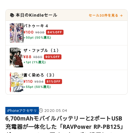
📚 本日のKindleセール
セール30件を見る →
バトゥーキ 4
¥100
¥638
84%OFF
+50pt (50%還元)
ザ・ファブル（１）
¥88
¥869
90%OFF
+1pt (1%還元)
蒼く染めろ（３）
¥110
¥594
81%OFF
+55pt (50%還元)
2020.05.04
iPhoneアクセサリ
6,700mAhモバイルバッテリーと2ポートUSB
充電器が一体化した「RAVPower RP-PB125」