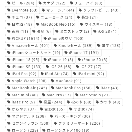
ビール
(284)
カナダ
(122)
チューハイ
(83)
Evernote
(63)
マレーシア
(44)
クラフトビール
(43)
チェコ
(37)
ニューヨーク
(24)
長野
(21)
日本酒
(18)
MacBook Neo
(15)
ウイスキー
(13)
東京
(11)
長崎
(6)
ミニストップ
(2)
iOS 28
(1)
PICKUP
(1614)
iPhone裏ワザ
(100)
Amazonセール
(401)
Kindleセール
(539)
雑学
(123)
iPhoneショートカット
(19)
iPhone 17
(191)
iPhone 18
(95)
iPhone 19
(8)
iPhone 20
(3)
iPhone SE
(133)
iOS 26
(68)
iOS 27
(27)
iPad Pro
(92)
iPad Air
(74)
iPad mini
(92)
Apple Watch
(298)
MacBook
(91)
MacBook Air
(245)
MacBook Pro
(156)
iMac
(43)
Mac mini
(40)
Mac Pro
(17)
Mac Studio
(23)
iMac Pro
(9)
松屋
(244)
松のや
(68)
かつや
(48)
からやま
(37)
吉野家
(55)
すき家
(74)
マクドナルド
(208)
バーガーキング
(30)
セブンイレブン
(508)
ファミリーマート
(220)
ローソン
(229)
ローソンストア100
(19)