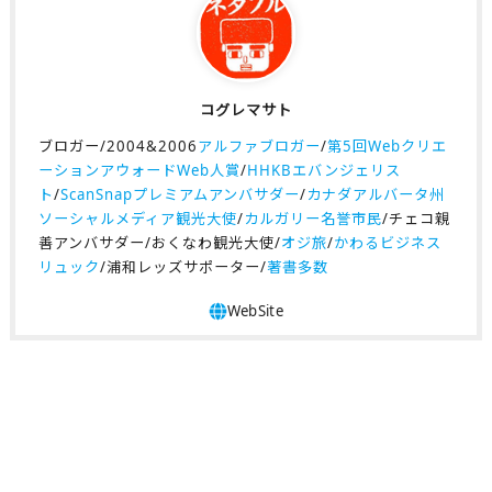
コグレマサト
ブロガー/2004&2006
アルファブロガー
/
第5回Webクリエ
ーションアウォードWeb人賞
/
HHKBエバンジェリス
ト
/
ScanSnapプレミアムアンバサダー
/
カナダアルバータ州
ソーシャルメディア観光大使
/
カルガリー名誉市民
/チェコ親
善アンバサダー/おくなわ観光大使/
オジ旅
/
かわるビジネス
リュック
/浦和レッズサポーター/
著書多数