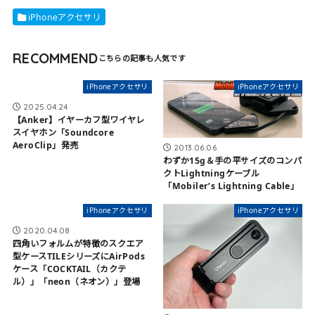
iPhoneアクセサリ
RECOMMEND
iPhoneアクセサリ
iPhoneアクセサリ
2025.04.24
【Anker】イヤーカフ型ワイヤレ
スイヤホン「Soundcore
AeroClip」発売
2013.06.06
わずか15g＆手の平サイズのコンパ
クトLightningケーブル
「Mobiler’s Lightning Cable」
iPhoneアクセサリ
iPhoneアクセサリ
2020.04.08
四角いフォルムが特徴のスクエア
型ケースTILEシリーズにAirPods
ケース「COCKTAIL（カクテ
ル）」「neon（ネオン）」登場