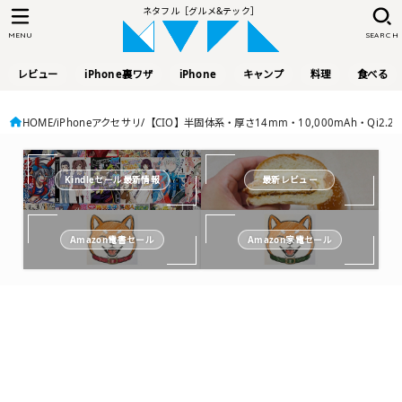
ネタフル［グルメ&テック］
MENU
SEARCH
レビュー
iPhone裏ワザ
iPhone
キャンプ
料理
食べる
HOME
iPhoneアクセサリ
【CIO】半固体系・厚さ14mm・10,000mAh・Qi2.2対応「S
Kindleセール最新情報
最新レビュー
Amazon電書セール
Amazon家電セール