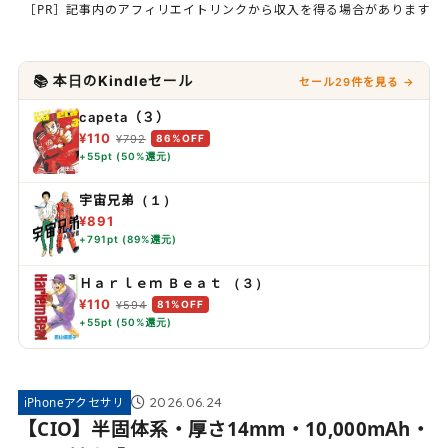
［PR］記事内のアフィリエイトリンクから収入を得る場合があります
📚 本日のKindleセール
セール29件を見る →
capeta（３）
¥110
¥792
86%OFF
+55pt (50%還元)
宇宙兄弟（１）
¥891
+791pt (89%還元)
Ｈａｒｌｅｍ Ｂｅａｔ （３）
¥110
¥594
81%OFF
+55pt (50%還元)
2026.06.24
iPhoneアクセサリ
【CIO】半固体系・厚さ14mm・10,000mAh・