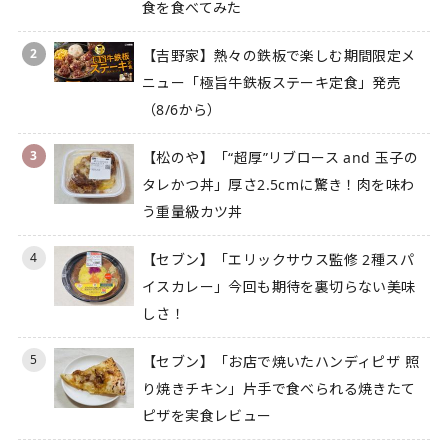
食を食べてみた
2
【吉野家】熱々の鉄板で楽しむ期間限定メ
ニュー「極旨牛鉄板ステーキ定食」発売
（8/6から）
3
【松のや】「“超厚”リブロース and 玉子の
タレかつ丼」厚さ2.5cmに驚き！肉を味わ
う重量級カツ丼
4
【セブン】「エリックサウス監修 2種スパ
イスカレー」今回も期待を裏切らない美味
しさ！
5
【セブン】「お店で焼いたハンディピザ 照
り焼きチキン」片手で食べられる焼きたて
ピザを実食レビュー