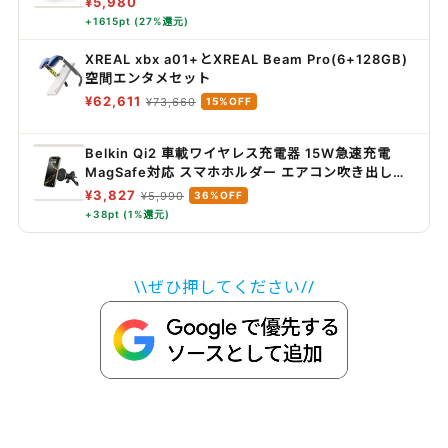
¥5,980
+1615pt (27%還元)
XREAL xbx a01+とXREAL Beam Pro(6+128GB)
空間エンタメセット
¥62,611
¥73,660
15%OFF
Belkin Qi2 車載ワイヤレス充電器 15W急速充電
MagSafe対応 スマホホルダー エアコン吹き出し口
用
¥3,827
¥5,990
36%OFF
+38pt (1%還元)
\\ぜひ押してください//