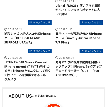
2024.02.21
Ulanzi「MA26」薄いスマホ三脚
が小さくていつでもポケットに入
って良い
iPhoneアクセサリ
iPhoneアクセサリ
2013.02.26
2017.01.23
浦和レッズマガジンコラボiPhone
電子マネーの残高が分かるiPhone
ケース「KEEP CALM AND
ケース「nocoly Air for iPhone
SUPPORT URAWA」
7/7 Plus」
iPhoneアクセサリ
iPhoneアクセサリ
2013.05.28
2018.08.29
「TUNEWEAR Snake Cam with
充電のたびに写真や動画を自動バ
iPhone mount グネグネWi-Fiカ
ックアップ！iPhoneバックアップ
メラ」iPhoneをモニタにして細く
用カードリーダー「Qubii（400-
て狭いところを撮影できるスネー
ADRIP010W）」
クカメラ
ABOUT US