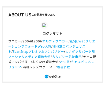
ABOUT US
コグレマサト
ブロガー/2004&2006
アルファブロガー
/
第5回Webクリエ
ーションアウォードWeb人賞
/
HHKBエバンジェリス
ト
/
ScanSnapプレミアムアンバサダー
/
カナダアルバータ州
ソーシャルメディア観光大使
/
カルガリー名誉市民
/チェコ親
善アンバサダー/おくなわ観光大使/
オジ旅
/
かわるビジネス
リュック
/浦和レッズサポーター/
著書多数