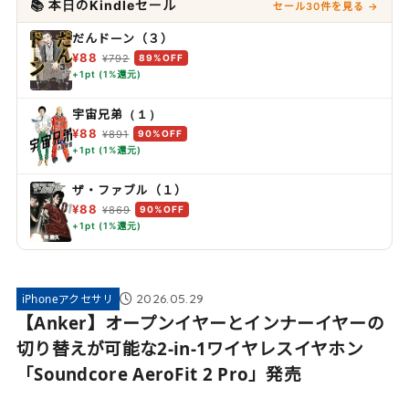
📚 本日のKindleセール
セール30件を見る →
だんドーン（３）
¥88
¥792
89%OFF
+1pt (1%還元)
宇宙兄弟（１）
¥88
¥891
90%OFF
+1pt (1%還元)
ザ・ファブル（１）
¥88
¥869
90%OFF
+1pt (1%還元)
2026.05.29
iPhoneアクセサリ
【Anker】オープンイヤーとインナーイヤーの
切り替えが可能な2-in-1ワイヤレスイヤホン
「Soundcore AeroFit 2 Pro」発売