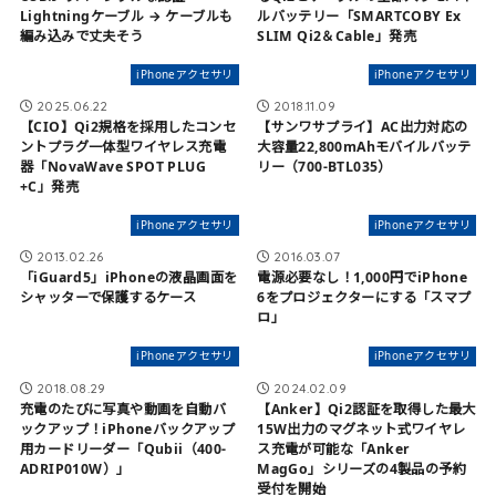
Lightningケーブル → ケーブルも
ルバッテリー「SMARTCOBY Ex
編み込みで丈夫そう
SLIM Qi2＆Cable」発売
iPhoneアクセサリ
iPhoneアクセサリ
2025.06.22
2018.11.09
【CIO】Qi2規格を採用したコンセ
【サンワサプライ】AC出力対応の
ントプラグ一体型ワイヤレス充電
大容量22,800mAhモバイルバッテ
器「NovaWave SPOT PLUG
リー（700-BTL035）
+C」発売
iPhoneアクセサリ
iPhoneアクセサリ
2013.02.26
2016.03.07
「iGuard5」iPhoneの液晶画面を
電源必要なし！1,000円でiPhone
シャッターで保護するケース
6をプロジェクターにする「スマプ
ロ」
iPhoneアクセサリ
iPhoneアクセサリ
2018.08.29
2024.02.09
充電のたびに写真や動画を自動バ
【Anker】Qi2認証を取得した最大
ックアップ！iPhoneバックアップ
15W出力のマグネット式ワイヤレ
用カードリーダー「Qubii（400-
ス充電が可能な「Anker
ADRIP010W）」
MagGo」シリーズの4製品の予約
受付を開始