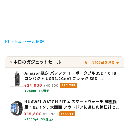
Kindle本セール情報
⚡ 本日のガジェットセール
セール103品を見る →
Amazon限定 バッファロー ポータブルSSD 1.0TB
コンパクト USB3.2Gen1 ブラック SSD-
PUT1.0U3-B/N
¥24,800
¥40,300
38%OFF
+248pt (1%還元)
HUAWEI WATCH FIT 4 スマートウォッチ 薄型軽
量 1.82インチ大画面 アウトドアに適した気圧計と
測位システム 通知 フィットネス ヘルストラッカー
¥19,800
¥23,980
17%OFF
情緒測定 10日間ロングバッテリー iOS/Android対
+1633pt (8%還元)
応 ブラック