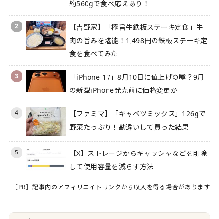
約560gで食べ応えあり！
2
【吉野家】「極旨牛鉄板ステーキ定食」牛
肉の旨みを堪能！1,498円の鉄板ステーキ定
食を食べてみた
3
「iPhone 17」8月10日に値上げの噂？9月
の新型iPhone発売前に価格変更か
4
【ファミマ】「キャベツミックス」126gで
野菜たっぷり！勘違いして買った結果
5
【X】ストレージからキャッシャなどを削除
して使用容量を減らす方法
［PR］記事内のアフィリエイトリンクから収入を得る場合があります