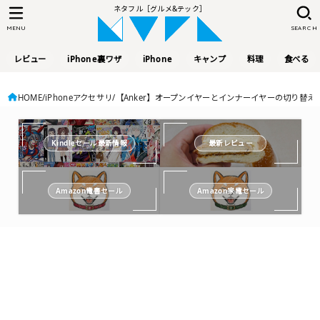
ネタフル［グルメ&テック］
MENU
SEARCH
レビュー
iPhone裏ワザ
iPhone
キャンプ
料理
食べる
HOME
iPhoneアクセサリ
【Anker】オープンイヤーとインナーイヤーの切り替えが可能な2
Kindleセール最新情報
最新レビュー
Amazon電書セール
Amazon家電セール