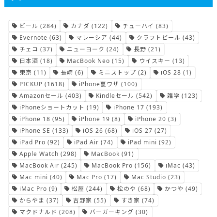
ビール
(284)
カナダ
(122)
チューハイ
(83)
Evernote
(63)
マレーシア
(44)
クラフトビール
(43)
チェコ
(37)
ニューヨーク
(24)
長野
(21)
日本酒
(18)
MacBook Neo
(15)
ウイスキー
(13)
東京
(11)
長崎
(6)
ミニストップ
(2)
iOS 28
(1)
PICKUP
(1618)
iPhone裏ワザ
(100)
Amazonセール
(403)
Kindleセール
(542)
雑学
(123)
iPhoneショートカット
(19)
iPhone 17
(193)
iPhone 18
(95)
iPhone 19
(8)
iPhone 20
(3)
iPhone SE
(133)
iOS 26
(68)
iOS 27
(27)
iPad Pro
(92)
iPad Air
(74)
iPad mini
(92)
Apple Watch
(298)
MacBook
(91)
MacBook Air
(245)
MacBook Pro
(156)
iMac
(43)
Mac mini
(40)
Mac Pro
(17)
Mac Studio
(23)
iMac Pro
(9)
松屋
(244)
松のや
(68)
かつや
(49)
からやま
(37)
吉野家
(55)
すき家
(74)
マクドナルド
(208)
バーガーキング
(30)