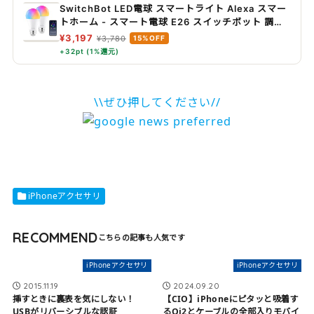
SwitchBot LED電球 スマートライト Alexa スマー
トホーム - スマート電球 E26 スイッチボット 調光
調色 広配光 800lm 60W形相当 電球色・昼白色対
¥3,197
¥3,780
15%OFF
応 RGBCWマルチカラー 1600万色 間接照明
+32pt (1%還元)
Google Home IFTTT イフト Siri SmartThings
に対応(2個パック)
\\ぜひ押してください//
iPhoneアクセサリ
RECOMMEND
iPhoneアクセサリ
iPhoneアクセサリ
2015.11.19
2024.09.20
挿すときに裏表を気にしない！
【CIO】iPhoneにピタッと吸着す
USBがリバーシブルな認証
るQi2とケーブルの全部入りモバイ