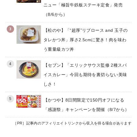
ニュー「極旨牛鉄板ステーキ定食」発売
（8/6から）
3
【松のや】「“超厚”リブロース and 玉子の
タレかつ丼」厚さ2.5cmに驚き！肉を味わ
う重量級カツ丼
4
【セブン】「エリックサウス監修 2種スパ
イスカレー」今回も期待を裏切らない美味
しさ！
5
【かつや】8日間限定で150円オフになる
「感謝祭」キャンペーンを開催（8/7から）
［PR］記事内のアフィリエイトリンクから収入を得る場合があります