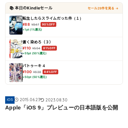
📚 本日のKindleセール
セール29件を見る →
転生したらスライムだった件（１）
¥88
¥847
90%OFF
+1pt (1%還元)
蒼く染めろ（３）
¥110
¥594
81%OFF
+55pt (50%還元)
バトゥーキ 4
¥100
¥638
84%OFF
+50pt (50%還元)
2015.06.23
2023.08.30
iOS
Apple「iOS 9」プレビューの日本語版を公開