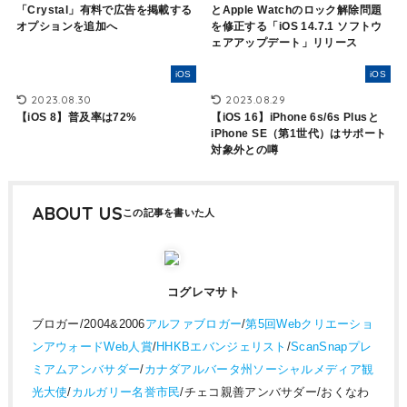
「Crystal」有料で広告を掲載する
とApple Watchのロック解除問題
オプションを追加へ
を修正する「iOS 14.7.1 ソフトウ
ェアアップデート」リリース
iOS
iOS
2023.08.30
2023.08.29
【iOS 8】普及率は72%
【iOS 16】iPhone 6s/6s Plusと
iPhone SE（第1世代）はサポート
対象外との噂
ABOUT US
コグレマサト
ブロガー/2004&2006
アルファブロガー
/
第5回Webクリエーショ
ンアウォードWeb人賞
/
HHKBエバンジェリスト
/
ScanSnapプレ
ミアムアンバサダー
/
カナダアルバータ州ソーシャルメディア観
光大使
/
カルガリー名誉市民
/チェコ親善アンバサダー/おくなわ