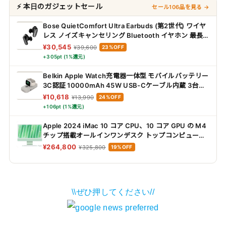
⚡ 本日のガジェットセール
セール106品を見る →
Bose QuietComfort Ultra Earbuds (第2世代) ワイヤ
レス ノイズキャンセリング Bluetooth イヤホン 最長6
時間連続再生 IPX4規格準拠 イマーシブオーディオ 迫
¥30,545
¥39,600
23%OFF
力の重低音 ブラック
+305pt (1%還元)
Belkin Apple Watch充電器一体型 モバイルバッテリー
3C認証 10000mAh 45W USB-Cケーブル内蔵 3台同
時充電
¥10,618
¥13,990
24%OFF
+106pt (1%還元)
Apple 2024 iMac 10 コア CPU、10 コア GPU の M4
チップ搭載オールインワンデスク トップコンピュータ:
Apple Intelligence のために設計、24 インチ Retina
¥264,800
¥325,800
19%OFF
ディスプレ イ、16GBユニファイドメモリ、512GBの
SSD ストレージ、ボディと同じカラーのアクセサリ、
iPhone や iPad との連係機能 - グリーン
\\ぜひ押してください//