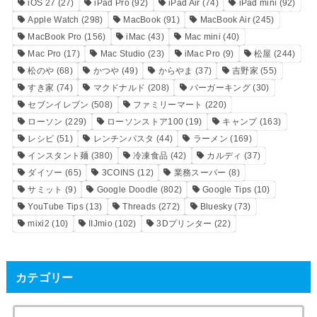
iOS 27
(27)
iPad Pro
(92)
iPad Air
(74)
iPad mini
(92)
Apple Watch
(298)
MacBook
(91)
MacBook Air
(245)
MacBook Pro
(156)
iMac
(43)
Mac mini
(40)
Mac Pro
(17)
Mac Studio
(23)
iMac Pro
(9)
松屋
(244)
松のや
(68)
かつや
(49)
からやま
(37)
吉野家
(55)
すき家
(74)
マクドナルド
(208)
バーガーキング
(30)
セブンイレブン
(508)
ファミリーマート
(220)
ローソン
(229)
ローソンストア100
(19)
キャンプ
(163)
レシピ
(51)
レンチンパスタ
(44)
ラーメン
(169)
インスタント麺
(380)
冷凍食品
(42)
カルディ
(37)
ダイソー
(65)
3COINS
(12)
業務スーパー
(8)
サミット
(9)
Google Doodle
(802)
Google Tips
(10)
YouTube Tips
(13)
Threads
(272)
Bluesky
(73)
mixi2
(10)
IIJmio
(102)
3Dプリンター
(22)
カテゴリー