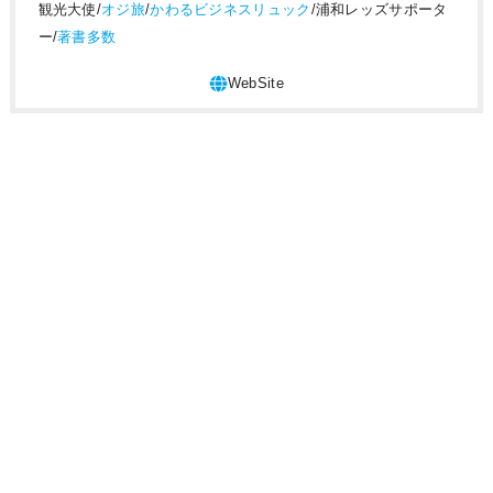
観光大使/
オジ旅
/
かわるビジネスリュック
/浦和レッズサポータ
ー/
著書多数