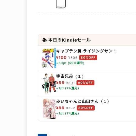
📚 本日のKindleセール
キャプテン翼 ライジングサン 1
¥100
¥506
80%OFF
+50pt (50%還元)
宇宙兄弟（１）
¥88
¥891
90%OFF
+1pt (1%還元)
みいちゃんと山田さん（１）
¥88
¥792
89%OFF
+1pt (1%還元)