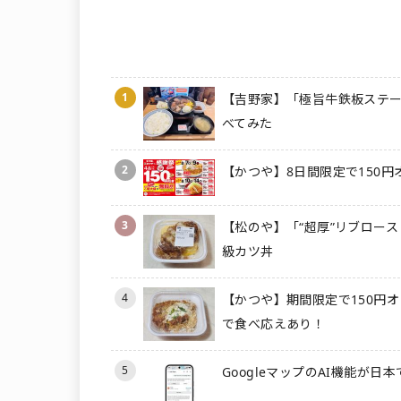
1
【吉野家】「極旨牛鉄板ステー
べてみた
2
【かつや】8日間限定で150円
3
【松のや】「“超厚”リブロース
級カツ丼
4
【かつや】期間限定で150円オ
で食べ応えあり！
5
GoogleマップのAI機能が日