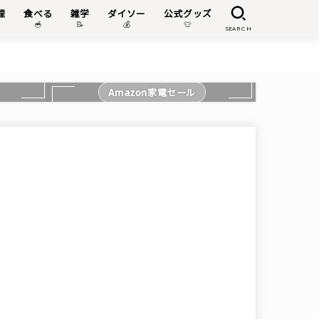
理
食べる
雑学
ダイソー
公式グッズ

🥣
📝
💰
👕
SEARCH
Amazon家電セール