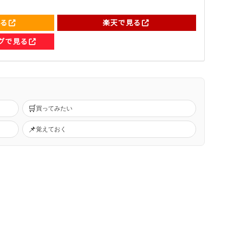
見る
楽天で見る
ングで見る
🛒
買ってみたい
📌
覚えておく