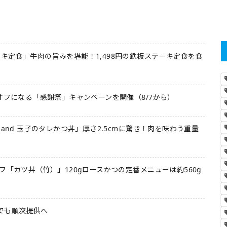
キ定食」牛肉の旨みを堪能！1,498円の鉄板ステーキ定食を食
オフになる「感謝祭」キャンペーンを開催（8/7から）
 and 玉子のタレかつ丼」厚さ2.5cmに驚き！肉を味わう重量
フ「カツ丼（竹）」120gロースかつの定番メニューは約560g
本でも順次提供へ