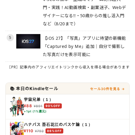
門・実践！AI動画検索・副業迷子、Webデ
ザイナーになる!!・50歳からの推し活入門
など（8/20まで）
5
【iOS 27】「写真」アプリに待望の新機能
「Captured by Me」追加｜自分で撮影し
た写真だけを表示可能に
［PR］記事内のアフィリエイトリンクから収入を得る場合があります
📚 本日のKindleセール
セール30件を見る →
宇宙兄弟（１）
¥88
¥891
90%OFF
+1pt (1%還元)
ハナバス 苔石花江のバスケ論（１）
¥110
¥792
86%OFF