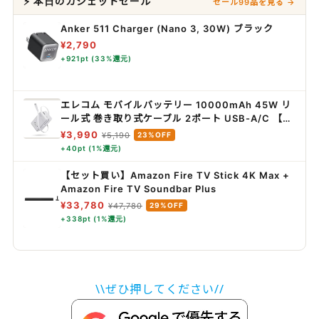
⚡ 本日のガジェットセール
セール99品を見る →
Anker 511 Charger (Nano 3, 30W) ブラック
¥2,790
+921pt (33%還元)
エレコム モバイルバッテリー 10000mAh 45W リ
ール式 巻き取り式ケーブル 2ポート USB-A/C 【残
量表示/PSE技術基準適合/PD対応】 しろちゃん
¥3,990
¥5,190
23%OFF
EC-C54LWF
+40pt (1%還元)
【セット買い】Amazon Fire TV Stick 4K Max +
Amazon Fire TV Soundbar Plus
¥33,780
¥47,780
29%OFF
+338pt (1%還元)
\\ぜひ押してください//