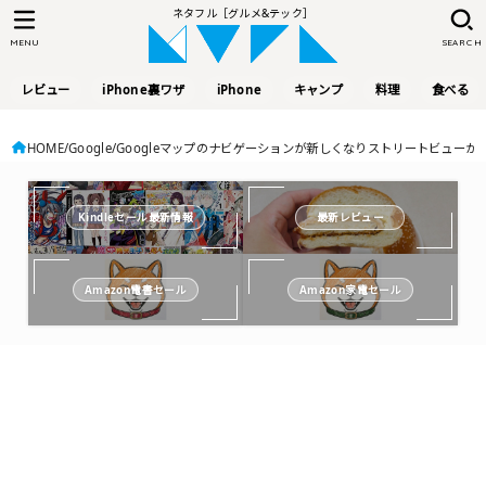
ネタフル［グルメ&テック］
MENU
SEARCH
レビュー
iPhone裏ワザ
iPhone
キャンプ
料理
食べる
HOME
Google
Googleマップのナビゲーションが新しくなりストリートビューが
Kindleセール最新情報
最新レビュー
Amazon電書セール
Amazon家電セール