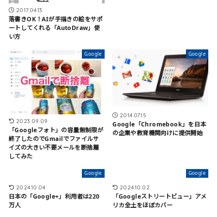
2017.04.13
落書きOK！AIが手描きの絵をサポ
ートしてくれる「AutoDraw」使
い方
Google
Google
2014.07.15
2023.09.09
Google「Chromebook」を日本
「Googleフォト」の容量無制限が
の企業や教育機関向けに提供開始
終了したのでGmailでファイルサ
イズの大きい不要メールを断捨離
してみた
Google
Google
2024.10.04
2024.10.02
日本の「Google+」利用者は220
「Googleストリートビュー」アメ
万人
リカ全土をほぼカバー