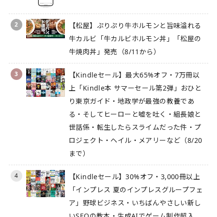
2
【松屋】ぷりぷり牛ホルモンと旨味溢れる
牛カルビ「牛カルビホルモン丼」「松屋の
牛焼肉丼」発売（8/11から）
3
【Kindleセール】最大65%オフ・7万冊以
上「Kindle本 サマーセール第2弾」おひと
り東京ガイド・地政学が最強の教養であ
る・そしてヒーローと嘘を吐く・組長娘と
世話係・転生したらスライムだった件・プ
ロジェクト・ヘイル・メアリーなど（8/20
まで）
4
【Kindleセール】30%オフ・3,000冊以上
「インプレス 夏のインプレスグループフェ
ア」野球ビジネス・いちばんやさしい新し
いSEOの教本・生成AIでゲーム制作超入