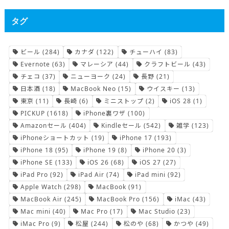
タグ
ビール
(284)
カナダ
(122)
チューハイ
(83)
Evernote
(63)
マレーシア
(44)
クラフトビール
(43)
チェコ
(37)
ニューヨーク
(24)
長野
(21)
日本酒
(18)
MacBook Neo
(15)
ウイスキー
(13)
東京
(11)
長崎
(6)
ミニストップ
(2)
iOS 28
(1)
PICKUP
(1618)
iPhone裏ワザ
(100)
Amazonセール
(404)
Kindleセール
(542)
雑学
(123)
iPhoneショートカット
(19)
iPhone 17
(193)
iPhone 18
(95)
iPhone 19
(8)
iPhone 20
(3)
iPhone SE
(133)
iOS 26
(68)
iOS 27
(27)
iPad Pro
(92)
iPad Air
(74)
iPad mini
(92)
Apple Watch
(298)
MacBook
(91)
MacBook Air
(245)
MacBook Pro
(156)
iMac
(43)
Mac mini
(40)
Mac Pro
(17)
Mac Studio
(23)
iMac Pro
(9)
松屋
(244)
松のや
(68)
かつや
(49)