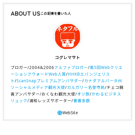
ABOUT US
コグレマサト
ブロガー/2004&2006
アルファブロガー
/
第5回Webクリエ
ーションアウォードWeb人賞
/
HHKBエバンジェリス
ト
/
ScanSnapプレミアムアンバサダー
/
カナダアルバータ州
ソーシャルメディア観光大使
/
カルガリー名誉市民
/チェコ親
善アンバサダー/おくなわ観光大使/
オジ旅
/
かわるビジネス
リュック
/浦和レッズサポーター/
著書多数