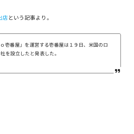
出店
という記事より。
Ｃｏ壱番屋」を運営する壱番屋は１９日、米国のロ
会社を設立したと発表した。