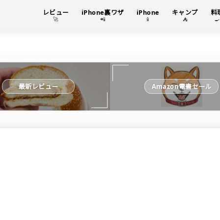
レビュー
iPhone裏ワザ
iPhone
キャンプ
料
🚀
📲
📱
⛺

最新レビュー
Amazon電書セール