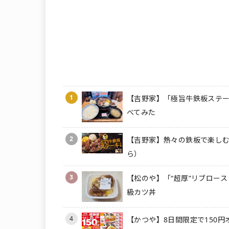
1
【吉野家】「極旨牛鉄板ステー
べてみた
2
【吉野家】熱々の鉄板で楽しむ
ら）
3
【松のや】「“超厚”リブロース
級カツ丼
4
【かつや】8日間限定で150円