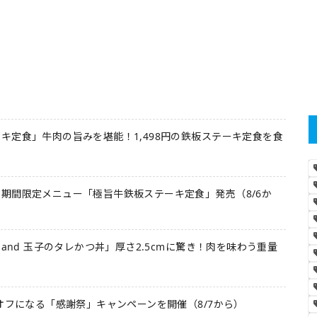
キ定食」牛肉の旨みを堪能！1,498円の鉄板ステーキ定食を食
期間限定メニュー「極旨牛鉄板ステーキ定食」発売（8/6か
 and 玉子のタレかつ丼」厚さ2.5cmに驚き！肉を味わう重量
オフになる「感謝祭」キャンペーンを開催（8/7から）