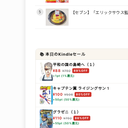
5
【セブン】「エリックサウス監
📚 本日のKindleセール
平和の国の島崎へ（１）
¥88
¥792
89%OFF
+1pt (1%還元)
キャプテン翼 ライジングサン 1
¥100
¥506
80%OFF
+50pt (50%還元)
グラゼニ（１）
¥110
¥792
86%OFF
+55pt (50%還元)