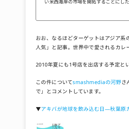
い米西海岸の市場を開拓することにし
おお、なるほどターゲットはアジア系
人気」と記事。世界中で愛されるカレ
2010年夏にも1号店を出店する予定と
この件について
smashmediaの河野
さ
で」とコメントしています。
▼
アキバが地球を飲み込む日―秋葉原カルチ