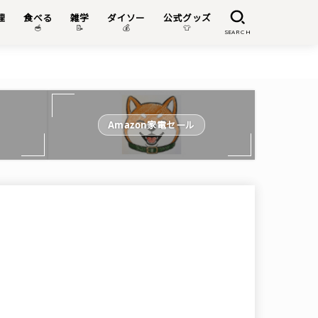
理
食べる
雑学
ダイソー
公式グッズ

🥣
📝
💰
👕
SEARCH
Amazon家電セール