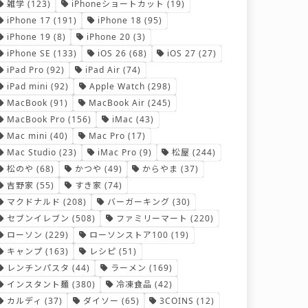
雑学
(123)
iPhoneショートカット
(19)
iPhone 17
(191)
iPhone 18
(95)
iPhone 19
(8)
iPhone 20
(3)
iPhone SE
(133)
iOS 26
(68)
iOS 27
(27)
iPad Pro
(92)
iPad Air
(74)
iPad mini
(92)
Apple Watch
(298)
MacBook
(91)
MacBook Air
(245)
MacBook Pro
(156)
iMac
(43)
Mac mini
(40)
Mac Pro
(17)
Mac Studio
(23)
iMac Pro
(9)
松屋
(244)
松のや
(68)
かつや
(49)
からやま
(37)
吉野家
(55)
すき家
(74)
マクドナルド
(208)
バーガーキング
(30)
セブンイレブン
(508)
ファミリーマート
(220)
ローソン
(229)
ローソンストア100
(19)
キャンプ
(163)
レシピ
(51)
レンチンパスタ
(44)
ラーメン
(169)
インスタント麺
(380)
冷凍食品
(42)
カルディ
(37)
ダイソー
(65)
3COINS
(12)