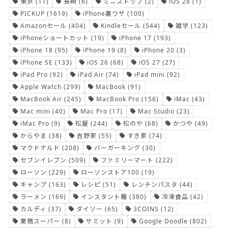
東京
(11)
長崎
(6)
ミニストップ
(2)
iOS 28
(1)
PICKUP
(1619)
iPhone裏ワザ
(100)
Amazonセール
(404)
Kindleセール
(544)
雑学
(123)
iPhoneショートカット
(19)
iPhone 17
(193)
iPhone 18
(95)
iPhone 19
(8)
iPhone 20
(3)
iPhone SE
(133)
iOS 26
(68)
iOS 27
(27)
iPad Pro
(92)
iPad Air
(74)
iPad mini
(92)
Apple Watch
(299)
MacBook
(91)
MacBook Air
(245)
MacBook Pro
(156)
iMac
(43)
Mac mini
(40)
Mac Pro
(17)
Mac Studio
(23)
iMac Pro
(9)
松屋
(244)
松のや
(68)
かつや
(49)
からやま
(38)
吉野家
(55)
すき家
(74)
マクドナルド
(208)
バーガーキング
(30)
セブンイレブン
(509)
ファミリーマート
(222)
ローソン
(229)
ローソンストア100
(19)
キャンプ
(163)
レシピ
(51)
レンチンパスタ
(44)
ラーメン
(169)
インスタント麺
(380)
冷凍食品
(42)
カルディ
(37)
ダイソー
(65)
3COINS
(12)
業務スーパー
(8)
サミット
(9)
Google Doodle
(802)