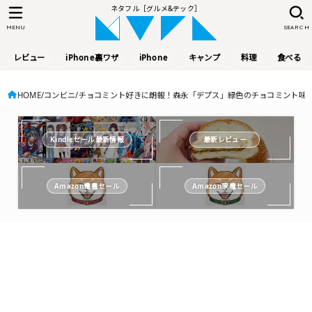
ネタフル［グルメ&テック］
MENU
SEARCH
レビュー
iPhone裏ワザ
iPhone
キャンプ
料理
食べる
HOME
コンビニ
チョコミント好きに朗報！森永「デプス」緑色のチョコミント味があっ
Kindleセール最新情報
最新レビュー
Amazon電書セール
Amazon家電セール