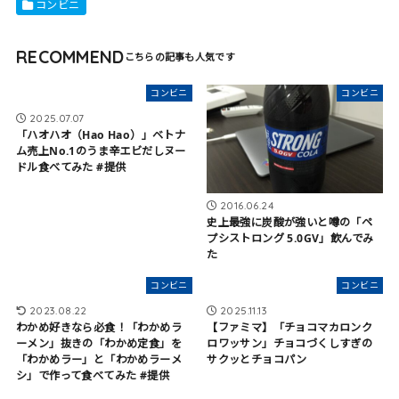
コンビニ
RECOMMEND
コンビニ
コンビニ
2025.07.07
「ハオハオ（Hao Hao）」ベトナ
ム売上No.1のうま辛エビだしヌー
ドル食べてみた #提供
2016.06.24
史上最強に炭酸が強いと噂の「ペ
プシストロング 5.0GV」飲んでみ
た
コンビニ
コンビニ
2023.08.22
2025.11.13
わかめ好きなら必食！「わかめラ
【ファミマ】「チョコマカロンク
ーメン」抜きの「わかめ定食」を
ロワッサン」チョコづくしすぎの
「わかめラー」と「わかめラーメ
サクッとチョコパン
シ」で作って食べてみた #提供