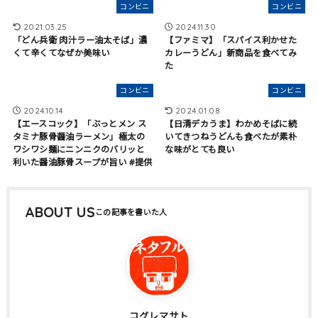
コンビニ
コンビニ
2021.03.25
2024.11.30
「どん兵衛 肉汁ラー油太そば」濃
【ファミマ】「スパイス利かせた
くて辛くてなぜか美味い
カレーうどん」新商品を食べてみ
た
コンビニ
コンビニ
2024.10.14
2024.01.08
【エースコック】「ぶっとメン ス
【日清デカうま】わかめそばに続
タミナ豚骨醤油ラーメン」極太の
いてきつねうどんも食べたが素朴
ワシワシ麺にニンニクのバリッと
な味がとても良い
利いた醤油豚骨スープが旨い #提供
ABOUT US
コグレマサト