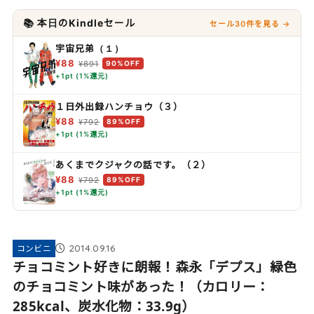
📚 本日のKindleセール
セール30件を見る →
宇宙兄弟（１）
¥88
¥891
90%OFF
+1pt (1%還元)
１日外出録ハンチョウ（３）
¥88
¥792
89%OFF
+1pt (1%還元)
あくまでクジャクの話です。（２）
¥88
¥792
89%OFF
+1pt (1%還元)
2014.09.16
コンビニ
チョコミント好きに朗報！森永「デプス」緑色
のチョコミント味があった！（カロリー：
285kcal、炭水化物：33.9g）