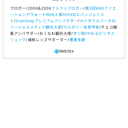
ブロガー/2004&2006
アルファブロガー
/
第5回Webクリエ
ーションアウォードWeb人賞
/
HHKBエバンジェリス
ト
/
ScanSnapプレミアムアンバサダー
/
カナダアルバータ州
ソーシャルメディア観光大使
/
カルガリー名誉市民
/チェコ親
善アンバサダー/おくなわ観光大使/
オジ旅
/
かわるビジネス
リュック
/浦和レッズサポーター/
著書多数