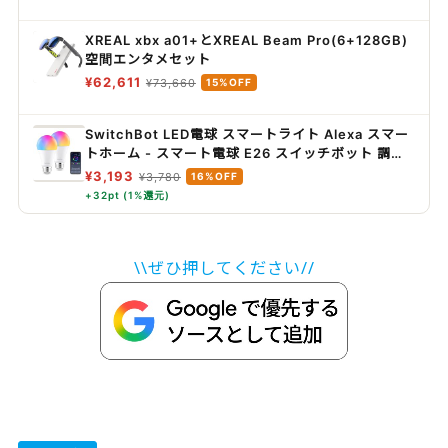
生時間最長 7.5時間/IPX4防滴性能/急速充電対応/ク
リアな通話性能/マルチポイント対応 ブラック WF-
XREAL xbx a01+とXREAL Beam Pro(6+128GB)
C700N BZ
空間エンタメセット
¥62,611
¥73,660
15%OFF
SwitchBot LED電球 スマートライト Alexa スマー
トホーム - スマート電球 E26 スイッチボット 調光
調色 広配光 800lm 60W形相当 電球色・昼白色対
¥3,193
¥3,780
16%OFF
応 RGBCWマルチカラー 1600万色 間接照明
+32pt (1%還元)
Google Home IFTTT イフト Siri SmartThings
に対応(2個パック)
\\ぜひ押してください//