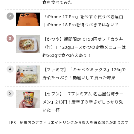
食を食べてみた
2
「iPhone 17 Pro」を今すぐ買うべき理由
｜iPhone 18 Proを待つべきではない？
3
【かつや】期間限定で150円オフ「カツ丼
（竹）」120gロースかつの定番メニューは
約560gで食べ応えあり！
4
【ファミマ】「キャベツミックス」126gで
野菜たっぷり！勘違いして買った結果
5
【セブン】「7プレミアム 名古屋台湾ラー
メン」213円！唐辛子の辛さがしっかり効
いた一杯
［PR］記事内のアフィリエイトリンクから収入を得る場合があります