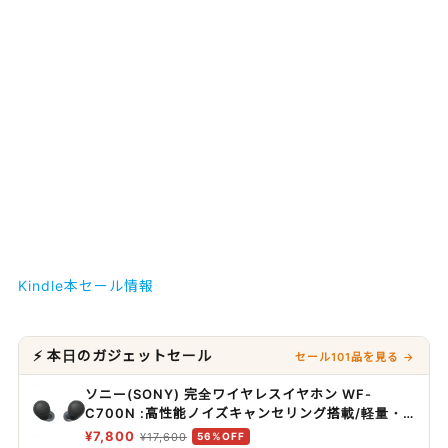
Kindle本セール情報
⚡ 本日のガジェットセール
セール101品を見る →
ソニー(SONY) 完全ワイヤレスイヤホン WF-
C700N :高性能ノイズキャンセリング搭載/軽量・
小型設計/音質アップスケール機能搭載/連続音楽再
¥7,800
¥17,600
56%OFF