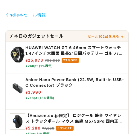
Kindle本セール情報
⚡ 本日のガジェットセール
セール102品を見る →
HUAWEI WATCH GT 6 46mm スマートウォッチ
1.47インチ大画面 最長21日間バッテリー ゴルフ/サ
イクリング/登山 スポーツモード100種類以上 GPS
¥25,973
¥33,880
23%OFF
搭載 情緒/健康モニタリング iOS & Android対応 ブ
+260pt (1%還元)
ラック
Anker Nano Power Bank (22.5W, Built-In USB-
C Connector) ブラック
¥3,990
+718pt (18%還元)
【Amazon.co.jp限定】 ロジクール 静音 ワイヤレ
ス トラックボール マウス 無線 M575SPd 国内正規
品
¥5,280
¥7,828
33%OFF
+53pt (1%還元)