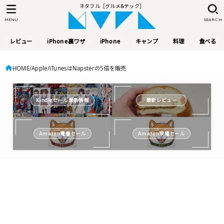
ネタフル［グルメ&テック］
MENU
SEARCH
レビュー
iPhone裏ワザ
iPhone
キャンプ
料理
食べる
HOME
Apple
iTunesはNapsterの5倍を販売
Kindleセール最新情報
最新レビュー
Amazon電書セール
Amazon家電セール