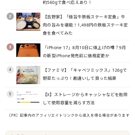
約560gで食べ応えあり！
2
【吉野家】「極旨牛鉄板ステーキ定食」牛
肉の旨みを堪能！1,498円の鉄板ステーキ定
食を食べてみた
3
「iPhone 17」8月10日に値上げの噂？9月
の新型iPhone発売前に価格変更か
4
【ファミマ】「キャベツミックス」126gで
野菜たっぷり！勘違いして買った結果
5
【X】ストレージからキャッシャなどを削除
して使用容量を減らす方法
［PR］記事内のアフィリエイトリンクから収入を得る場合があります