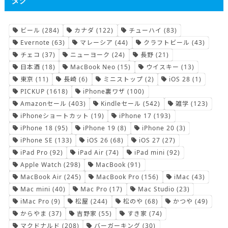
ビール
(284)
カナダ
(122)
チューハイ
(83)
Evernote
(63)
マレーシア
(44)
クラフトビール
(43)
チェコ
(37)
ニューヨーク
(24)
長野
(21)
日本酒
(18)
MacBook Neo
(15)
ウイスキー
(13)
東京
(11)
長崎
(6)
ミニストップ
(2)
iOS 28
(1)
PICKUP
(1618)
iPhone裏ワザ
(100)
Amazonセール
(403)
Kindleセール
(542)
雑学
(123)
iPhoneショートカット
(19)
iPhone 17
(193)
iPhone 18
(95)
iPhone 19
(8)
iPhone 20
(3)
iPhone SE
(133)
iOS 26
(68)
iOS 27
(27)
iPad Pro
(92)
iPad Air
(74)
iPad mini
(92)
Apple Watch
(298)
MacBook
(91)
MacBook Air
(245)
MacBook Pro
(156)
iMac
(43)
Mac mini
(40)
Mac Pro
(17)
Mac Studio
(23)
iMac Pro
(9)
松屋
(244)
松のや
(68)
かつや
(49)
からやま
(37)
吉野家
(55)
すき家
(74)
マクドナルド
(208)
バーガーキング
(30)