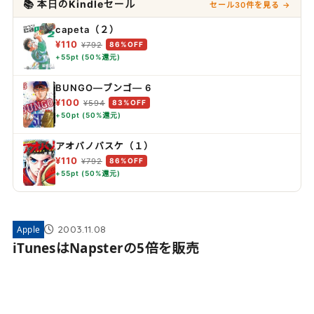
📚 本日のKindleセール
セール30件を見る →
capeta（２）
¥110
¥792
86%OFF
+55pt (50%還元)
BUNGO―ブンゴ― 6
¥100
¥594
83%OFF
+50pt (50%還元)
アオバノバスケ（１）
¥110
¥792
86%OFF
+55pt (50%還元)
2003.11.08
Apple
iTunesはNapsterの5倍を販売