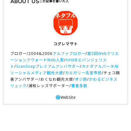
ABOUT US
コグレマサト
ブロガー/2004&2006
アルファブロガー
/
第5回Webクリエ
ーションアウォードWeb人賞
/
HHKBエバンジェリス
ト
/
ScanSnapプレミアムアンバサダー
/
カナダアルバータ州
ソーシャルメディア観光大使
/
カルガリー名誉市民
/チェコ親
善アンバサダー/おくなわ観光大使/
オジ旅
/
かわるビジネス
リュック
/浦和レッズサポーター/
著書多数