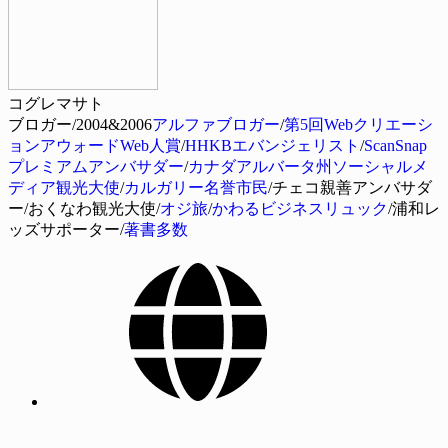
コグレマサト
ブロガー/2004&2006
アルファブロガー
/
第5回Webクリエーシ
ョンアウォードWeb人賞
/
HHKBエバンジェリスト
/
ScanSnap
プレミアムアンバサダー
/
カナダアルバータ州ソーシャルメ
ディア観光大使
/
カルガリー名誉市民
/チェコ親善アンバサダ
ー/おくなわ観光大使/
オジ旅
/
かわるビジネスリュック
/浦和レ
ッズサポーター/
著書多数