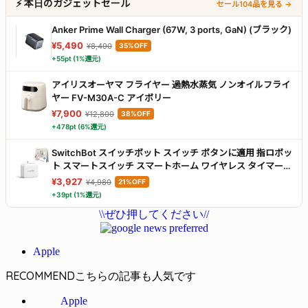
⚡ 本日のガジェットセール
セール104品を見る →
Anker Prime Wall Charger (67W, 3 ports, GaN) (ブラック)
¥5,490
¥8,490
35%OFF
+55pt (1%還元)
アイリスオーヤマ フライヤー 過熱水蒸気 ノンオイルフライ
ヤー FV-M30A-C アイボリー
¥7,900
¥12,800
38%OFF
+478pt (6%還元)
SwitchBot スイッチボット スイッチ ボタンに適用 指ロボッ
ト スマートスイッチ スマートホーム ワイヤレス タイマー
スマホで遠隔操作 Alexa, Google Home, Siri, IFTTTなどに
¥3,927
¥4,980
21%OFF
対応(ハブ必要) ホワイト
+39pt (1%還元)
\\ぜひ押してください//
Apple
RECOMMEND
Apple