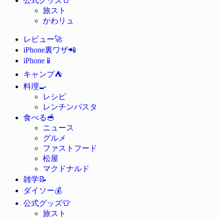
公式グッズ
旅スト
かわリュ
🚀
レビュー
📲
iPhone裏ワザ
📱
iPhone
⛺
キャンプ
🍳
料理
レシピ
レンチンパスタ
🥣
食べる
ニュース
グルメ
ファストフード
松屋
マクドナルド
📝
雑学
💰
ダイソー
👕
公式グッズ
旅スト