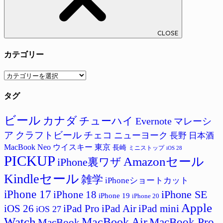
CLOSE
カテゴリー
カ
テ
タグ
ゴ
リ
ー
ビール
カナダ
チューハイ
Evernote
マレーシ
ア
クラフトビール
チェコ
ニューヨーク
長野
日本酒
MacBook Neo
ウイスキー
東京
長崎
ミニストップ
iOS 28
PICKUP
Amazonセール
iPhone裏ワザ
Kindleセール
雑学
iPhoneショートカット
iPhone 17
iPhone SE
iPhone 18
iPhone 19
iPhone 20
Apple
iPad Pro
iPad Air
iPad mini
iOS 26
iOS 27
Watch
MacBook Air
MacBook Pro
MacBook