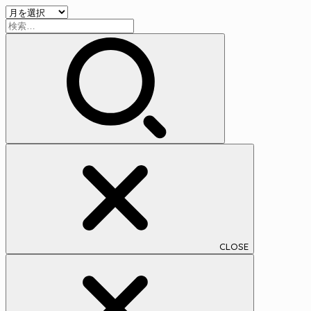
ア
ー
検
ー
索:
カ
イ
ブ
CLOSE