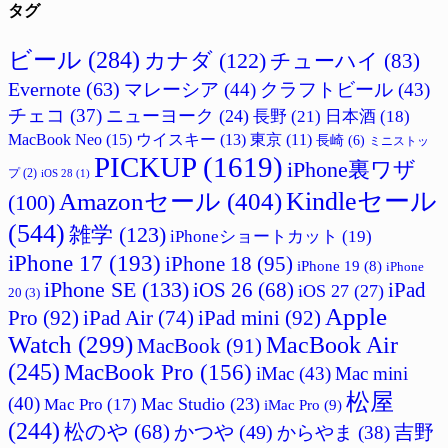
タグ
ビール
(284)
カナダ
(122)
チューハイ
(83)
Evernote
(63)
マレーシア
(44)
クラフトビール
(43)
チェコ
(37)
ニューヨーク
(24)
長野
(21)
日本酒
(18)
MacBook Neo
(15)
ウイスキー
(13)
東京
(11)
長崎
(6)
ミニストッ
PICKUP
(1619)
iPhone裏ワザ
プ
(2)
iOS 28
(1)
Amazonセール
(404)
Kindleセール
(100)
(544)
雑学
(123)
iPhoneショートカット
(19)
iPhone 17
(193)
iPhone 18
(95)
iPhone 19
(8)
iPhone
iPhone SE
(133)
iPad
iOS 26
(68)
iOS 27
(27)
20
(3)
Apple
Pro
(92)
iPad Air
(74)
iPad mini
(92)
Watch
(299)
MacBook Air
MacBook
(91)
(245)
MacBook Pro
(156)
iMac
(43)
Mac mini
松屋
(40)
Mac Studio
(23)
Mac Pro
(17)
iMac Pro
(9)
(244)
松のや
(68)
かつや
(49)
吉野
からやま
(38)