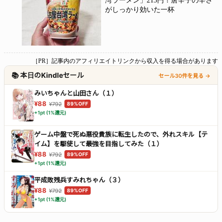
湾ラーメン」213円！唐辛子の辛さ
がしっかり効いた一杯
［PR］記事内のアフィリエイトリンクから収入を得る場合があります
📚 本日のKindleセール
セール30件を見る →
みいちゃんと山田さん（１）
¥88
¥792
89%OFF
+1pt (1%還元)
ゲーム中盤で死ぬ悪役貴族に転生したので、外れスキル【テ
イム】を駆使して最強を目指してみた（１）
¥88
¥792
89%OFF
+1pt (1%還元)
平成敗残兵すみれちゃん（３）
¥88
¥792
89%OFF
+1pt (1%還元)