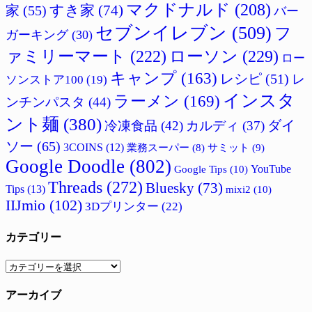
マクドナルド
(208)
すき家
(74)
家
(55)
バー
セブンイレブン
(509)
フ
ガーキング
(30)
ァミリーマート
(222)
ローソン
(229)
ロー
キャンプ
(163)
レシピ
(51)
レ
ソンストア100
(19)
インスタ
ラーメン
(169)
ンチンパスタ
(44)
ント麺
(380)
ダイ
冷凍食品
(42)
カルディ
(37)
ソー
(65)
3COINS
(12)
サミット
(9)
業務スーパー
(8)
Google Doodle
(802)
Google Tips
(10)
YouTube
Threads
(272)
Bluesky
(73)
Tips
(13)
mixi2
(10)
IIJmio
(102)
3Dプリンター
(22)
カテゴリー
カ
テ
アーカイブ
ゴ
リ