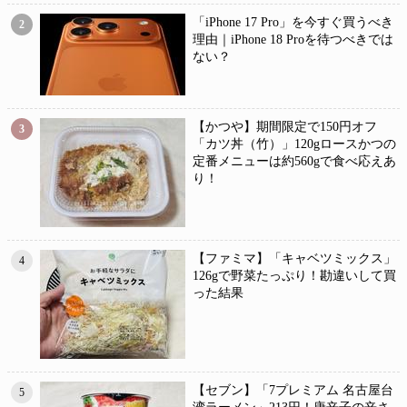
「iPhone 17 Pro」を今すぐ買うべき
2
理由｜iPhone 18 Proを待つべきでは
ない？
【かつや】期間限定で150円オフ
3
「カツ丼（竹）」120gロースかつの
定番メニューは約560gで食べ応えあ
り！
【ファミマ】「キャベツミックス」
4
126gで野菜たっぷり！勘違いして買
った結果
【セブン】「7プレミアム 名古屋台
5