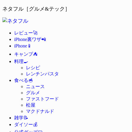
ネタフル［グルメ&テック］
🚀
レビュー
📲
iPhone裏ワザ
📱
iPhone
⛺
キャンプ
🍳
料理
レシピ
レンチンパスタ
🥣
食べる
ニュース
グルメ
ファストフード
松屋
マクドナルド
📝
雑学
💰
ダイソー
👕