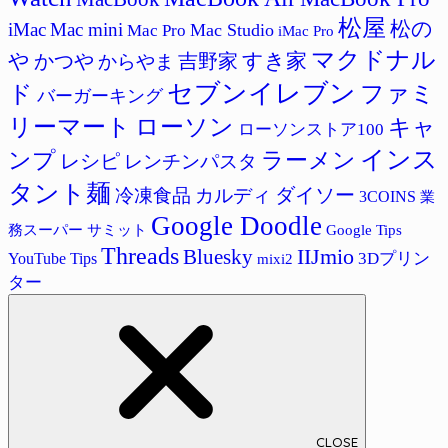
松屋
松の
iMac
Mac mini
Mac Studio
Mac Pro
iMac Pro
マクドナル
すき家
や
かつや
吉野家
からやま
セブンイレブン
ド
ファミ
バーガーキング
リーマート
ローソン
キャ
ローソンストア100
インス
ラーメン
ンプ
レシピ
レンチンパスタ
タント麺
ダイソー
冷凍食品
カルディ
3COINS
業
Google Doodle
サミット
Google Tips
務スーパー
Threads
IIJmio
Bluesky
3Dプリン
YouTube Tips
mixi2
ター
CLOSE