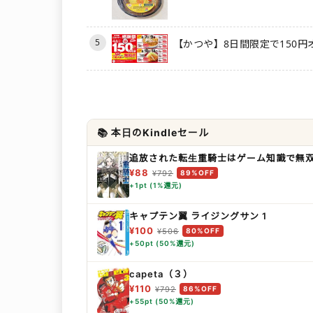
5
【かつや】8日間限定で150円
📚 本日のKindleセール
追放された転生重騎士はゲーム知識で無
¥88
¥792
89%OFF
+1pt (1%還元)
キャプテン翼 ライジングサン 1
¥100
¥506
80%OFF
+50pt (50%還元)
capeta（３）
¥110
¥792
86%OFF
+55pt (50%還元)