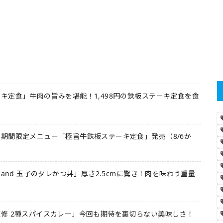
キ定食」牛肉の旨みを堪能！1,498円の鉄板ステーキ定食を食
期間限定メニュー「極旨牛鉄板ステーキ定食」発売（8/6か
 and 玉子のタレかつ丼」厚さ2.5cmに驚き！肉を味わう重量
修 2種スパイスカレー」今回も期待を裏切らない美味しさ！