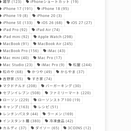
雑学
(123)
iPhoneショートカット
(19)
iPhone 17
(191)
iPhone 18
(95)
iPhone 19
(8)
iPhone 20
(3)
iPhone SE
(133)
iOS 26
(68)
iOS 27
(27)
iPad Pro
(92)
iPad Air
(74)
iPad mini
(92)
Apple Watch
(298)
MacBook
(91)
MacBook Air
(245)
MacBook Pro
(156)
iMac
(43)
Mac mini
(40)
Mac Pro
(17)
Mac Studio
(23)
iMac Pro
(9)
松屋
(244)
松のや
(68)
かつや
(49)
からやま
(37)
吉野家
(55)
すき家
(74)
マクドナルド
(208)
バーガーキング
(30)
セブンイレブン
(508)
ファミリーマート
(220)
ローソン
(229)
ローソンストア100
(19)
キャンプ
(163)
レシピ
(51)
レンチンパスタ
(44)
ラーメン
(169)
インスタント麺
(380)
冷凍食品
(42)
カルディ
(37)
ダイソー
(65)
3COINS
(12)