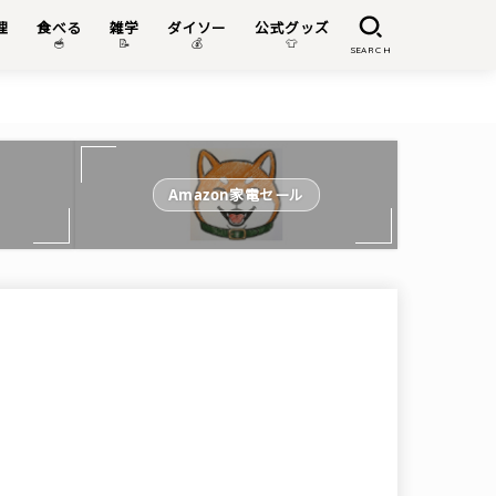
理
食べる
雑学
ダイソー
公式グッズ

🥣
📝
💰
👕
SEARCH
Amazon家電セール