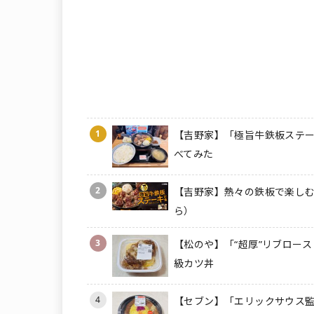
1
【吉野家】「極旨牛鉄板ステー
べてみた
2
【吉野家】熱々の鉄板で楽しむ
ら）
3
【松のや】「“超厚”リブロース
級カツ丼
4
【セブン】「エリックサウス監