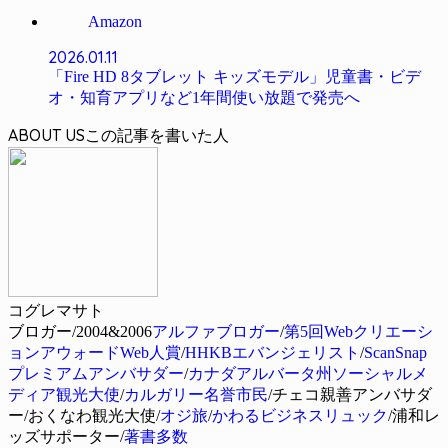
Amazon
2026.01.11
「Fire HD 8タブレット キッズモデル」児童書・ビデ
オ・知育アプリなど1年間使い放題で発売へ
ABOUT US
コグレマサト
ブロガー/2004&2006
アルファブロガー
/
第5回Webクリエーシ
ョンアウォードWeb人賞
/
HHKBエバンジェリスト
/
ScanSnap
プレミアムアンバサダー
/
カナダアルバータ州ソーシャルメ
ディア観光大使
/
カルガリー名誉市民
/チェコ親善アンバサダ
ー/おくなわ観光大使/
オジ旅
/
かわるビジネスリュック
/浦和レ
ッズサポーター/
著書多数