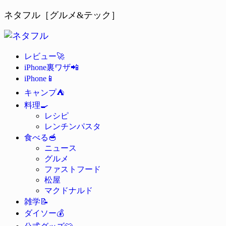
ネタフル［グルメ&テック］
🚀
レビュー
📲
iPhone裏ワザ
📱
iPhone
⛺
キャンプ
🍳
料理
レシピ
レンチンパスタ
🥣
食べる
ニュース
グルメ
ファストフード
松屋
マクドナルド
📝
雑学
💰
ダイソー
👕