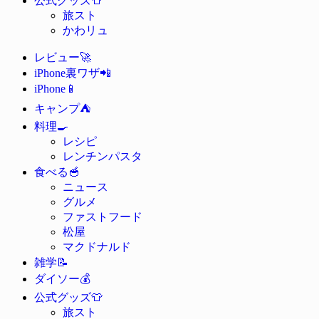
公式グッズ
旅スト
かわリュ
🚀
レビュー
📲
iPhone裏ワザ
📱
iPhone
⛺
キャンプ
🍳
料理
レシピ
レンチンパスタ
🥣
食べる
ニュース
グルメ
ファストフード
松屋
マクドナルド
📝
雑学
💰
ダイソー
👕
公式グッズ
旅スト