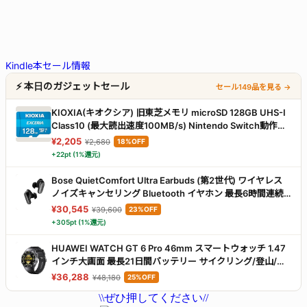
Kindle本セール情報
⚡ 本日のガジェットセール
セール149品を見る →
KIOXIA(キオクシア) 旧東芝メモリ microSD 128GB UHS-I
Class10 (最大読出速度100MB/s) Nintendo Switch動作確
認済 国内サポート正規品 メーカー保証5年 KLMEA128G
¥2,205
¥2,680
18%OFF
+22pt (1%還元)
Bose QuietComfort Ultra Earbuds (第2世代) ワイヤレス
ノイズキャンセリング Bluetooth イヤホン 最長6時間連続
再生 IPX4規格準拠 イマーシブオーディオ 迫力の重低音 ブ
¥30,545
¥39,600
23%OFF
ラック
+305pt (1%還元)
HUAWEI WATCH GT 6 Pro 46mm スマートウォッチ 1.47
インチ大画面 最長21日間バッテリー サイクリング/登山/進
化したゴルフナビ スポーツモード100種類以上 GPS搭載 心
¥36,288
¥48,180
25%OFF
電図分析 健康/情緒モニタリング iOS/Android対応 ブラック
\\ぜひ押してください//