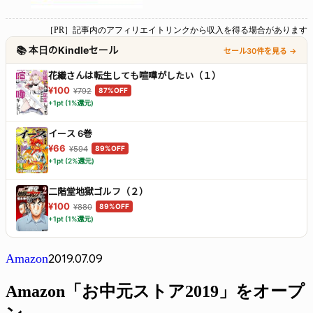
［PR］記事内のアフィリエイトリンクから収入を得る場合があります
📚 本日のKindleセール
セール30件を見る →
花織さんは転生しても喧嘩がしたい（１）
¥100
¥792
87%OFF
+1pt (1%還元)
イース 6巻
¥66
¥594
89%OFF
+1pt (2%還元)
二階堂地獄ゴルフ（２）
¥100
¥880
89%OFF
+1pt (1%還元)
2019.07.09
Amazon
Amazon「お中元ストア2019」をオープ