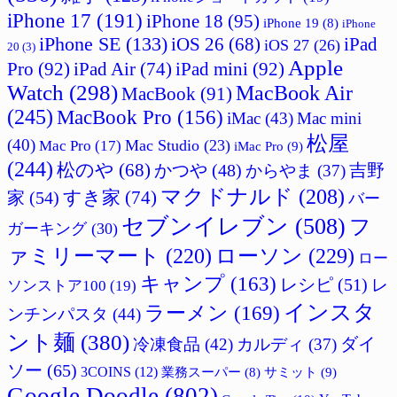
iPhone 17
(191)
iPhone 18
(95)
iPhone 19
(8)
iPhone
iPhone SE
(133)
iPad
iOS 26
(68)
iOS 27
(26)
20
(3)
Apple
Pro
(92)
iPad Air
(74)
iPad mini
(92)
Watch
(298)
MacBook Air
MacBook
(91)
(245)
MacBook Pro
(156)
iMac
(43)
Mac mini
松屋
(40)
Mac Studio
(23)
Mac Pro
(17)
iMac Pro
(9)
(244)
松のや
(68)
吉野
かつや
(48)
からやま
(37)
マクドナルド
(208)
すき家
(74)
家
(54)
バー
セブンイレブン
(508)
フ
ガーキング
(30)
ァミリーマート
(220)
ローソン
(229)
ロー
キャンプ
(163)
レシピ
(51)
レ
ソンストア100
(19)
インスタ
ラーメン
(169)
ンチンパスタ
(44)
ント麺
(380)
ダイ
冷凍食品
(42)
カルディ
(37)
ソー
(65)
3COINS
(12)
サミット
(9)
業務スーパー
(8)
Google Doodle
(802)