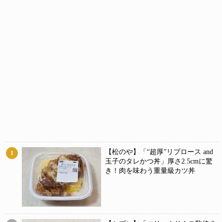
【松のや】「“超厚”リブロース and
1
玉子のタレかつ丼」厚さ2.5cmに驚
き！肉を味わう重量級カツ丼