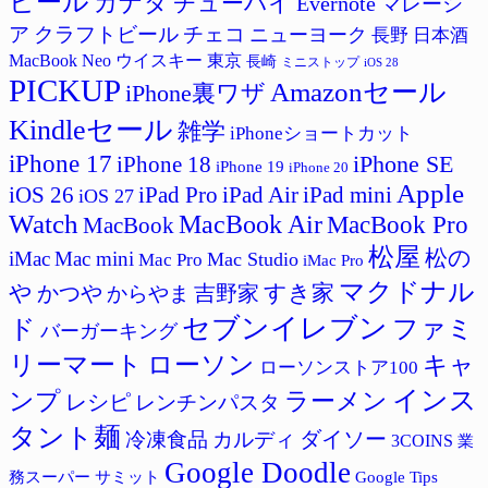
ビール
カナダ
チューハイ
Evernote
マレーシ
ア
クラフトビール
チェコ
ニューヨーク
長野
日本酒
MacBook Neo
ウイスキー
東京
長崎
ミニストップ
iOS 28
PICKUP
Amazonセール
iPhone裏ワザ
Kindleセール
雑学
iPhoneショートカット
iPhone 17
iPhone SE
iPhone 18
iPhone 19
iPhone 20
Apple
iPad Pro
iPad Air
iPad mini
iOS 26
iOS 27
Watch
MacBook Air
MacBook Pro
MacBook
松屋
松の
iMac
Mac mini
Mac Studio
Mac Pro
iMac Pro
マクドナル
すき家
や
吉野家
かつや
からやま
セブンイレブン
ド
ファミ
バーガーキング
リーマート
ローソン
キャ
ローソンストア100
インス
ラーメン
ンプ
レシピ
レンチンパスタ
タント麺
ダイソー
冷凍食品
カルディ
3COINS
業
Google Doodle
サミット
Google Tips
務スーパー