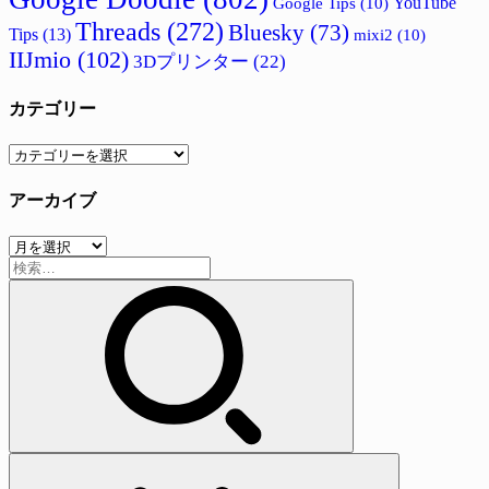
Google Tips
(10)
YouTube
Threads
(272)
Bluesky
(73)
Tips
(13)
mixi2
(10)
IIJmio
(102)
3Dプリンター
(22)
カテゴリー
カ
テ
アーカイブ
ゴ
リ
ア
ー
検
ー
索:
カ
イ
ブ