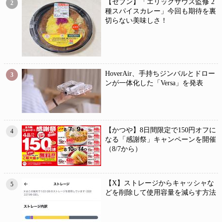
【セブン】「エリックサウス監修 2
2
種スパイスカレー」今回も期待を裏
切らない美味しさ！
HoverAir、手持ちジンバルとドロー
3
ンが一体化した「Versa」を発表
【かつや】8日間限定で150円オフに
4
なる「感謝祭」キャンペーンを開催
（8/7から）
【X】ストレージからキャッシャな
5
どを削除して使用容量を減らす方法