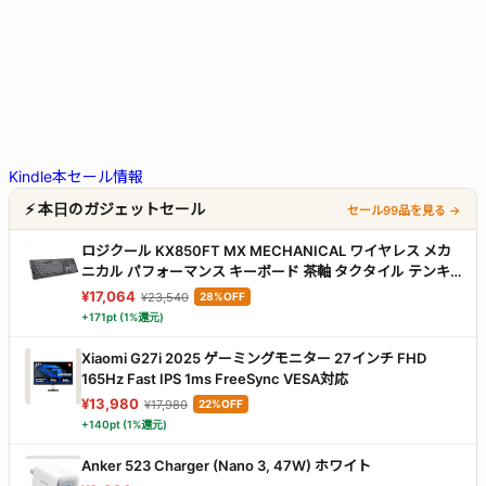
Kindle本セール情報
⚡ 本日のガジェットセール
セール99品を見る →
ロジクール KX850FT MX MECHANICAL ワイヤレス メカ
ニカル パフォーマンス キーボード 茶軸 タクタイル テンキ
ー 静かな打鍵感 特に静か Logi Bolt bluetooth Unifying非
¥17,064
¥23,540
28%OFF
対応 薄型 無線 メカニカルキーボード windows mac
+171pt (1%還元)
chrome Android ワイヤレスキーボード KX850 国内正規品
グラファイト
Xiaomi G27i 2025 ゲーミングモニター 27インチ FHD
165Hz Fast IPS 1ms FreeSync VESA対応
¥13,980
¥17,980
22%OFF
+140pt (1%還元)
Anker 523 Charger (Nano 3, 47W) ホワイト