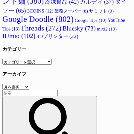
ント麺
(380)
ダイ
冷凍食品
(42)
カルディ
(37)
ソー
(65)
3COINS
(12)
サミット
(9)
業務スーパー
(8)
Google Doodle
(802)
Google Tips
(10)
YouTube
Threads
(272)
Bluesky
(73)
Tips
(13)
mixi2
(10)
IIJmio
(102)
3Dプリンター
(22)
カテゴリー
カ
テ
アーカイブ
ゴ
リ
ア
ー
検
ー
索:
カ
イ
ブ