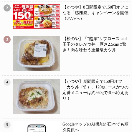
【かつや】8日間限定で150円オフに
2
なる「感謝祭」キャンペーンを開催
（8/7から）
【松のや】「“超厚”リブロース and
3
玉子のタレかつ丼」厚さ2.5cmに驚
き！肉を味わう重量級カツ丼
【かつや】期間限定で150円オフ
4
「カツ丼（竹）」120gロースかつの
定番メニューは約560gで食べ応えあ
り！
GoogleマップのAI機能が日本でも順
5
次提供へ