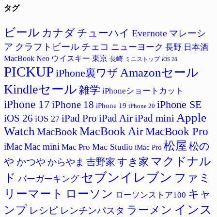
タグ
ゴ
リ
ー
ビール
カナダ
チューハイ
Evernote
マレーシ
ア
クラフトビール
チェコ
ニューヨーク
長野
日本酒
MacBook Neo
ウイスキー
東京
長崎
ミニストップ
iOS 28
PICKUP
Amazonセール
iPhone裏ワザ
Kindleセール
雑学
iPhoneショートカット
iPhone 17
iPhone SE
iPhone 18
iPhone 19
iPhone 20
Apple
iPad Pro
iPad Air
iPad mini
iOS 26
iOS 27
Watch
MacBook Air
MacBook Pro
MacBook
松屋
松の
iMac
Mac mini
Mac Studio
Mac Pro
iMac Pro
マクドナル
すき家
や
かつや
吉野家
からやま
セブンイレブン
ド
ファミ
バーガーキング
リーマート
ローソン
キャ
ローソンストア100
インス
ラーメン
ンプ
レシピ
レンチンパスタ