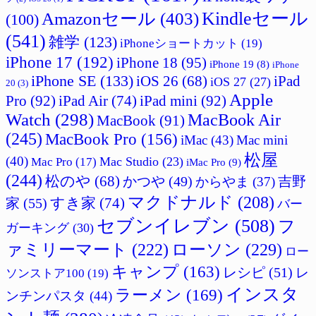
Amazonセール
(403)
Kindleセール
(100)
(541)
雑学
(123)
iPhoneショートカット
(19)
iPhone 17
(192)
iPhone 18
(95)
iPhone 19
(8)
iPhone
iPhone SE
(133)
iPad
iOS 26
(68)
iOS 27
(27)
20
(3)
Apple
Pro
(92)
iPad Air
(74)
iPad mini
(92)
Watch
(298)
MacBook Air
MacBook
(91)
(245)
MacBook Pro
(156)
iMac
(43)
Mac mini
松屋
(40)
Mac Studio
(23)
Mac Pro
(17)
iMac Pro
(9)
(244)
松のや
(68)
かつや
(49)
吉野
からやま
(37)
マクドナルド
(208)
すき家
(74)
家
(55)
バー
セブンイレブン
(508)
フ
ガーキング
(30)
ァミリーマート
(222)
ローソン
(229)
ロー
キャンプ
(163)
レシピ
(51)
レ
ソンストア100
(19)
インスタ
ラーメン
(169)
ンチンパスタ
(44)