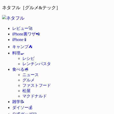
ネタフル［グルメ&テック］
🚀
レビュー
📲
iPhone裏ワザ
📱
iPhone
⛺
キャンプ
🍳
料理
レシピ
レンチンパスタ
🥣
食べる
ニュース
グルメ
ファストフード
松屋
マクドナルド
📝
雑学
💰
ダイソー
👕