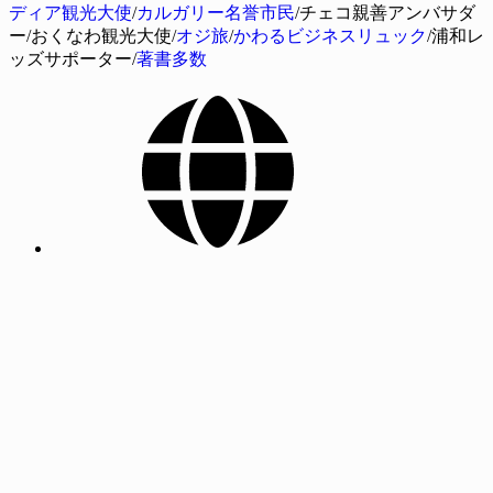
ディア観光大使
/
カルガリー名誉市民
/チェコ親善アンバサダ
ー/おくなわ観光大使/
オジ旅
/
かわるビジネスリュック
/浦和レ
ッズサポーター/
著書多数