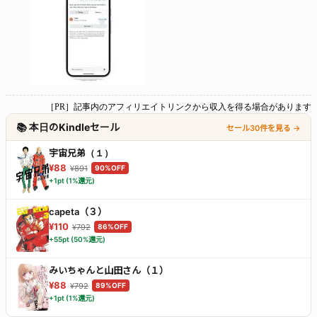
［PR］記事内のアフィリエイトリンクから収入を得る場合があります
📚 本日のKindleセール
セール30件を見る →
宇宙兄弟（１）
¥88
¥891
90%OFF
+1pt (1%還元)
capeta（３）
¥110
¥792
86%OFF
+55pt (50%還元)
みいちゃんと山田さん（１）
¥88
¥792
89%OFF
+1pt (1%還元)