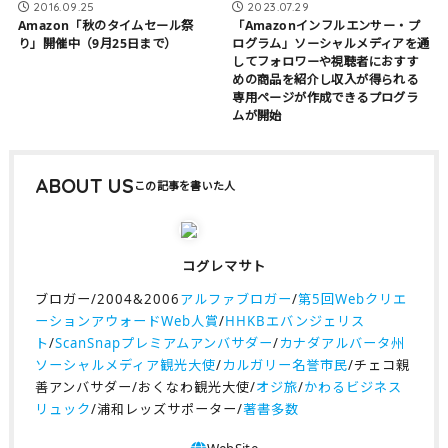
2016.09.25
2023.07.29
Amazon「秋のタイムセール祭
「Amazonインフルエンサー・プ
り」開催中（9月25日まで）
ログラム」ソーシャルメディアを通
してフォロワーや視聴者におすす
めの商品を紹介し収入が得られる
専用ページが作成できるプログラ
ムが開始
ABOUT US
コグレマサト
ブロガー/2004&2006
アルファブロガー
/
第5回Webクリエ
ーションアウォードWeb人賞
/
HHKBエバンジェリス
ト
/
ScanSnapプレミアムアンバサダー
/
カナダアルバータ州
ソーシャルメディア観光大使
/
カルガリー名誉市民
/チェコ親
善アンバサダー/おくなわ観光大使/
オジ旅
/
かわるビジネス
リュック
/浦和レッズサポーター/
著書多数