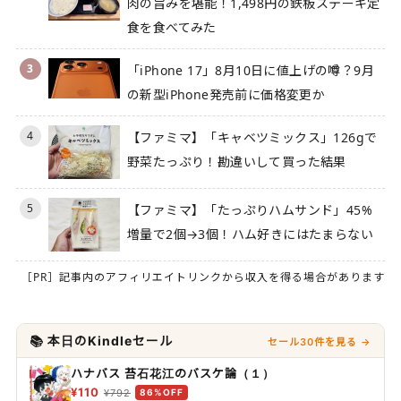
肉の旨みを堪能！1,498円の鉄板ステーキ定
食を食べてみた
3
「iPhone 17」8月10日に値上げの噂？9月
の新型iPhone発売前に価格変更か
4
【ファミマ】「キャベツミックス」126gで
野菜たっぷり！勘違いして買った結果
5
【ファミマ】「たっぷりハムサンド」45%
増量で2個→3個！ハム好きにはたまらない
［PR］記事内のアフィリエイトリンクから収入を得る場合があります
📚 本日のKindleセール
セール30件を見る →
ハナバス 苔石花江のバスケ論（１）
¥110
¥792
86%OFF