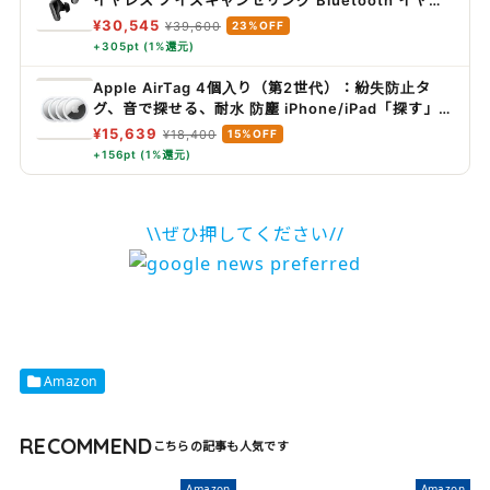
イヤレス ノイズキャンセリング Bluetooth イヤホ
ン 最長6時間連続再生 IPX4規格準拠 イマーシブオ
¥30,545
¥39,600
23%OFF
ーディオ 迫力の重低音 ブラック
+305pt (1%還元)
Apple AirTag 4個入り（第2世代）：紛失防止タ
グ、音で探せる、耐水 防塵 iPhone/iPad「探す」ネ
ットワーク対応 、探せる範囲が最大1.5 倍に広がっ
¥15,639
¥18,400
15%OFF
た「正確な場所を見つける」機能搭載
+156pt (1%還元)
\\ぜひ押してください//
Amazon
RECOMMEND
Amazon
Amazon