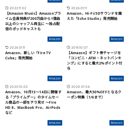
2022.11.02
2026.01.11
【Amazon Music】Amazonプラ
Amazon、Hi-Fi/3Dサウンドを備
イム会員特典が200万曲から1億曲
えた「Echo Studio」発売開始
以上のシャッフル再生に 〜独占配
信のポッドキャストも
Amazon
Amazon
2026.01.11
2016.10.07
Amazon、新しい「Fire TV
【Amazon】ギフト券チャージを
Cube」発売開始
「コンビニ・ATM・ネットバンキ
ング」にすると最大2%ポイント付
与
Amazon
Amazon
2020.10.02
2020.01.06
Amazon、10月13〜14日に開催す
Amazon、最大50%OFFとなるク
る「プライムデー」のタイムセー
ーポン特集（1/6まで）
ル商品の一部をチラ見せ 〜Fire
HD 8、MacBook Pro、AirPods
など
Amazon
Amazon