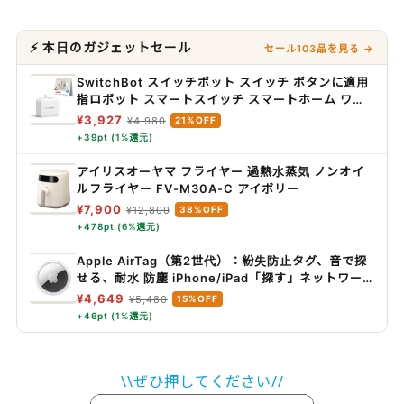
⚡ 本日のガジェットセール
セール103品を見る →
SwitchBot スイッチボット スイッチ ボタンに適用
指ロボット スマートスイッチ スマートホーム ワイ
ヤレス タイマー スマホで遠隔操作 Alexa, Google
¥3,927
¥4,980
21%OFF
Home, Siri, IFTTTなどに対応(ハブ必要) ホワイト
+39pt (1%還元)
アイリスオーヤマ フライヤー 過熱水蒸気 ノンオイ
ルフライヤー FV-M30A-C アイボリー
¥7,900
¥12,800
38%OFF
+478pt (6%還元)
Apple AirTag（第2世代）：紛失防止タグ、音で探
せる、耐水 防塵 iPhone/iPad「探す」ネットワー
ク対応、探せる範囲が最大1.5 倍に広がった「正確
¥4,649
¥5,480
15%OFF
な場所を見つける」機能搭載
+46pt (1%還元)
\\ぜひ押してください//