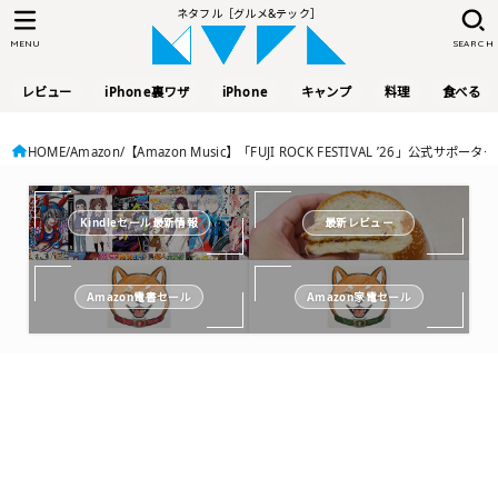
ネタフル［グルメ&テック］
MENU
SEARCH
レビュー
iPhone裏ワザ
iPhone
キャンプ
料理
食べる
HOME
Amazon
【Amazon Music】「FUJI ROCK FESTIVAL ’26」公式
Kindleセール最新情報
最新レビュー
Amazon電書セール
Amazon家電セール