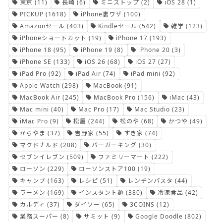
東京
(11)
長崎
(6)
ミニストップ
(2)
iOS 28
(1)
PICKUP
(1618)
iPhone裏ワザ
(100)
Amazonセール
(403)
Kindleセール
(542)
雑学
(123)
iPhoneショートカット
(19)
iPhone 17
(193)
iPhone 18
(95)
iPhone 19
(8)
iPhone 20
(3)
iPhone SE
(133)
iOS 26
(68)
iOS 27
(27)
iPad Pro
(92)
iPad Air
(74)
iPad mini
(92)
Apple Watch
(298)
MacBook
(91)
MacBook Air
(245)
MacBook Pro
(156)
iMac
(43)
Mac mini
(40)
Mac Pro
(17)
Mac Studio
(23)
iMac Pro
(9)
松屋
(244)
松のや
(68)
かつや
(49)
からやま
(37)
吉野家
(55)
すき家
(74)
マクドナルド
(208)
バーガーキング
(30)
セブンイレブン
(509)
ファミリーマート
(222)
ローソン
(229)
ローソンストア100
(19)
キャンプ
(163)
レシピ
(51)
レンチンパスタ
(44)
ラーメン
(169)
インスタント麺
(380)
冷凍食品
(42)
カルディ
(37)
ダイソー
(65)
3COINS
(12)
業務スーパー
(8)
サミット
(9)
Google Doodle
(802)