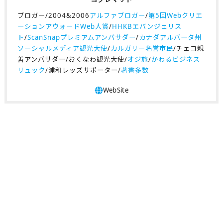
ブロガー/2004&2006
アルファブロガー
/
第5回Webクリエ
ーションアウォードWeb人賞
/
HHKBエバンジェリス
ト
/
ScanSnapプレミアムアンバサダー
/
カナダアルバータ州
ソーシャルメディア観光大使
/
カルガリー名誉市民
/チェコ親
善アンバサダー/おくなわ観光大使/
オジ旅
/
かわるビジネス
リュック
/浦和レッズサポーター/
著書多数