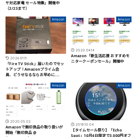
サ対応家電 セール特集」開催中
（2/23まで）
Amazon
Amazon
2020.04.14
Amazon「新生活応援 おすすめモ
2026.01.11
ニタークーポンセール」開催中
「Fire TV Stick」届いたのでセッ
トアップ！Amazonプライム会
員、どうせなるならお早めに‥‥
Amazon
Amazon
2020.05.02
2018.10.04
Amazonで無印良品の取り扱いが
【タイムセール祭り】「Echo
開始「無印良品 @
Spot」10月4日限定で3,000円オフ