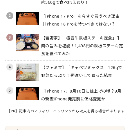
約560gで食べ応えあり！
2
「iPhone 17 Pro」を今すぐ買うべき理由
｜iPhone 18 Proを待つべきではない？
3
【吉野家】「極旨牛鉄板ステーキ定食」牛
肉の旨みを堪能！1,498円の鉄板ステーキ定
食を食べてみた
4
【ファミマ】「キャベツミックス」126gで
野菜たっぷり！勘違いして買った結果
5
「iPhone 17」8月10日に値上げの噂？9月
の新型iPhone発売前に価格変更か
［PR］記事内のアフィリエイトリンクから収入を得る場合があります