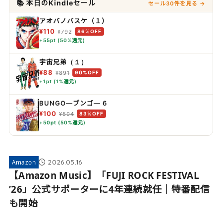
📚 本日のKindleセール
セール30件を見る →
アオバノバスケ（１）
¥110
¥792
86%OFF
+55pt (50%還元)
宇宙兄弟（１）
¥88
¥891
90%OFF
+1pt (1%還元)
BUNGO―ブンゴ― 6
¥100
¥594
83%OFF
+50pt (50%還元)
2026.05.16
Amazon
【Amazon Music】「FUJI ROCK FESTIVAL
’26」公式サポーターに4年連続就任｜特番配信
も開始